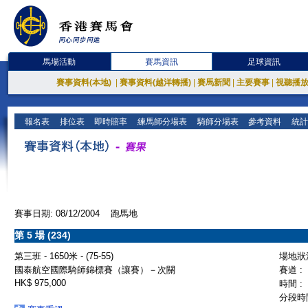
馬場活動
賽馬資訊
足球資訊
賽事資料(本地)
|
賽事資料(越洋轉播)
|
賽馬新聞
|
主要賽事
|
視聽播
報名表
排位表
即時賠率
練馬師分場表
騎師分場表
參考資料
統計
賽事日期: 08/12/2004 跑馬地
第 5 場 (234)
第三班 - 1650米 - (75-55)
場地狀況
國泰航空國際騎師錦標賽（讓賽）－次關
賽道 :
HK$ 975,000
時間 :
分段時間