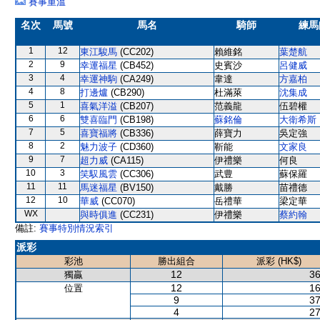
賽事重溫
名次
馬號
馬名
騎師
練馬
1
12
東江駿馬
(CC202)
賴維銘
葉楚航
2
9
幸運福星
(CB452)
史賓沙
呂健威
3
4
幸運神駒
(CA249)
韋達
方嘉柏
4
8
打邊爐
(CB290)
杜滿萊
沈集成
5
1
喜氣洋溢
(CB207)
范義龍
伍碧權
6
6
雙喜臨門
(CB198)
蘇銘倫
大衛希斯
7
5
喜寶福將
(CB336)
薛寶力
吳定強
8
2
魅力波子
(CD360)
靳能
文家良
9
7
超力威
(CA115)
伊禮樂
何良
10
3
笑馭風雲
(CC306)
武豊
蘇保羅
11
11
馬迷福星
(BV150)
戴勝
苗禮德
12
10
華威
(CC070)
岳禮華
梁定華
WX
與時俱進
(CC231)
伊禮樂
蔡約翰
備註:
賽事特別情況索引
派彩
彩池
勝出組合
派彩 (HK$)
12
36
獨贏
12
16
位置
9
37
4
27