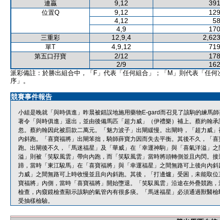
9,12
391
連贏
9,12
129
位置Q
4,12
58
4,9
170
12,9,4
2,623
三重彩
4,9,12
719
單T
2/12
178
第五口孖寶
2/9
162
派彩備註：於勝出組合中，「F」代表「任何組合」；「M」則代表「任何
序」。
競賽事件報告
小組是晚就「與時俱進」昨晨被錯誤地施用藥物E-gard而召見了該駒的練馬師
著令「與時俱進」退出，並由後備馬匹「超力威」（伊禮樂）補上。蔡約翰承認違
忽。蔡約翰因此被罰款二萬元。「魅力波子」出閘緩慢。出閘時，「超力威」
內斜跑。「喜寶福將」出閘笨拙，騎師薛寶力因而失去平衡。其後不久，「喜
跑。出閘後不久，「馬迷福星」及「華威」在「幸運神駒」與「喜氣洋溢」之
溢」則被「笑馭風雲」帶向內跑，而「笑馭風雲」當時將頭轉側並且內閃。接
蹄，當時「東江駿馬」在「喜寶福將」與「幸運福星」之間無路可上後向內斜
力威」之間無路可上時收慢並且向內斜跑。其後，「打邊爐」受困，未能取位
寶福將」內側，當時「喜寶福將」開始墮退。「笑馭風雲」沿途在外疊競跑，
檢查，內窺鏡檢查顯示該駒的氣管內有很多痰。「馬迷福星」必須通過獸醫檢
受抽樣檢驗。