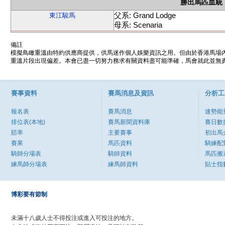
勝出馬匹血統
父系: Grand Lodge
東江駿馬
母系: Scenaria
備註
模擬鳥瞰重溫由特約供應商提供，供馬迷作個人娛樂資訊之用。但由於香港馬場
重溫片段出現偏差。本會已盡一切努力務求有關資料盡可能準確，馬會就此並無責
賽事資料
賽馬消息及資訊
分析工
報名表
賽馬消息
速勢能
排位表(本地)
賽馬新聞資料庫
賽日數
賠率
主要賽事
初出馬
賽果
馬匹資料
騎練配
騎師分場表
騎師資料
馬匹搬
練馬師分場表
練馬師資料
貼士指
博彩要有節制
未滿十八歲人士不得投注或進入可投注的地方。