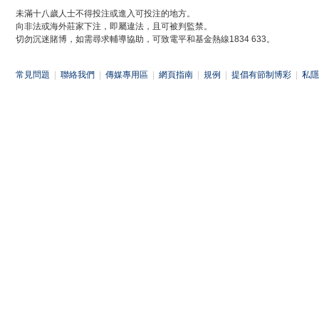
未滿十八歲人士不得投注或進入可投注的地方。
向非法或海外莊家下注，即屬違法，且可被判監禁。
切勿沉迷賭博，如需尋求輔導協助，可致電平和基金熱線1834 633。
常見問題
|
聯絡我們
|
傳媒專用區
|
網頁指南
|
規例
|
提倡有節制博彩
|
私隱