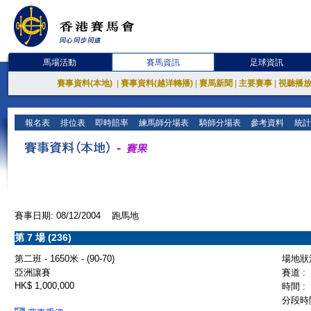
馬場活動
賽馬資訊
足球資訊
賽事資料(本地)
|
賽事資料(越洋轉播)
|
賽馬新聞
|
主要賽事
|
視聽播
報名表
排位表
即時賠率
練馬師分場表
騎師分場表
參考資料
統計
賽事日期: 08/12/2004 跑馬地
第 7 場 (236)
第二班 - 1650米 - (90-70)
場地狀況
亞洲讓賽
賽道 :
HK$ 1,000,000
時間 :
分段時間