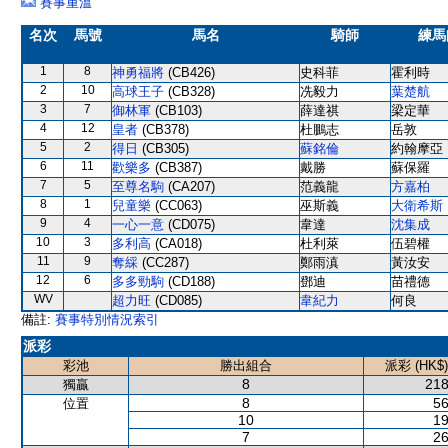
賽事重溫
名次
馬號
馬名
騎師
練馬
1
8
神勇福將
(CB426)
史科菲
霍利時
2
10
高球王子
(CB328)
冼毅力
葉楚航
3
7
御林軍
(CB103)
薛達祺
梁定華
4
12
皇者
(CB378)
杜鵬志
岳敦
5
2
得日
(CB305)
蘇銘倫
約翰摩亞
6
11
歡樂多
(CB387)
戴勝
蘇保羅
7
5
至尊名駒
(CA207)
范義龍
方嘉柏
8
1
兒童樂
(CC063)
巫斯義
大衛希斯
9
4
一心一意
(CD075)
韋達
沈集成
10
3
多利高
(CA018)
杜利萊
伍碧權
11
9
奪綵
(CC287)
鄭雨滇
黃汝安
12
6
多多勁駒
(CD188)
鄧迪
苗禮德
WV
超力旺
(CD085)
韋紀力
何良
備註:
賽事特別情況索引
派彩
彩池
勝出組合
派彩 (HK$)
8
218
獨贏
8
56
位置
10
19
7
26