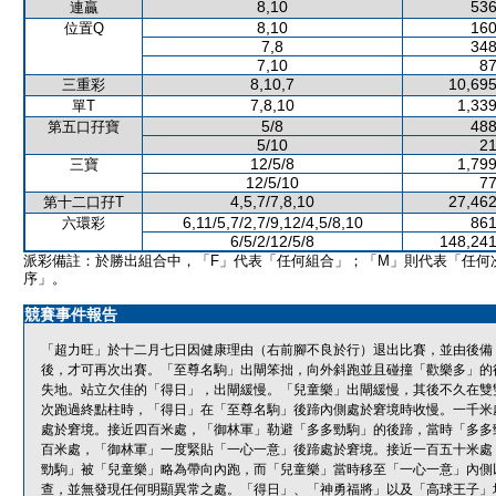
8,10
536
連贏
8,10
160
位置Q
7,8
348
7,10
87
8,10,7
10,695
三重彩
7,8,10
1,339
單T
5/8
488
第五口孖寶
5/10
21
12/5/8
1,799
三寶
12/5/10
77
4,5,7/7,8,10
27,462
第十二口孖T
6,11/5,7/2,7/9,12/4,5/8,10
861
六環彩
6/5/2/12/5/8
148,241
派彩備註：於勝出組合中，「F」代表「任何組合」；「M」則代表「任何
序」。
競賽事件報告
「超力旺」於十二月七日因健康理由（右前腳不良於行）退出比賽，並由後備
後，才可再次出賽。「至尊名駒」出閘笨拙，向外斜跑並且碰撞「歡樂多」的
失地。站立欠佳的「得日」，出閘緩慢。「兒童樂」出閘緩慢，其後不久在雙
次跑過終點柱時，「得日」在「至尊名駒」後蹄內側處於窘境時收慢。一千米
處於窘境。接近四百米處，「御林軍」勒避「多多勁駒」的後蹄，當時「多多
百米處，「御林軍」一度緊貼「一心一意」後蹄處於窘境。接近一百五十米處
勁駒」被「兒童樂」略為帶向內跑，而「兒童樂」當時移至「一心一意」內側
查，並無發現任何明顯異常之處。「得日」、「神勇福將」以及「高球王子」