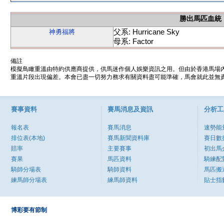
勝出馬匹血統
父系: Hurricane Sky
神勇福將
母系: Factor
備註
模擬鳥瞰重溫由特約供應商提供，供馬迷作個人娛樂資訊之用。但由於香港馬場
重溫片段出現偏差。本會已盡一切努力務求有關資料盡可能準確，馬會就此並無責
賽事資料
賽馬消息及資訊
分析工
報名表
賽馬消息
速勢能
排位表(本地)
賽馬新聞資料庫
賽日數
賠率
主要賽事
初出馬
賽果
馬匹資料
騎練配
騎師分場表
騎師資料
馬匹搬
練馬師分場表
練馬師資料
貼士指
博彩要有節制