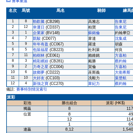
賽事重溫
名次
馬號
馬名
騎師
練馬
1
8
勁歡騰
(CB298)
高雅志
告東尼
2
12
幸運日
(CD337)
柏寶
告東尼
3
1
企業家
(BV148)
蘇銘倫
約翰摩亞
4
7
凱駿
(CD077)
韋達
沈集成
5
9
年年有盈
(CC067)
羅達
胡森
6
5
包裝福星
(CB223)
杜利萊
何良
7
11
柏樹林
(CE061)
賴維銘
方嘉柏
8
3
精彩繽紛
(CB281)
戴勝
蔡約翰
9
2
力奇之星
(CC004)
賀倫
方嘉柏
10
6
故鄉夢
(CD222)
巫斯義
大衛希斯
11
10
大好友
(CC103)
冼毅力
葉楚航
12
4
新強之寶
(CC270)
韋紀力
蔡約翰
備註:
賽事特別情況索引
派彩
彩池
勝出組合
派彩 (HK$)
8
117
獨贏
8
49
位置
12
114
1
65
8,12
1,540
連贏