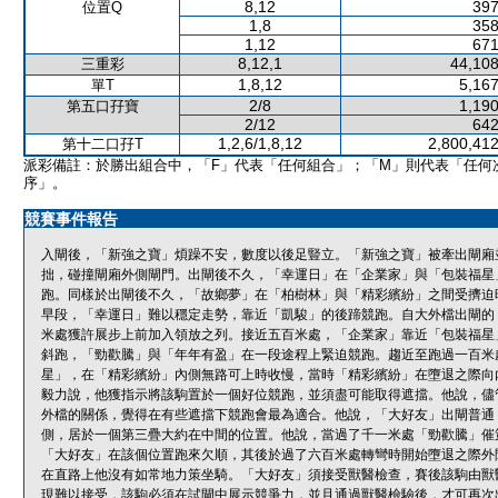
8,12
397
位置Q
1,8
358
1,12
671
8,12,1
44,108
三重彩
1,8,12
5,167
單T
2/8
1,190
第五口孖寶
2/12
642
1,2,6/1,8,12
2,800,412
第十二口孖T
派彩備註：於勝出組合中，「F」代表「任何組合」；「M」則代表「任何
序」。
競賽事件報告
入閘後，「新強之寶」煩躁不安，數度以後足豎立。「新強之寶」被牽出閘廂
拙，碰撞閘廂外側閘門。出閘後不久，「幸運日」在「企業家」與「包裝福星
跑。同樣於出閘後不久，「故鄉夢」在「柏樹林」與「精彩繽紛」之間受擠迫
早段，「幸運日」難以穩定走勢，靠近「凱駿」的後蹄競跑。自大外檔出閘的
米處獲許展步上前加入領放之列。接近五百米處，「企業家」靠近「包裝福星
斜跑，「勁歡騰」與「年年有盈」在一段途程上緊迫競跑。趨近至跑過一百米
星」，在「精彩繽紛」內側無路可上時收慢，當時「精彩繽紛」在墮退之際向
毅力說，他獲指示將該駒置於一個好位競跑，並須盡可能取得遮擋。他說，儘
外檔的關係，覺得在有些遮擋下競跑會最為適合。他說，「大好友」出閘普通
側，居於一個第三疊大約在中間的位置。他說，當過了千一米處「勁歡騰」催
「大好友」在該個位置跑來欠順，其後於過了六百米處轉彎時開始墮退之際外
在直路上他沒有如常地力策坐騎。「大好友」須接受獸醫檢查，賽後該駒由獸
現難以接受，該駒必須在試閘中展示競爭力，並且通過獸醫檢驗後，才可再次