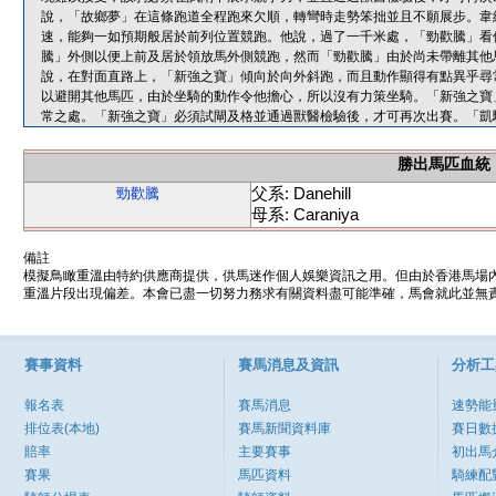
說，「故鄉夢」在這條跑道全程跑來欠順，轉彎時走勢笨拙並且不願展步。韋
速，能夠一如預期般居於前列位置競跑。他說，過了一千米處，「勁歡騰」看
騰」外側以便上前及居於領放馬外側競跑，然而「勁歡騰」由於尚未帶離其他
說，在對面直路上，「新強之寶」傾向於向外斜跑，而且動作顯得有點異乎尋
以避開其他馬匹，由於坐騎的動作令他擔心，所以沒有力策坐騎。「新強之寶
常之處。「新強之寶」必須試閘及格並通過獸醫檢驗後，才可再次出賽。「凱
勝出馬匹血統
父系: Danehill
勁歡騰
母系: Caraniya
備註
模擬鳥瞰重溫由特約供應商提供，供馬迷作個人娛樂資訊之用。但由於香港馬場
重溫片段出現偏差。本會已盡一切努力務求有關資料盡可能準確，馬會就此並無責
賽事資料
賽馬消息及資訊
分析工
報名表
賽馬消息
速勢能
排位表(本地)
賽馬新聞資料庫
賽日數
賠率
主要賽事
初出馬
賽果
馬匹資料
騎練配