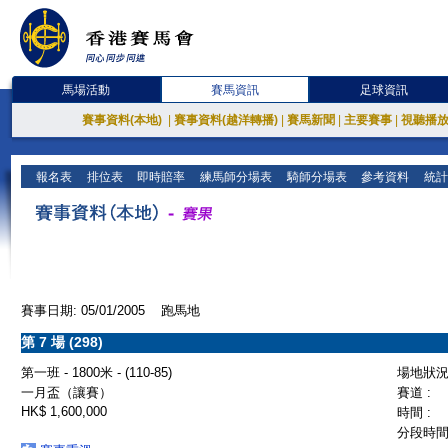
馬場活動
賽馬資訊
足球資訊
賽事資料(本地)
|
賽事資料(越洋轉播)
|
賽馬新聞
|
主要賽事
|
視聽播
報名表
排位表
即時賠率
練馬師分場表
騎師分場表
參考資料
統計
賽事日期: 05/01/2005 跑馬地
第 7 場 (298)
第一班 - 1800米 - (110-85)
場地狀況 
一月盃（讓賽）
賽道 :
HK$ 1,600,000
時間 :
分段時間 