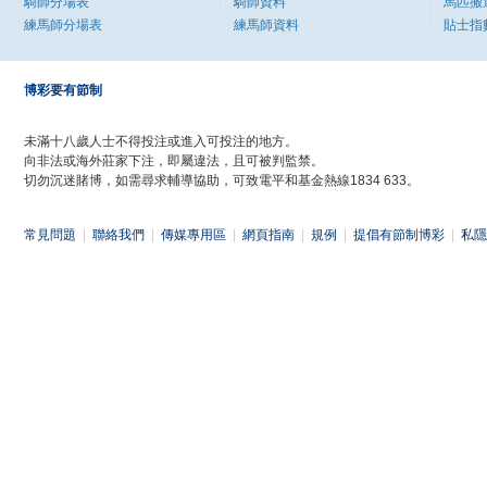
騎師分場表
騎師資料
馬匹搬
練馬師分場表
練馬師資料
貼士指
博彩要有節制
未滿十八歲人士不得投注或進入可投注的地方。
向非法或海外莊家下注，即屬違法，且可被判監禁。
切勿沉迷賭博，如需尋求輔導協助，可致電平和基金熱線1834 633。
常見問題
|
聯絡我們
|
傳媒專用區
|
網頁指南
|
規例
|
提倡有節制博彩
|
私隱