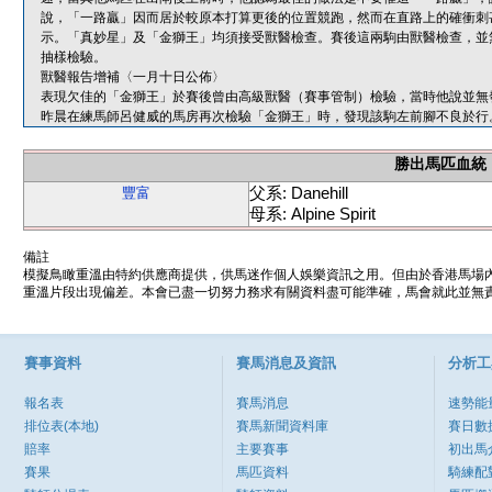
說，「一路贏」因而居於較原本打算更後的位置競跑，然而在直路上的確衝刺
示。「真妙星」及「金獅王」均須接受獸醫檢查。賽後這兩駒由獸醫檢查，並
抽樣檢驗。
獸醫報告增補〈一月十日公佈〉
表現欠佳的「金獅王」於賽後曾由高級獸醫（賽事管制）檢驗，當時他說並無
昨晨在練馬師呂健威的馬房再次檢驗「金獅王」時，發現該駒左前腳不良於行
勝出馬匹血統
父系: Danehill
豐富
母系: Alpine Spirit
備註
模擬鳥瞰重溫由特約供應商提供，供馬迷作個人娛樂資訊之用。但由於香港馬場
重溫片段出現偏差。本會已盡一切努力務求有關資料盡可能準確，馬會就此並無責
賽事資料
賽馬消息及資訊
分析工
報名表
賽馬消息
速勢能
排位表(本地)
賽馬新聞資料庫
賽日數
賠率
主要賽事
初出馬
賽果
馬匹資料
騎練配