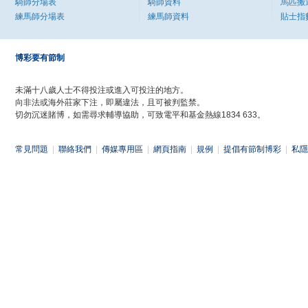
騎師分場表
騎師資料
馬匹搬
練馬師分場表
練馬師資料
貼士指
博彩要有節制
未滿十八歲人士不得投注或進入可投注的地方。
向非法或海外莊家下注，即屬違法，且可被判監禁。
切勿沉迷賭博，如需尋求輔導協助，可致電平和基金熱線1834 633。
常見問題
|
聯絡我們
|
傳媒專用區
|
網頁指南
|
規例
|
提倡有節制博彩
|
私隱