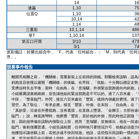
14
16
1,10
75
連贏
1,10
36
位置Q
10,14
42
1,14
48
10,1,14
486
三重彩
1,10,14
137
單T
3/10
479
第五口孖寶
3/1
74
派彩備註：於勝出組合中，「F」代表「任何組合」；「M」則代表「任何
序」。
競賽事件報告
離開亮相圈之前，「機關槍」需重新裝上左前蹄的蹄鐵。獸醫檢查該駒，認為
斜跑並且收慢以避開「機關槍」的後軀。在早段，「焦點」十分難以穩定走勢
受擠迫時失去平衡，當時「自由鳥」在「意瑞驥」外側緊迫競跑後向內斜跑。
小組嚴厲譴責賴維銘，並告誡他如此緊迫競跑是不可以的。過了八百米處，「
中段，「雙喜臨門」外閃，接近六百米處在「豐富」後蹄內側處於窘境。過了
望空。為了取位，「有求必應」移至「豐富」外側。在末段，「自由鳥」在「
「真妙星」沿途在外疊競跑，沒有遮擋，在直路上墮退。「金獅王」大部份途
臨門」）說，轉直路彎時，他察覺「豐富」居於他的外側，而此時他正跟隨「
前，因此他準備在該駒內側取位上前，然而「意瑞驥」並無移出，他在一段途
臨門」衝刺僅屬普通。小組告誡柏寶，任何時候只要情況許可，他都必須盡力
他獲指示讓坐騎上前，若然步速不快則領放。他說，這些指示與該駒一慣的跑
速，當其他馬匹在出閘後上前時，他認為最佳的做法是不要催迫「一路贏」，