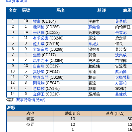
賽事重溫
名次
馬號
馬名
騎師
練馬
1
10
豐富
(CD164)
冼毅力
葉楚航
2
1
機關槍
(CD286)
蘇銘倫
約翰摩亞
3
14
一路贏
(CC332)
高雅志
告東尼
4
11
有求必應
(CB240)
羅達
梁定華
5
8
超力威
(CA115)
韋紀力
何良
6
9
太陽帝國
(CB299)
湯智傑
黃汝安
7
4
焦點
(CD217)
賀倫
沈集成
8
2
馬中之王
(CD384)
史科菲
苗禮德
9
13
自由鳥
(CC319)
賴維銘
告達理
10
5
真妙星
(CE044)
韋達
蔡約翰
11
12
雙喜臨門
(CB198)
柏寶
大衛希斯
12
3
閃電駒
(CE042)
霍達
方嘉柏
13
7
意瑞驥
(CA175)
戴勝
霍利時
14
6
金獅王
(CD216)
巫斯義
呂健威
備註:
賽事特別情況索引
派彩
彩池
勝出組合
派彩 (HK$)
10
30
獨贏
10
13
位置
1
15