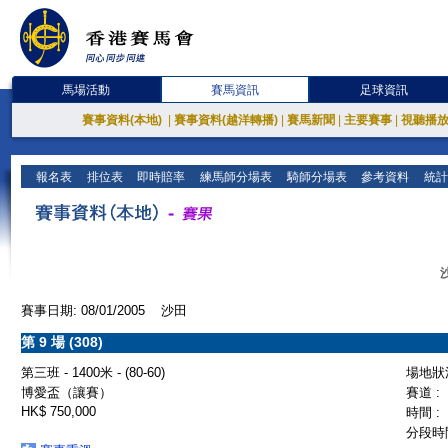
馬場活動
賽馬資訊
足球資訊
賽事資料(本地)
|
賽事資料(越洋轉播)
|
賽馬新聞
|
主要賽事
|
視聽播
報名表
排位表
即時賠率
練馬師分場表
騎師分場表
參考資料
統計
賽事日期: 08/01/2005 沙田
第 9 場 (308)
第三班 - 1400米 - (80-60)
場地狀況
博愛盃（讓賽）
賽道 :
HK$ 750,000
時間 :
分段時間