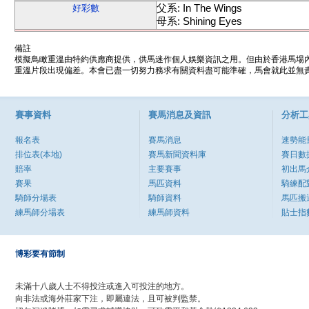
父系: In The Wings
好彩數
母系: Shining Eyes
備註
模擬鳥瞰重溫由特約供應商提供，供馬迷作個人娛樂資訊之用。但由於香港馬場
重溫片段出現偏差。本會已盡一切努力務求有關資料盡可能準確，馬會就此並無責
賽事資料
賽馬消息及資訊
分析工
報名表
賽馬消息
速勢能
排位表(本地)
賽馬新聞資料庫
賽日數
賠率
主要賽事
初出馬
賽果
馬匹資料
騎練配
騎師分場表
騎師資料
馬匹搬
練馬師分場表
練馬師資料
貼士指
博彩要有節制
未滿十八歲人士不得投注或進入可投注的地方。
向非法或海外莊家下注，即屬違法，且可被判監禁。