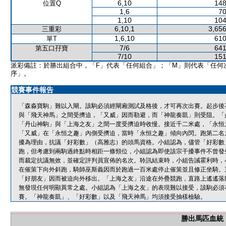
6,10
148
位置Q
1,6
70
1,10
104
6,10,1
3,656
三重彩
1,6,10
610
單T
7/6
641
第五口孖寶
7/10
151
派彩備註：於勝出組合中，「F」代表「任何組合」；「M」則代表「任何
序」。
競賽事件報告
「森淼寶駒」難以入閘。該駒必須經閘廂測試及格後，才可再次出賽。起步後
與「飛天神馬」之間受擠迫，「又威」因而勒避，而「神龍奏凱」則受阻。「
「丹山神駒」與「上海之友」之間一度受擠迫時收慢。接近千二米處，「永恒
「又威」在「永恒之趣」內側受擠迫，當時「永恒之趣」傾向內閃。跑第二名
擾為理由，抗議「好彩數」（高雅志）的頭馬資格。小組認為，儘管「好彩數
跑，但考慮到兩駒過終點時相距一條頸位，小組認為即使該宗干擾事件不曾發
而裁定抗議無效，並確定評判員宣佈的名次。聆訊結束時，小組告誡霍利時，
在催策下向外斜跑，騎師巫斯義因而於跑過一百米處停止催策並且修正坐騎。
「好朋友」因而被迫向外移出。「上海之友」沿途在外疊競跑，直路上遙遙落
無發現任何明顯異常之處。小組認為「上海之友」的表現難以接受，該駒必須
賽。「神龍奏凱」、「好彩數」以及「飛天神馬」均須接受抽樣檢驗。
勝出馬匹血統