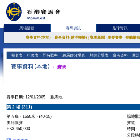
馬場活動
賽馬資訊
足球資訊
賽事資料(本地)
|
賽事資料(越洋轉播)
|
賽馬新聞
|
主要賽事
|
視聽播
報名表
排位表
即時賠率
練馬師分場表
騎師分場表
參考資料
統計
賽事日期: 12/01/2005 跑馬地
第 2 場 (311)
第五班 - 1650米 - (40-15)
場地狀況
美利讓賽
賽道 :
HK$ 450,000
時間 :
分段時間