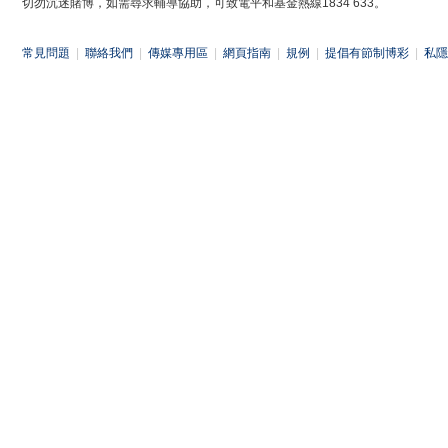
切勿沉迷賭博，如需尋求輔導協助，可致電平和基金熱線1834 633。
常見問題
|
聯絡我們
|
傳媒專用區
|
網頁指南
|
規例
|
提倡有節制博彩
|
私隱