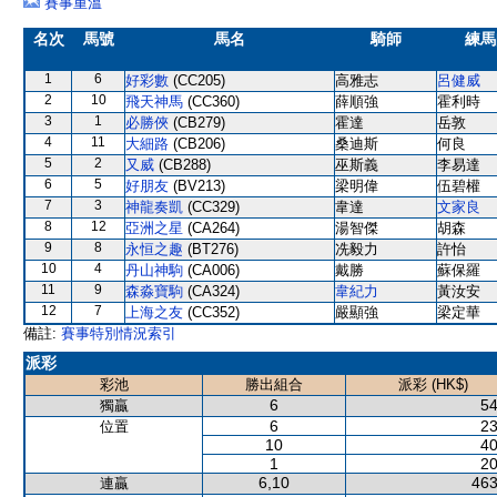
賽事重溫
名次
馬號
馬名
騎師
練馬
1
6
好彩數
(CC205)
高雅志
呂健威
2
10
飛天神馬
(CC360)
薛順強
霍利時
3
1
必勝俠
(CB279)
霍達
岳敦
4
11
大細路
(CB206)
桑迪斯
何良
5
2
又威
(CB288)
巫斯義
李易達
6
5
好朋友
(BV213)
梁明偉
伍碧權
7
3
神龍奏凱
(CC329)
韋達
文家良
8
12
亞洲之星
(CA264)
湯智傑
胡森
9
8
永恒之趣
(BT276)
冼毅力
許怡
10
4
丹山神駒
(CA006)
戴勝
蘇保羅
11
9
森淼寶駒
(CA324)
韋紀力
黃汝安
12
7
上海之友
(CC352)
嚴顯強
梁定華
備註:
賽事特別情況索引
派彩
彩池
勝出組合
派彩 (HK$)
6
54
獨贏
6
23
位置
10
40
1
20
6,10
463
連贏