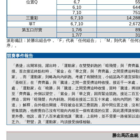
6,7
55
位置Q
6,10
644
7,10
751
6,7,10
14,288
三重彩
6,7,10
2,672
單T
1,7/6
89
第五口孖寶
1,7/7
31
派彩備註：於勝出組合中，「F」代表「任何組合」；「M」則代表「任何
序」。
競賽事件報告
「勇捷」出閘笨拙。躍出時，「運動家」在雙雙斜跑的「暗飛聲」與「齊齊贏
撞。首次接近終點柱時，「紫金」在「華之寶」與「齊齊贏」之間受擠迫時勒
家」，而「運動家」則略為向內斜跑。考慮了有關情況，小組認為不適宜採取
「葵樹王」在「齊齊贏」與「騰達」之間一度受擠迫時收慢。接近千一米處，
處，「運動家」在「曉勝」與「騰達」之間受擠迫時收慢，當時「騰達」將頭
至「齊齊贏」外側以望空，「紫金」與「華之寶」因而緊迫競跑。接近二百五
擠迫，當時「暗飛聲」向內斜跑。同樣在接近二百五十米處，傾向內閃的「紫
達」）解釋，自外檔出閘後，早段被迫在第三疊競跑，居中間位置之後，沒有
密集競跑，他察覺自己沒有可能向內移至一個有遮擋的位置，因此選擇讓坐騎
更外疊。他說，過了八百米處當他讓「騰達」上前時，並不需要一路催策以追
乏力。「野蠻」及「運動家」均須接受抽樣檢驗。
勝出馬匹血統