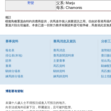
父系: Marju
野蠻
母系: Chamonis
備註
模擬鳥瞰重溫由特約供應商提供，供馬迷作個人娛樂資訊之用。但由於香港馬場
重溫片段出現偏差。本會已盡一切努力務求有關資料盡可能準確，馬會就此並無責
賽事資料
賽馬消息及資訊
分析工
報名表
賽馬消息
速勢能
排位表(本地)
賽馬新聞資料庫
賽日數
賠率
主要賽事
初出馬
賽果
馬匹資料
騎練配
騎師分場表
騎師資料
馬匹搬
練馬師分場表
練馬師資料
貼士指
博彩要有節制
未滿十八歲人士不得投注或進入可投注的地方。
向非法或海外莊家下注，即屬違法，且可被判監禁。