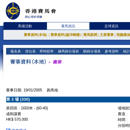
馬場活動
賽馬資訊
足球資訊
賽事資料(本地)
|
賽事資料(越洋轉播)
|
賽馬新聞
|
主要賽事
|
視聽播
報名表
排位表
即時賠率
練馬師分場表
騎師分場表
參考資料
統計
賽事日期: 19/01/2005 跑馬地
第 3 場 (330)
第四班 - 1650米 - (60-40)
場地狀況
成和讓賽
賽道 :
HK$ 570,000
時間 :
分段時間