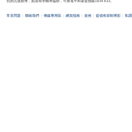
切勿沉迷賭博，如需尋求輔導協助，可致電平和基金熱線1834 633。
常見問題
|
聯絡我們
|
傳媒專用區
|
網頁指南
|
規例
|
提倡有節制博彩
|
私隱