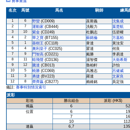
賽事重溫
名次
馬號
馬名
騎師
練馬
1
6
野蠻
(CD009)
巫斯義
沈集成
2
7
運動家
(CB444)
冼毅力
葉楚航
3
10
紫金
(CD249)
杜鵬志
伍碧權
4
2
華之寶
(BT155)
蘇銘倫
方嘉柏
5
1
葵樹王
(CC118)
韋達
黃汝安
6
4
奧利皇子
(CC025)
霍達
何良
7
9
鬥智高
(CD221)
戴勝
李易達
8
11
暗飛聲
(CD136)
湯智傑
大衛希斯
9
12
騰達
(CB013)
魯柏軒
許怡
10
5
曉勝
(CC069)
高雅志
呂健威
11
3
勇捷
(BV223)
羅達
文家良
12
8
齊齊贏
(CB277)
賴維銘
吳定強
備註:
賽事特別情況索引
派彩
彩池
勝出組合
派彩 (HK$)
6
52
獨贏
6
19
位置
7
16
10
112
6,7
135
連贏