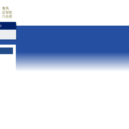
賽馬
足智彩
六合彩
少