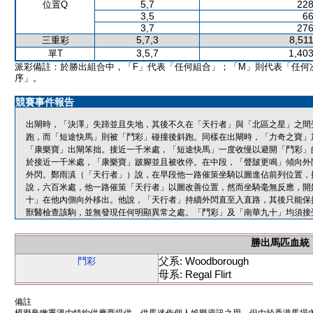
5,7
228
位置Q
3,5
66
3,7
276
5,7,3
8,51
三重彩
3,5,7
1,403
單T
派彩備註：於勝出組合中，「F」代表「任何組合」；「M」則代表「任何
序」。
競賽事件報告
出閘時，「決澤」失蹄並且失地，其後不久在「天行者」與「北區之星」之間
跑，而「短途快馬」則被「鬥彩」碰撞後斜跑。同樣在出閘時，「力奇之寶」
「康樂寶」出閘笨拙。接近一千米處，「短途快馬」一度收慢以避開「鬥彩」
於接近一千米處，「康樂寶」跛腳並且被收停。在中段，「聲皷更鳴」傾向外
外閃。鄭雨滇（「天行者」）說，在早段他一路催策坐騎以圖進佔前列位置，
說，六百米處，他一路催策「天行者」以圖改善位置，然而坐騎毫無反應，開
十」在他內側向外移出。他說，「天行者」持續外閃直至入直路，其後只能保
獸醫檢查該駒，並無發現任何明顯異常之處。「鬥彩」及「南華九十」均須接
勝出馬匹血統
父系: Woodborough
鬥彩
母系: Regal Flirt
備註