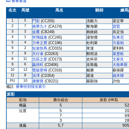
賽事重溫
名次
馬號
馬名
騎師
練馬
1
5
鬥彩
(CC255)
冼毅力
梁定華
2
7
南華九十
(CA174)
黎海榮
賀賢
3
3
金鷹
(CB249)
賴維銘
吳定強
4
1
突飛猛進
(CC245)
湯智傑
告東尼
5
4
力奇之寶
(CC196)
杜利萊
方嘉柏
6
2
短途快馬
(CD315)
韋達
霍利時
7
9
天行者
(CD263)
鄭雨滇
葉楚航
8
11
北區之星
(CD173)
史科菲
文家良
9
6
贏得旺
(CD406)
巫斯義
大衛希斯
10
12
聲皷更鳴
(CC016)
戴勝
蘇保羅
11
8
決澤
(CD354)
羅達
姚本輝
PU
10
康樂寶
(CB221)
嚴顯強
許怡
備註:
賽事特別情況索引
派彩
彩池
勝出組合
派彩 (HK$)
5
52
獨贏
5
20
位置
7
69
3
28
5,7
905
連贏