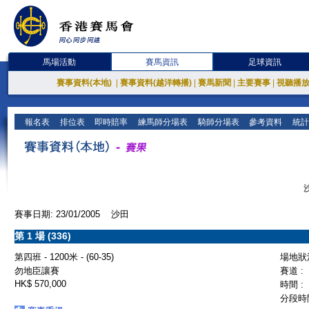
馬場活動
賽馬資訊
足球資訊
賽事資料(本地)
|
賽事資料(越洋轉播)
|
賽馬新聞
|
主要賽事
|
視聽播
報名表
排位表
即時賠率
練馬師分場表
騎師分場表
參考資料
統計
賽事日期: 23/01/2005 沙田
第 1 場 (336)
第四班 - 1200米 - (60-35)
場地狀況
勿地臣讓賽
賽道 :
HK$ 570,000
時間 :
分段時間