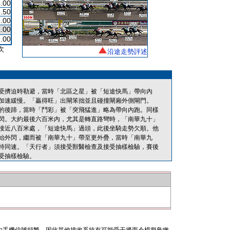
.00
.50
.00
1.00
.00
次
沿途走勢評述
受擠迫時勒避，當時「北區之星」被「短途快馬」帶向內
加速緩慢。「贏得旺」出閘笨拙並且碰撞閘廂外側閘門。
的後蹄，當時「鬥彩」被「突飛猛進」略為帶向內跑。同樣
閃。大約最後六百米內，尤其是轉直路彎時，「南華九十」
接近八百米處，「短途快馬」過頭，此後坐騎走勢欠順。他
始外閃，繼而被「南華九十」帶至更外疊，當時「南華九
持同速。「天行者」須接受獸醫檢查及接受抽樣檢驗，賽後
受抽樣檢驗。