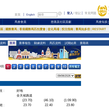
登入
/
登記
常見問題
首頁
English
馬會會員
慈善及社區貢獻
馬會知多
放區
|
國際賽馬
|
香港國際馬匹拍賣會
|
從化馬場
|
投注指南
|
賽馬知多些
|
RESTART
資料
賽果
賽事報告
騎練資料
馬匹資料
試閘結果
賽期表
沙田:
 :
好地
全天候跑道
(23.70)
(46.10)
(1:09.90)
23.70
22.40
23.80
 :