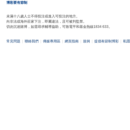
博彩要有節制
未滿十八歲人士不得投注或進入可投注的地方。
向非法或海外莊家下注，即屬違法，且可被判監禁。
切勿沉迷賭博，如需尋求輔導協助，可致電平和基金熱線1834 633。
常見問題
|
聯絡我們
|
傳媒專用區
|
網頁指南
|
規例
|
提倡有節制博彩
|
私隱