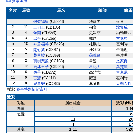
賽事重溫
名次
馬號
馬名
騎師
練馬
1
1
包裝福星
(CB223)
冼毅力
何良
2
11
三刀王
(CB105)
柏寶
沈集成
3
4
領闖
(CD353)
史科菲
約翰摩亞
4
3
出奇
(CA266)
戴勝
方嘉柏
5
10
神勇福將
(CB426)
杜鵬志
霍利時
6
5
開心菓
(CD061)
杜利萊
告達理
7
7
萬里駿
(CC369)
蘇銘倫
告達理
8
2
寶樹聚盈
(CC158)
韋達
文家良
9
12
高球王子
(CB328)
韋紀力
葉楚航
10
6
鋼星
(CD272)
高雅志
告東尼
11
9
富源
(CA111)
羅達
霍利時
12
8
兒童樂
(CC063)
桑迪斯
大衛希斯
備註:
賽事特別情況索引
派彩
彩池
勝出組合
派彩 (HK$
1
184
獨贏
1
35
位置
11
20
4
17
1,11
520
連贏