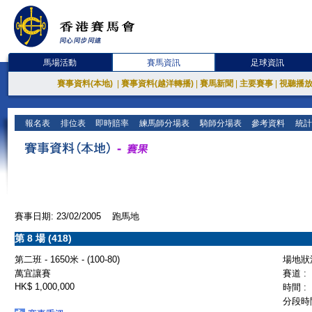
馬場活動
賽馬資訊
足球資訊
賽事資料(本地)
|
賽事資料(越洋轉播)
|
賽馬新聞
|
主要賽事
|
視聽播
報名表
排位表
即時賠率
練馬師分場表
騎師分場表
參考資料
統計
賽事日期: 23/02/2005 跑馬地
第 8 場 (418)
第二班 - 1650米 - (100-80)
場地狀況
萬宜讓賽
賽道 :
HK$ 1,000,000
時間 :
分段時間