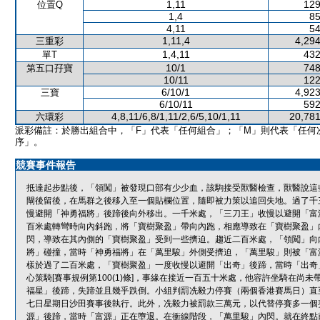
1,11
129
位置Q
1,4
85
4,11
54
1,11,4
4,294
三重彩
1,4,11
432
單T
10/1
748
第五口孖寶
10/11
122
6/10/1
4,923
三寶
6/10/11
592
4,8,11/6,8/1,11/2,6/5,10/1,11
20,781
六環彩
派彩備註：於勝出組合中，「F」代表「任何組合」；「M」則代表「任何
序」。
競賽事件報告
抵達起步點後，「領闖」被發現口部有少少血，該駒接受獸醫檢查，獸醫說這
閘後留後，在馬群之後移入至一個貼欄位置，隨即被力策以追回失地。過了千
慢避開「神勇福將」後蹄後向外移出。一千米處，「三刀王」收慢以避開「富
百米處轉彎時向內斜跑，將「寶樹聚盈」帶向內跑，相應導致在「寶樹聚盈」
閃，導致在其內側的「寶樹聚盈」受到一些擠迫。趨近二百米處，「領闖」向
將」碰撞，當時「神勇福將」在「萬里駿」外側受擠迫，「萬里駿」則被「富
樣於過了二百米處，「寶樹聚盈」一度收慢以避開「出奇」後蹄，當時「出奇
心策騎[賽事規例第100(1)條]，事緣在接近一百五十米處，他容許坐騎在
福星」後蹄，失蹄並且幾乎跌倒。小組判罰冼毅力停賽（兩個香港賽馬日）直
七日星期日沙田賽事後執行。此外，冼毅力被罰款三萬元，以代替停賽多一個
源」後蹄，當時「富源」正在墮退。在衝線階段，「萬里駿」內閃。就在終點