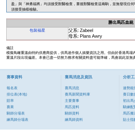
盈」與「神勇福將」均須接受獸醫檢查，賽後獸醫檢查這兩駒，並無發現任何
須接受抽樣檢驗。
勝出馬匹血統
父系: Zabeel
包裝福星
母系: Plans Awry
備註
模擬鳥瞰重溫由特約供應商提供，供馬迷作個人娛樂資訊之用。但由於香港馬場
重溫片段出現偏差。本會已盡一切努力務求有關資料盡可能準確，馬會就此並無責
賽事資料
賽馬消息及資訊
分析工
報名表
賽馬消息
速勢能
排位表(本地)
賽馬新聞資料庫
賽日數
賠率
主要賽事
初出馬
賽果
馬匹資料
騎練配
騎師分場表
騎師資料
馬匹搬
練馬師分場表
練馬師資料
貼士指