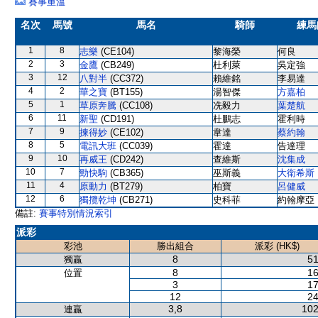
賽事重溫
名次
馬號
馬名
騎師
練馬
1
8
志樂
(CE104)
黎海榮
何良
2
3
金鷹
(CB249)
杜利萊
吳定強
3
12
八對半
(CC372)
賴維銘
李易達
4
2
華之寶
(BT155)
湯智傑
方嘉柏
5
1
草原奔騰
(CC108)
冼毅力
葉楚航
6
11
新聖
(CD191)
杜鵬志
霍利時
7
9
揀得妙
(CE102)
韋達
蔡約翰
8
5
電訊大班
(CC039)
霍達
告達理
9
10
再威王
(CD242)
查維斯
沈集成
10
7
勁快駒
(CB365)
巫斯義
大衛希斯
11
4
原動力
(BT279)
柏寶
呂健威
12
6
獨攬乾坤
(CB271)
史科菲
約翰摩亞
備註:
賽事特別情況索引
派彩
彩池
勝出組合
派彩 (HK$)
8
51
獨贏
8
16
位置
3
17
12
24
3,8
102
連贏