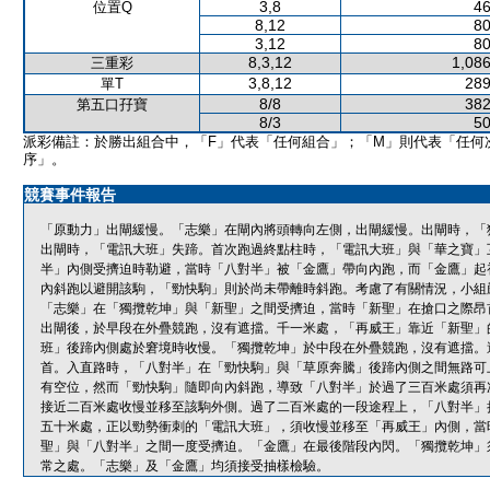
3,8
46
位置Q
8,12
80
3,12
80
8,3,12
1,086
三重彩
3,8,12
289
單T
8/8
382
第五口孖寶
8/3
50
派彩備註：於勝出組合中，「F」代表「任何組合」；「M」則代表「任何
序」。
競賽事件報告
「原動力」出閘緩慢。「志樂」在閘內將頭轉向左側，出閘緩慢。出閘時，「
出閘時，「電訊大班」失蹄。首次跑過終點柱時，「電訊大班」與「華之寶」
半」內側受擠迫時勒避，當時「八對半」被「金鷹」帶向內跑，而「金鷹」起
內斜跑以避開該駒，「勁快駒」則於尚未帶離時斜跑。考慮了有關情況，小組
「志樂」在「獨攬乾坤」與「新聖」之間受擠迫，當時「新聖」在搶口之際昂
出閘後，於早段在外疊競跑，沒有遮擋。千一米處，「再威王」靠近「新聖」
班」後蹄內側處於窘境時收慢。「獨攬乾坤」於中段在外疊競跑，沒有遮擋。
首。入直路時，「八對半」在「勁快駒」與「草原奔騰」後蹄內側之間無路可
有空位，然而「勁快駒」隨即向內斜跑，導致「八對半」於過了三百米處須再
接近二百米處收慢並移至該駒外側。過了二百米處的一段途程上，「八對半」
五十米處，正以勁勢衝刺的「電訊大班」，須收慢並移至「再威王」內側，當
聖」與「八對半」之間一度受擠迫。「金鷹」在最後階段內閃。「獨攬乾坤」
常之處。「志樂」及「金鷹」均須接受抽樣檢驗。