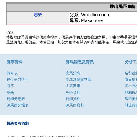
勝出馬匹血統
父系: Woodborough
志樂
母系: Maxamore
備註
模擬鳥瞰重溫由特約供應商提供，供馬迷作個人娛樂資訊之用。但由於香港馬場
重溫片段出現偏差。本會已盡一切努力務求有關資料盡可能準確，馬會就此並無責
賽事資料
賽馬消息及資訊
分析工
報名表
賽馬消息
速勢能
排位表(本地)
賽馬新聞資料庫
賽日數
賠率
主要賽事
初出馬
賽果
馬匹資料
騎練配
騎師分場表
騎師資料
馬匹搬
練馬師分場表
練馬師資料
貼士指
博彩要有節制