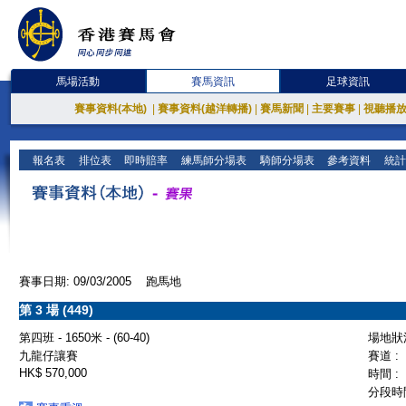
馬場活動
賽馬資訊
足球資訊
賽事資料(本地)
|
賽事資料(越洋轉播)
|
賽馬新聞
|
主要賽事
|
視聽播
報名表
排位表
即時賠率
練馬師分場表
騎師分場表
參考資料
統計
賽事日期: 09/03/2005 跑馬地
第 3 場 (449)
第四班 - 1650米 - (60-40)
場地狀況
九龍仔讓賽
賽道 :
HK$ 570,000
時間 :
分段時間