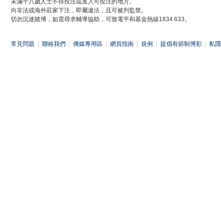
未滿十八歲人士不得投注或進入可投注的地方。
向非法或海外莊家下注，即屬違法，且可被判監禁。
切勿沉迷賭博，如需尋求輔導協助，可致電平和基金熱線1834 633。
常見問題
|
聯絡我們
|
傳媒專用區
|
網頁指南
|
規例
|
提倡有節制博彩
|
私隱