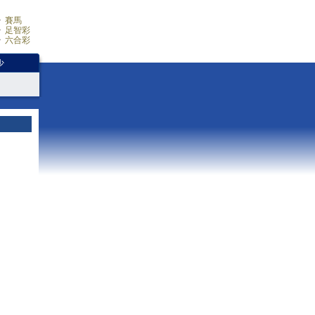
賽馬
足智彩
六合彩
少