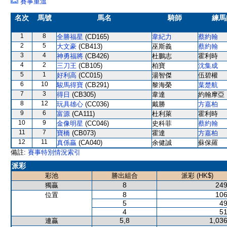
賽事重溫
名次
馬號
馬名
騎師
練馬
1
8
全勝福星
(CD165)
韋紀力
蔡約翰
2
5
大文豪
(CB413)
巫斯義
蔡約翰
3
4
神勇福將
(CB426)
杜鵬志
霍利時
4
2
三刀王
(CB105)
柏寶
沈集成
5
1
好利高
(CC015)
湯智傑
伍碧權
6
10
駿馬得寶
(CB291)
黎海榮
葉楚航
7
3
得日
(CB305)
韋達
約翰摩亞
8
12
玩具雄心
(CC036)
戴勝
方嘉柏
9
6
富源
(CA111)
杜利萊
霍利時
10
9
金像明星
(CC046)
史科菲
蔡約翰
11
7
寶橋
(CB073)
霍達
方嘉柏
12
11
真係贏
(CA040)
余健誠
蘇保羅
備註:
賽事特別情況索引
派彩
彩池
勝出組合
派彩 (HK$)
8
249
獨贏
8
106
位置
5
49
4
51
5,8
1,036
連贏