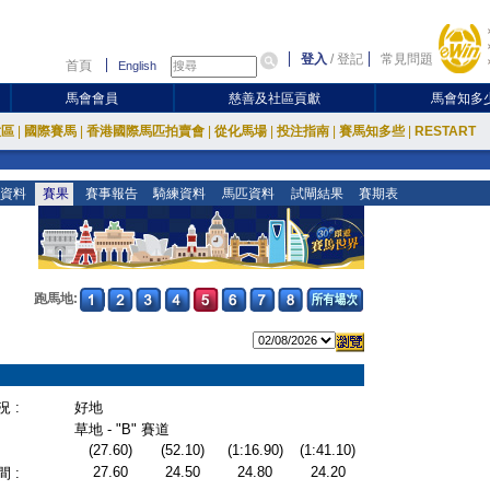
登入
/
登記
常見問題
首頁
English
馬會會員
慈善及社區貢獻
馬會知多
放區
|
國際賽馬
|
香港國際馬匹拍賣會
|
從化馬場
|
投注指南
|
賽馬知多些
|
RESTART
資料
賽果
賽事報告
騎練資料
馬匹資料
試閘結果
賽期表
跑馬地:
 :
好地
草地 - "B" 賽道
(27.60)
(52.10)
(1:16.90)
(1:41.10)
27.60
24.50
24.80
24.20
 :