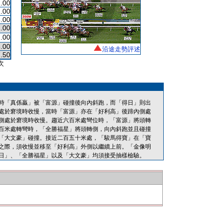
.00
.00
.00
.00
.00
.00
沿途走勢評述
.50
次
時「真係贏」被「富源」碰撞後向內斜跑，而「得日」則出
處於窘境時收慢，當時「富源」亦在「好利高」後蹄內側處
側處於窘境時收慢。趨近六百米處彎位時，「富源」將頭轉
百米處轉彎時，「全勝福星」將頭轉側，向內斜跑並且碰撞
「大文豪」碰撞。接近二百五十米處，「駿馬得寶」在「寶
之際，須收慢並移至「好利高」外側以繼續上前。「金像明
日」、「全勝福星」以及「大文豪」均須接受抽樣檢驗。