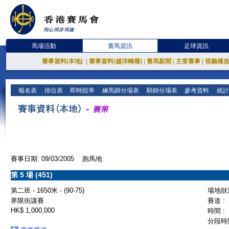
馬場活動
賽馬資訊
足球資訊
賽事資料(本地)
|
賽事資料(越洋轉播)
|
賽馬新聞
|
主要賽事
|
視聽播
報名表
排位表
即時賠率
練馬師分場表
騎師分場表
參考資料
統計
賽事日期: 09/03/2005 跑馬地
第 5 場 (451)
第二班 - 1650米 - (90-75)
場地狀況
界限街讓賽
賽道 :
HK$ 1,000,000
時間 :
分段時間