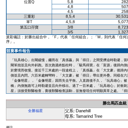
5,8
282
位置Q
4,8
507
4,5
258
8,5,4
30,531
三重彩
4,5,8
5,077
單T
3/8
8,723
第五口孖寶
3/5
1,327
派彩備註：於勝出組合中，「F」代表「任何組合」；「M」則代表「任何
序」。
競賽事件報告
「玩具雄心」出閘緩慢，繼而在「真係贏」與「得日」之間受擠迫時勒避，當
閘笨拙並且向外斜跑。首次跑過終點柱時，「駿馬得寶」在「富源」後蹄內側
於窘境而收慢。接近千三米處的一段途程上，「真係贏」在「大文豪」後蹄內
側並且內閃。六百米處轉彎時，「大文豪」被「得日」帶出更外疊。同樣在六
「金像明星」，「金像明星」因而失去平衡。入直路後不久，「玩具雄心」被
橋」內側無路可上時勒避並且向外移出。過了一百米處，「玩具雄心」於衝刺
星」須接受獸醫檢查，賽後獸醫檢查該駒，並無發現任何明顯異常之處。「得
勝出馬匹血統
父系: Danehill
全勝福星
母系: Tamarind Tree
備註