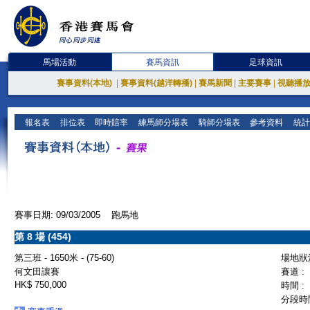
馬場活動
賽馬資訊
足球資訊
賽事資料(本地)
|
賽事資料(越洋轉播)
|
賽馬新聞
|
主要賽事
|
視聽播
報名表
排位表
即時賠率
練馬師分場表
騎師分場表
參考資料
統計
賽事日期: 09/03/2005 跑馬地
第 8 場 (454)
第三班 - 1650米 - (75-60)
場地狀況
何文田讓賽
賽道 :
HK$ 750,000
時間 :
分段時間