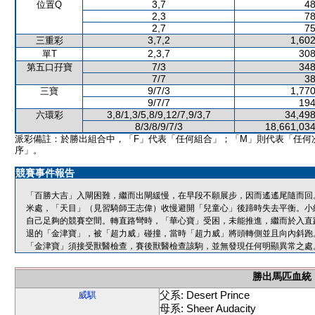
3,7
48
位置Q
2,3
78
2,7
75
3,7,2
1,602
三重彩
2,3,7
308
單T
7/3
348
第五口孖寶
7/7
38
9/7/3
1,770
三寶
9/7/7
194
3,8/1,3/5,8/9,12/7,9/3,7
34,498
六環彩
8/3/8/9/7/3
18,661,034
派彩備註：於勝出組合中，「F」代表「任何組合」；「M」則代表「任何
序」。
競賽事件報告
「百勝大吉」入閘困難，繼而出閘緩慢，在早段不願展步，因而遙遙尾隨而回
米處，「天目」（見習騎師王志偉）收慢避開「兒童心」後蹄時失去平衡。小
自己足夠的競賽空間。轉直路彎時，「華心寶」受困，未能推進，繼而於入直
退的「金津寶」，被「超力威」碰撞，當時「超力威」將頭轉側並且向內斜跑
「金津寶」須接受獸醫檢查，賽後獸醫檢查該駒，並無發現任何明顯異常之處
勝出馬匹血統
父系: Desert Prince
威騏
母系: Sheer Audacity