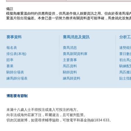
備註
模擬鳥瞰重溫由特約供應商提供，供馬迷作個人娛樂資訊之用。但由於香港馬場
重溫片段出現偏差。本會已盡一切努力務求有關資料盡可能準確，馬會就此並無責
賽事資料
賽馬消息及資訊
分析工
報名表
賽馬消息
速勢能
排位表(本地)
賽馬新聞資料庫
賽日數
賠率
主要賽事
初出馬
賽果
馬匹資料
騎練配
騎師分場表
騎師資料
馬匹搬
練馬師分場表
練馬師資料
貼士指
博彩要有節制
未滿十八歲人士不得投注或進入可投注的地方。
向非法或海外莊家下注，即屬違法，且可被判監禁。
切勿沉迷賭博，如需尋求輔導協助，可致電平和基金熱線1834 633。