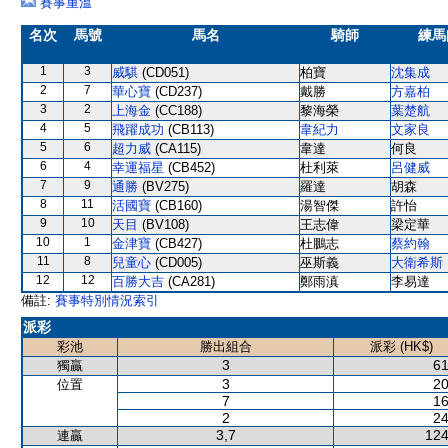
賽事重溫
名次
馬號
馬名
騎師
練馬
1
3
威騏
(CD051)
柏寶
沈集成
2
7
華心寶
(CD237)
戴勝
方嘉柏
3
2
上海金
(CC188)
黎海榮
葉楚航
4
5
飛躍成功
(CB113)
韋紀力
文家良
5
6
超力威
(CA115)
韋達
何良
6
4
幸運福星
(CB452)
杜利萊
呂健威
7
9
通勝
(BV275)
羅達
胡森
8
11
活國寶
(CB160)
湯智傑
許怡
9
10
天目
(BV108)
王志偉
梁定華
10
1
金津寶
(CB427)
杜鵬志
蔡約翰
11
8
兒童心
(CD005)
巫斯義
大衛希斯
12
12
百勝大吉
(CA281)
鄭雨滇
李易達
備註:
賽事特別情況索引
派彩
彩池
勝出組合
派彩 (HK$)
3
61
獨贏
3
20
位置
7
16
2
24
3,7
124
連贏