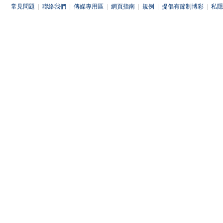
常見問題
|
聯絡我們
|
傳媒專用區
|
網頁指南
|
規例
|
提倡有節制博彩
|
私隱