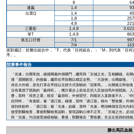
8
64
1,4
93
連贏
1,4
40
位置Q
1,8
257
4,8
221
1,4,8
3,622
三重彩
1,4,8
863
單T
7/1
997
第五口孖寶
7/4
163
派彩備註：於勝出組合中，「F」代表「任何組合」；「M」則代表「任何
序」。
競賽事件報告
「光速」出閘笨拙，碰撞閘廂外側閘門，繼而與「京城之光」互相觸碰。在閘
撞「眉開眼笑」的後軀，繼而在早段難以穩定走勢。「大游俠」出閘緩慢。「
排在大外檔，原先打算在早段以文靜方式策騎的「冠軍馬」，出閘後立即收慢
沒有遮擋下競跑的「贏得旺」，獲許展步上前並且切入至放頭馬外側競跑。入
疊，當時「得意之選」移至「贏得旺」外側望空。同樣於入直路後不久，「特
此同時，「有進賬」被「過江龍」碰撞，當時「過江龍」移向「豐收樂」外側
就到終點時，「過江龍」被「光速」妨礙，當時「光速」將頭轉側並且向內斜
接受獸醫檢查，賽後獸醫檢查該駒，發現該駒心律不正常。「京城之光」必須
與「光速」均須接受抽樣檢驗。賽後，獸醫報告「豐收樂」失去左前蹄的蹄鐵
勝出馬匹血統