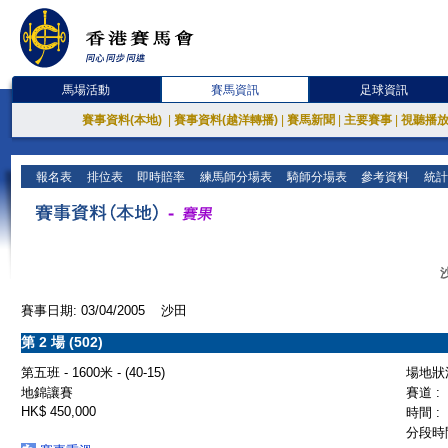
馬場活動
賽馬資訊
足球資訊
賽事資料(本地)
|
賽事資料(越洋轉播)
|
賽馬新聞
|
主要賽事
|
視聽播
報名表
排位表
即時賠率
練馬師分場表
騎師分場表
參考資料
統計
賽事日期: 03/04/2005 沙田
第 2 場 (502)
第五班 - 1600米 - (40-15)
場地狀況
地錦讓賽
賽道 :
HK$ 450,000
時間 :
分段時間