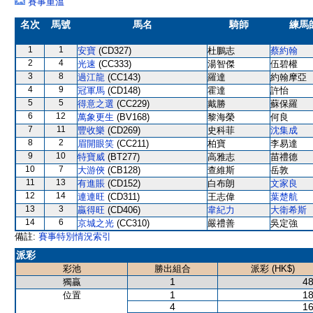
賽事重溫
名次
馬號
馬名
騎師
練馬
1
1
安寶
(CD327)
杜鵬志
蔡約翰
2
4
光速
(CC333)
湯智傑
伍碧權
3
8
過江龍
(CC143)
羅達
約翰摩亞
4
9
冠軍馬
(CD148)
霍達
許怡
5
5
得意之選
(CC229)
戴勝
蘇保羅
6
12
萬象更生
(BV168)
黎海榮
何良
7
11
豐收樂
(CD269)
史科菲
沈集成
8
2
眉開眼笑
(CC211)
柏寶
李易達
9
10
特寶威
(BT277)
高雅志
苗禮德
10
7
大游俠
(CB128)
查維斯
岳敦
11
13
有進賬
(CD152)
白布朗
文家良
12
14
連連旺
(CD311)
王志偉
葉楚航
13
3
贏得旺
(CD406)
韋紀力
大衛希斯
14
6
京城之光
(CC310)
嚴禮善
吳定強
備註:
賽事特別情況索引
派彩
彩池
勝出組合
派彩 (HK$)
1
48
獨贏
1
18
位置
4
16