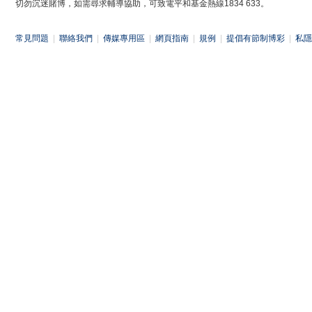
切勿沉迷賭博，如需尋求輔導協助，可致電平和基金熱線1834 633。
常見問題
|
聯絡我們
|
傳媒專用區
|
網頁指南
|
規例
|
提倡有節制博彩
|
私隱