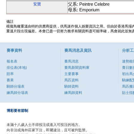
父系: Peintre Celebre
安寶
母系: Emporium
備註
模擬鳥瞰重溫由特約供應商提供，供馬迷作個人娛樂資訊之用。但由於香港馬場
重溫片段出現偏差。本會已盡一切努力務求有關資料盡可能準確，馬會就此並無責
賽事資料
賽馬消息及資訊
分析工
報名表
賽馬消息
速勢能
排位表(本地)
賽馬新聞資料庫
賽日數
賠率
主要賽事
初出馬
賽果
馬匹資料
騎練配
騎師分場表
騎師資料
馬匹搬
練馬師分場表
練馬師資料
貼士指
博彩要有節制
未滿十八歲人士不得投注或進入可投注的地方。
向非法或海外莊家下注，即屬違法，且可被判監禁。