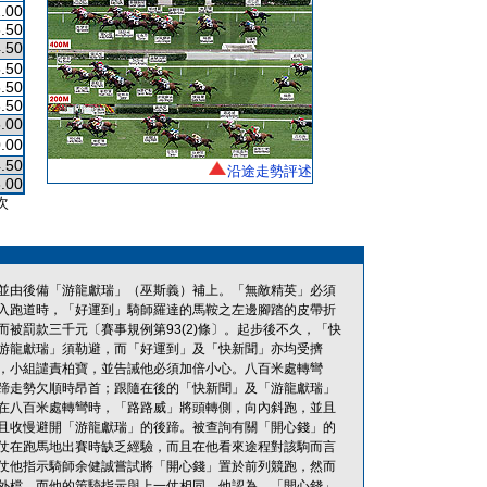
.00
.50
.50
.50
.50
.50
.00
.00
.50
沿途走勢評述
.00
次
並由後備「游龍獻瑞」（巫斯義）補上。「無敵精英」必須
入跑道時，「好運到」騎師羅達的馬鞍之左邊腳踏的皮帶折
被罰款三千元〔賽事規例第93(2)條〕。起步後不久，「快
游龍獻瑞」須勒避，而「好運到」及「快新聞」亦均受擠
，小組譴責柏寶，並告誡他必須加倍小心。八百米處轉彎
蹄走勢欠順時昂首；跟隨在後的「快新聞」及「游龍獻瑞」
在八百米處轉彎時，「路路威」將頭轉側，向內斜跑，並且
且收慢避開「游龍獻瑞」的後蹄。被查詢有關「開心錢」的
仗在跑馬地出賽時缺乏經驗，而且在他看來途程對該駒而言
仗他指示騎師余健誠嘗試將「開心錢」置於前列競跑，然而
外檔，而他的策騎指示與上一仗相同。他認為，「開心錢」