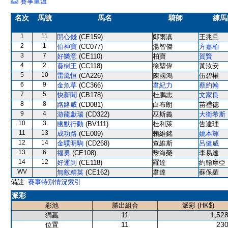
賽事重溫
名次
馬號
馬名
騎師
練馬
1
11
開心錢
(CE159)
鄭雨滇
王兆旦
2
1
伯神寶
(CC077)
湯智傑
方嘉柏
3
7
好樂意
(CE110)
柏寶
賀賢
4
2
葵樹王
(CC118)
徐堃偉
黃汝安
5
10
雷風恒
(CA226)
陳國鴻
伍碧權
6
9
金魚草
(CC366)
韋紀力
蔡約翰
7
5
快新聞
(CB178)
杜鵬志
文家良
8
8
路路威
(CD081)
白布朗
苗禮德
9
4
游龍獻瑞
(CD322)
巫斯義
大衛希斯
10
3
幽默行動
(BV111)
杜利萊
告達理
11
13
成功路
(CE009)
賴維銘
姚本輝
12
14
金驥明駒
(CD268)
查維斯
呂健威
13
6
福勇
(CE108)
黎海榮
李易達
14
12
好運到
(CE118)
羅達
約翰摩亞
WV
無敵精英
(CE162)
韋達
蘇保羅
備註:
賽事特別情況索引
派彩
彩池
勝出組合
派彩 (HK$)
11
1,528
獨贏
11
230
位置