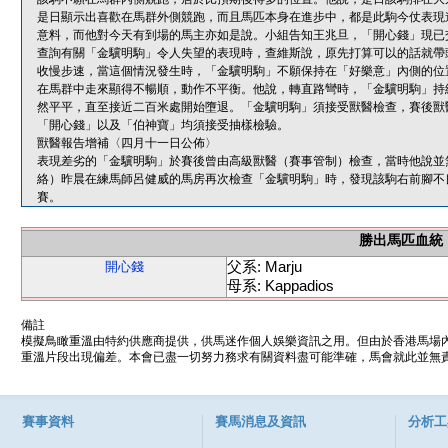
是日顯示出喜歡在馬群外側競跑，而且馬匹本身在進步中，都是此駒今仗表現
意料，而他對今天有到場的馬主亦如是說。小組告知王兆旦，「開心錢」現已
查詢有關「金驥明駒」令人失望的表現時，查維斯說，原先打算可以的話就帶
收慢步速，當這個情況發生時，「金驥明駒」不願保持在「好樂意」內側的位
在馬群中走來顯得不暢順，動作不平衡。他說，轉直路彎時，「金驥明駒」持
然平平，直至接近二百米處開始墮退。「金驥明駒」須接受獸醫檢查，賽後獸
「開心錢」以及「伯神寶」均須接受抽樣檢驗。
獸醫報告增補〈四月十一日公佈〉
表現差劣的「金驥明駒」於賽後曾由高級獸醫（賽事管制）檢查，當時他說並
絡）昨晨在練馬師呂健威的馬房再次檢查「金驥明駒」時，發現該駒右前腳不
賽。
勝出馬匹血統
父系: Marju
開心錢
母系: Kappadios
備註
模擬鳥瞰重溫由特約供應商提供，供馬迷作個人娛樂資訊之用。但由於香港馬場
重溫片段出現偏差。本會已盡一切努力務求有關資料盡可能準確，馬會就此並無責
賽事資料
賽馬消息及資訊
分析工