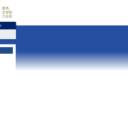
賽馬
足智彩
六合彩
少