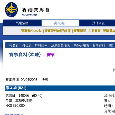
馬場活動
賽馬資訊
足球資訊
賽事資料(本地)
|
賽事資料(越洋轉播)
|
賽馬新聞
|
主要賽事
|
視聽播
報名表
排位表
即時賠率
練馬師分場表
騎師分場表
參考資料
統計
賽事日期: 09/04/2005 沙田
第 3 場 (521)
第四班 - 1400米 - (60-40)
場地狀況
美聯共享繁榮讓賽
賽道 :
HK$ 570,000
時間 :
分段時間