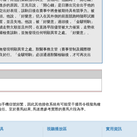
進步的原因。王兆旦說，「開心錢」是日勝出完全出乎他的
交出好表現，該駒日後在賽事中將會被期待具有競爭力。被
頭。他說，「好樂意」切入在其外側的前面競跑時隨即試圖
置，並且失地。他說，被「好樂意」過頭後，「金驥明駒」
續走勢欠順並且外閃，在直路早段儘管被大力催策，走勢依
醫檢查該駒，並無發現任何明顯異常之處。「好樂意」、
無發現明顯異常之處。獸醫事務主管（賽事管制及國際聯
良於行。「金驥明駒」必須通過獸醫檢驗後，才可再次出
內手機信號頻繁，因此其他接收系統有可能受干擾而令模擬鳥瞰
任。至於賽馬結果, 馬迷應參考實際的賽馬片段為準。
具
視聽播放區
實用資訊