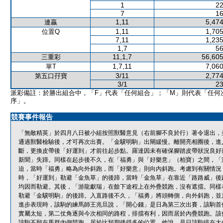
1
22
7
16
1,11
5,474
連贏
1,11
1,705
位置Q
7,11
1,235
1,7
56
11,1,7
56,605
三重彩
1,7,11
7,060
單T
3/11
2,774
第五口孖寶
3/1
23
派彩備註：於勝出組合中，「F」代表「任何組合」；「M」則代表「任何
序」。
競賽事件報告
「無敵精英」於四月八日被小組按照獸醫意見（右前腳不良於行）著令退出，
通過獸醫檢驗後，才可再次出賽。「金驥明駒」出閘緩慢。離開亮相圈後，進
斷，更換皮帶後「好運到」才前往起步點。羅達因未有確保腳踏皮帶狀況良好而
新聞」失蹄。同樣在起步後不久，在「福勇」與「好樂意」（柏寶）之間，「
迫，當時「福勇」略為向外斜跑，而「好樂意」則向內斜跑。考慮到有關情況
時，「好運到」勒避「金魚草」的後蹄，當時「金魚草」在靠近「路路威」後
均因而勒避。其後，「游龍獻瑞」在餘下途程上在外疊競跑，沒有遮擋。同樣
勒避「金驥明駒」的後蹄。入直路後不久，「福勇」將頭轉側，向外斜跑，並
進步表現時，該駒的練馬師王兆旦說，「開心錢」是日為第三次出賽，該駒首
實屬太短，第二仗角逐與今次相同的路程，排擋有利，因而居於內疊競跑。該
該駒不願在馬群內側競跑，居於比預期後得多的位置。他說，是日該駒排在大