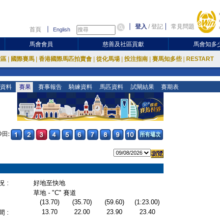
登入
/
登記
常見問題
首頁
English
馬會會員
慈善及社區貢獻
馬會知多
放區
|
國際賽馬
|
香港國際馬匹拍賣會
|
從化馬場
|
投注指南
|
賽馬知多些
|
RESTART
資料
賽果
賽事報告
騎練資料
馬匹資料
試閘結果
賽期表
沙田:
 :
好地至快地
草地 - "C" 賽道
(13.70)
(35.70)
(59.60)
(1:23.00)
13.70
22.00
23.90
23.40
 :