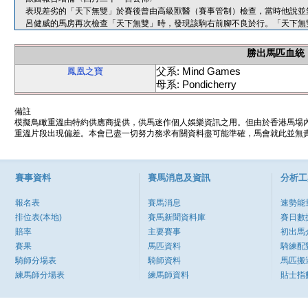
表現差劣的「天下無雙」於賽後曾由高級獸醫（賽事管制）檢查，當時他說並
呂健威的馬房再次檢查「天下無雙」時，發現該駒右前腳不良於行。「天下無
勝出馬匹血統
父系: Mind Games
鳳凰之寶
母系: Pondicherry
備註
模擬鳥瞰重溫由特約供應商提供，供馬迷作個人娛樂資訊之用。但由於香港馬場
重溫片段出現偏差。本會已盡一切努力務求有關資料盡可能準確，馬會就此並無責
賽事資料
賽馬消息及資訊
分析工
報名表
賽馬消息
速勢能
排位表(本地)
賽馬新聞資料庫
賽日數
賠率
主要賽事
初出馬
賽果
馬匹資料
騎練配
騎師分場表
騎師資料
馬匹搬
練馬師分場表
練馬師資料
貼士指