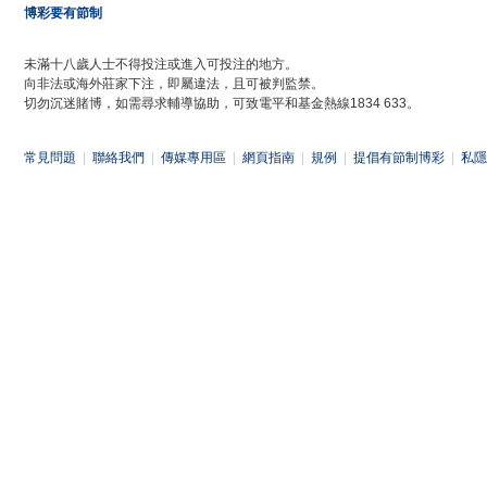
博彩要有節制
未滿十八歲人士不得投注或進入可投注的地方。
向非法或海外莊家下注，即屬違法，且可被判監禁。
切勿沉迷賭博，如需尋求輔導協助，可致電平和基金熱線1834 633。
常見問題
|
聯絡我們
|
傳媒專用區
|
網頁指南
|
規例
|
提倡有節制博彩
|
私隱