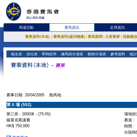
馬場活動
賽馬資訊
足球資訊
賽事資料(本地)
|
賽事資料(越洋轉播)
|
賽馬新聞
|
主要賽事
|
視聽播
報名表
排位表
即時賠率
練馬師分場表
騎師分場表
參考資料
統計
賽事日期: 20/04/2005 跑馬地
第 6 場 (552)
第三班 - 1650米 - (75-55)
場地狀況
薩塞克斯讓賽
賽道 :
HK$ 750,000
時間 :
分段時間