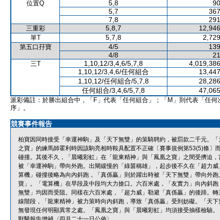
5,8
90
位置Q
5,7
367
7,8
291
5,8,7
12,946
三重彩
5,7,8
2,729
單T
4/5
139
第五口孖寶
4/8
21
1,10,12/3,4,6/5,7,8
4,019,386
三T
1,10,12/3,4,6/任何組合
13,447
1,10,12/任何組合/5,7,8
28,286
任何組合/3,4,6/5,7,8
47,065
派彩備註：於勝出組合中，「F」代表「任何組合」；「M」則代表「任何
序」。
競賽事件報告
柏寶因同時接受「幸運神駒」及「天下無雙」的策騎聘約，被罰款二千元。「天
之寶」的練馬師霍利時因該駒亮相時鞍具配置不正確〔賽事規例第53(5)條
碰撞。其後不久，「晨曦彩虹」在「龍東精神」與「鳳凰之寶」之間受擠迫，
被「幸運神駒」帶向外跑。出閘緩慢的「綠茵稱雄」，起步後不久在「超力威
算機」碰撞後略為向內斜跑，「真係贏」則於躍出時被「天下無雙」帶向外跑
寶」。「電算機」在早段及中段均大力搶口。六百米處，「友實力」向內斜跑
無雙」均因而受阻。同樣在六百米處，「超力威」勒避「真係贏」的後蹄。轉
線階段，「龍東精神」被力策時向內斜跑，導致「真係贏」受到妨礙。「天下
無發現任何明顯異常之處。「鳳凰之寶」與「晨曦彩虹」均須接受抽樣檢驗。
獸醫報告增補〈四月二十一日公佈〉