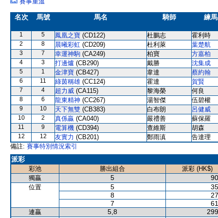
賽事重溫
名次
馬號
馬名
騎師
練馬
1
5
鳳凰之寶
(CD122)
杜鵬志
霍利時
2
8
晨曦彩虹
(CD209)
杜利萊
葉楚航
3
7
幸運神駒
(CA249)
柏寶
方嘉柏
4
3
打邊爐
(CB290)
戴勝
沈集成
5
1
金津寶
(CB427)
韋達
蔡約翰
6
11
綠茵稱雄
(CC124)
霍達
賀賢
7
4
超力威
(CA115)
黎海榮
何良
8
6
龍東精神
(CC267)
湯智傑
伍碧權
9
10
天下無雙
(CB383)
白布朗
呂健威
10
2
真係贏
(CA040)
嚴禮善
蘇保羅
11
9
電算機
(CD394)
查維斯
胡森
12
12
友實力
(CB201)
鄭雨滇
告達理
備註:
賽事特別情況索引
派彩
彩池
勝出組合
派彩 (HK$)
5
90
獨贏
5
35
位置
8
27
7
61
5,8
299
連贏