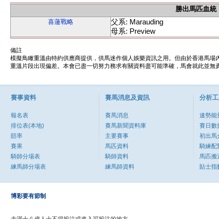
勝出馬匹血統
父系: Marauding
喜蓮戰略
母系: Preview
備註
模擬鳥瞰重溫由特約供應商提供，供馬迷作個人娛樂資訊之用。但由於香港馬場
重溫片段出現偏差。本會已盡一切努力務求有關資料盡可能準確，馬會就此並無責
賽事資料
賽馬消息及資訊
分析工
報名表
賽馬消息
速勢能
排位表(本地)
賽馬新聞資料庫
賽日數
賠率
主要賽事
初出馬
賽果
馬匹資料
騎練配
騎師分場表
騎師資料
馬匹搬
練馬師分場表
練馬師資料
貼士指
博彩要有節制