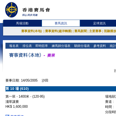
馬場活動
賽馬資訊
足球資訊
賽事資料(本地)
|
賽事資料(越洋轉播)
|
賽馬新聞
|
主要賽事
|
視聽播
報名表
排位表
即時賠率
練馬師分場表
騎師分場表
參考資料
統計
賽事日期: 14/05/2005 沙田
第 10 場 (610)
第一班 - 1400米 - (120-95)
場地狀況
淺草讓賽
賽道 :
HK$ 1,600,000
時間 :
分段時間