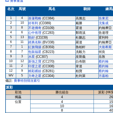
賽事重溫
名次
馬號
馬名
騎師
練馬
1
4
喜蓮戰略
(CC084)
高雅志
告東尼
2
10
好有利
(CD389)
戴勝
沈集成
3
8
不老傳奇
(CD109)
霍達
約翰摩亞
4
6
心中有理
(CC283)
鄭雨滇
告達理
5
13
勁好
(CD239)
杜鵬志
霍利時
6
11
經典名駒
(BV338)
羅達
約翰摩亞
7
1
紅旗飛揚
(CB359)
魯柏軒
大衛希斯
8
7
包裝福星
(CB223)
冼毅力
何良
9
3
水星
(CC307)
巫斯義
岳敦
10
12
新強之寶
(CC270)
白布朗
蔡約翰
11
2
印度之星
(CC008)
韋達
蔡約翰
12
9
精彩繽紛
(CB281)
柏寶
蔡約翰
WV
5
力奇之星
(CC004)
杜利萊
方嘉柏
備註:
賽事特別情況索引
派彩
彩池
勝出組合
派彩 (HK$
4
26
獨贏
4
15
位置
10
16
8
40