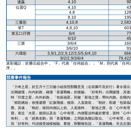
4,10
90
連贏
4,10
43
位置Q
4,8
128
8,10
195
4,10,8
2,582
三重彩
4,8,10
603
單T
6/4
77
第五口孖寶
6/10
45
3/6/4
160
三寶
3/6/10
91
3,9/1,2/2,9,12/3,5/5,6/4,10
666
六環彩
9/2/2,9/3/6/4
79,422
派彩備註：於勝出組合中，「F」代表「任何組合」；「M」則代表「任何
序」。
競賽事件報告
「力奇之星」於五月十三日被小組按照獸醫意見（右前腳不良於行）著令退出
出閘緩慢，向內斜跑，碰撞「喜蓮戰略」的後軀。「好有利」出閘緩慢，其後
時「印度之星」向外斜跑，「包裝福星」則被「新強之寶」帶向內跑。在閘內
「精彩繽紛」收慢避開「紅旗飛揚」後蹄。入直路前，「勁好」勒避「包裝福
疊。其後，「勁好」移回內側以上前。入直路時，「新強之寶」在「心中有理
寶」靠近「水星」後蹄以及在「心中有理」內側緊迫時處於窘境，當時「心中
有利」，在「經典名駒」與「喜蓮戰略」之間頗為難以取位。「心中有理」自
與「好有利」均須接受抽樣檢驗。賽後，獸醫報告說，「喜蓮戰略」失去左後