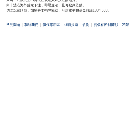
未滿十八歲人士不得投注或進入可投注的地方。
向非法或海外莊家下注，即屬違法，且可被判監禁。
切勿沉迷賭博，如需尋求輔導協助，可致電平和基金熱線1834 633。
常見問題
|
聯絡我們
|
傳媒專用區
|
網頁指南
|
規例
|
提倡有節制博彩
|
私隱