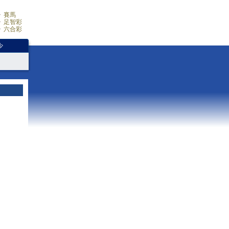
賽馬
足智彩
六合彩
少