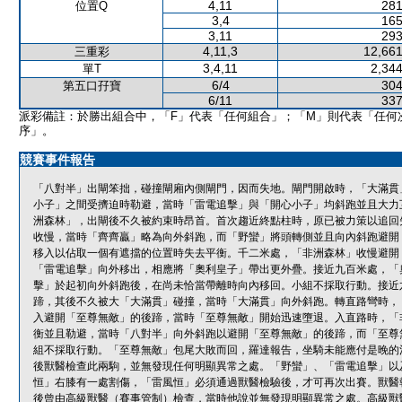
4,11
281
位置Q
3,4
165
3,11
293
4,11,3
12,661
三重彩
3,4,11
2,344
單T
6/4
304
第五口孖寶
6/11
337
派彩備註：於勝出組合中，「F」代表「任何組合」；「M」則代表「任何
序」。
競賽事件報告
「八對半」出閘笨拙，碰撞閘廂內側閘門，因而失地。閘門開啟時，「大滿貫
小子」之間受擠迫時勒避，當時「雷電追擊」與「開心小子」均斜跑並且大力
洲森林」，出閘後不久被約束時昂首。首次趨近終點柱時，原已被力策以追回
收慢，當時「齊齊贏」略為向外斜跑，而「野蠻」將頭轉側並且向內斜跑避開
移入以佔取一個有遮擋的位置時失去平衡。千二米處，「非洲森林」收慢避開
「雷電追擊」向外移出，相應將「奧利皇子」帶出更外疊。接近九百米處，「
擊」於起初向外斜跑後，在尚未恰當帶離時向內移回。小組不採取行動。接近
蹄，其後不久被大「大滿貫」碰撞，當時「大滿貫」向外斜跑。轉直路彎時，
入避開「至尊無敵」的後蹄，當時「至尊無敵」開始迅速墮退。入直路時，「
衡並且勒避，當時「八對半」向外斜跑以避開「至尊無敵」的後蹄，而「至尊
組不採取行動。「至尊無敵」包尾大敗而回，羅達報告，坐騎未能應付是晚的
後獸醫檢查此兩駒，並無發現任何明顯異常之處。「野蠻」、「雷電追擊」以
恒」右膝有一處割傷，「雷風恒」必須通過獸醫檢驗後，才可再次出賽。獸醫
後曾由高級獸醫（賽事管制）檢查，當時他說並無發現明顯異常之處。高級獸