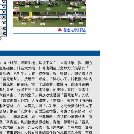
.50
.50
.00
.00
.00
.00
沿途走勢評述
.00
次
」向上跳躍，因而失地，其後不久在「雷電追擊」與「開心
互相碰撞。排在大外檔，打算出閘後以文靜方式策騎的「非
失地的「八對半」，在「齊齊贏」與「野蠻」之間受擠迫時
「雷電追擊」。接近千二米處，「開心小子」於收慢以向內
「雷風恒」的後蹄。當「非洲森林」收慢時，跟隨其後的
奧利皇子」收慢避開「雷電追擊」的後蹄，當時「雷電追
六百米處，「奧利皇子」再次收慢避開「雷電追擊」的後
「雷電追擊」外閃。入直路前，「雷風恒」收慢並且向內移
非洲森林」在「大滿貫」與「八對半」之間受擠迫時失去平
無敵」則在「八對半」前面迅速墮退。考慮了所有情況，小
濕地。「非洲森林」與「至尊無敵」均須接受獸醫檢查，賽
及「齊齊贏」均須接受抽樣檢驗。賽後，獸醫報告「雷風
報告增補〈五月十九日公佈〉表現差劣的「至尊無敵」於賽
醫（賽事管制）今晨在練馬師蘇保羅的馬房再次檢查「至尊