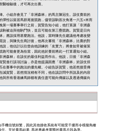
獸醫檢驗後，才可再次出賽。
陣。小組亦會見了「非洲森林」的馬主陳冠生。該仗賽前的
的彈性以留居馬群尾後競跑，儘管該駒首次角逐一六五○米而
晚第一場賽事舉行之前，賀賢告知小組，他打算讓「非洲森
該駒被迫與他駒鬥快，並且可能在第三疊競跑。賀賢是日向
林」應該採用甚麼跑法。他說，當時陳先生建議他考慮改變
賢說，與陳先生商討後，他再次審視「非洲森林」比賽的對
他說，他估計以往曾由他訓練的「友實力」將會如常被催策
競跑可能會更為恰當，因此他於賽前將此一打算通知小組。
非洲森林」在該仗的最佳利益而作出。他說，日後「非洲森
賀賢進行該項討論，亦是他提議因應「非洲森林」於該仗排
匹在賽事中的跑法的優先權。小組告訴賀賢，他若然接受傳
告誡賀賢，若然情況稍有不同，他在該訪問中所說及的內容
他與所有香港練馬師都有責任盡可能向傳媒以及透過傳媒向
內手機信號頻繁，因此其他接收系統有可能受干擾而令模擬鳥瞰
任。至於賽馬結果, 馬迷應參考實際的賽馬片段為準。