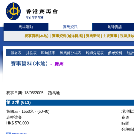
馬場活動
賽馬資訊
足球資訊
賽事資料(本地)
|
賽事資料(越洋轉播)
|
賽馬新聞
|
主要賽事
|
視聽播
報名表
排位表
即時賠率
練馬師分場表
騎師分場表
參考資料
統計
賽事日期: 18/05/2005 跑馬地
第 3 場 (613)
第四班 - 1650米 - (60-40)
場地狀況
赤柱讓賽
賽道 :
HK$ 570,000
時間 :
分段時間