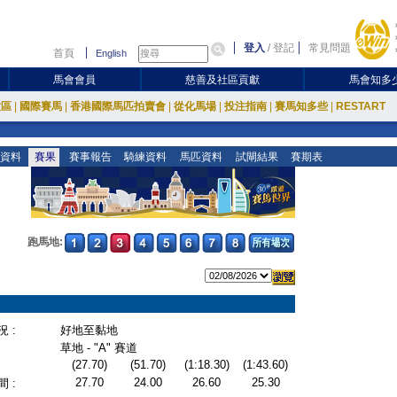
登入
/
登記
常見問題
首頁
English
馬會會員
慈善及社區貢獻
馬會知多
放區
|
國際賽馬
|
香港國際馬匹拍賣會
|
從化馬場
|
投注指南
|
賽馬知多些
|
RESTART
資料
賽果
賽事報告
騎練資料
馬匹資料
試閘結果
賽期表
跑馬地:
 :
好地至黏地
草地 - "A" 賽道
(27.70)
(51.70)
(1:18.30)
(1:43.60)
27.70
24.00
26.60
25.30
 :