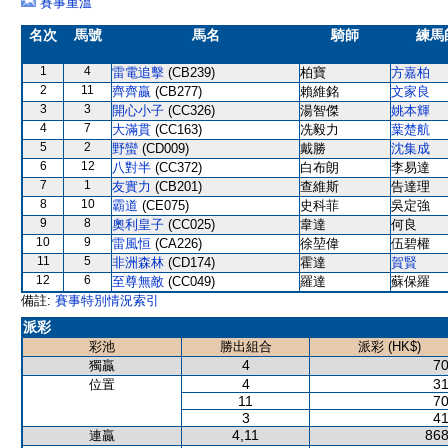
賽事重溫
名次
馬號
馬名
騎師
練馬
1
4
雷電追擊
(CB239)
柏寶
方嘉柏
2
11
齊齊贏
(CB277)
賴維銘
文家良
3
3
開心小子
(CC326)
湯智傑
姚本輝
4
7
大滿貫
(CC163)
冼毅力
葉楚航
5
2
野蠻
(CD009)
戴勝
沈集成
6
12
八對半
(CC372)
白布朗
李易達
7
1
友實力
(CB201)
查維斯
告達理
8
10
霸道
(CE075)
史科菲
吳定強
9
8
奧利皇子
(CC025)
韋達
何良
10
9
雷風恒
(CA226)
徐堃偉
伍碧權
11
5
非洲森林
(CD174)
霍達
賀賢
12
6
至尊無敵
(CC049)
羅達
蘇保羅
備註:
賽事特別情況索引
派彩
彩池
勝出組合
派彩 (HK$)
4
70
獨贏
4
31
位置
11
70
3
41
4,11
868
連贏