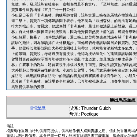
無敵」時，發現該駒右後腳有一處割傷而且不良於行。「至尊無敵」必須通過
競賽事件報告增補〈五月二十一日公佈〉
小組是日召見「非洲森林」的練馬師賀賢，該駒於週三晚在跑馬地赤柱讓賽上
週二早上，賀賢在一項傳媒訪問中表示，他不認為「非洲森林」的跑法有足夠
排大外檔起步。賀賢說，他認為對「非洲森林」最佳的做法是上前競跑。週三
林」自大外檔出閘後留居於後競跑，因為他覺得若然要上前的話，可能會導致
小組解釋，接受了一項傳媒訪問後，週二晚上他曾與陳先生討論有關「非洲森
該駒的跑法，因為該駒排在大外檔起步，而他可否考慮該駒留居於後競跑。賀
手，他覺得若然要該駒自大外檔出閘後上前帶頭，就可能會消耗牠太多氣力。
上前帶頭。賀賢說，考慮過所有情況後，他認為接納陳先生的建議讓該駒留後
賀賢對更改策騎指示而可能導致的任何混亂作出道歉，並且說該項更改是為「
林」在賽事中的跑法，將首要視乎排檔以及對手而定。陳先生證實他的確曾與
大外檔起步而採用留後的跑法。小組告知賀賢，小組同意馬主擁有決定旗下馬
媒訪問，就應該確保在訪問中的說話內容是經過審慎考慮後而作出的。小組又
及其後「非洲森林」在該場賽事的跑法，已可能被視為違反一項賽事規例，而
馬迷提供準確的資訊。
勝出馬匹血統
父系: Thunder Gulch
雷電追擊
母系: Poetique
備註
模擬鳥瞰重溫由特約供應商提供，供馬迷作個人娛樂資訊之用。但由於香港馬場
重溫片段出現偏差。本會已盡一切努力務求有關資料盡可能準確，馬會就此並無責