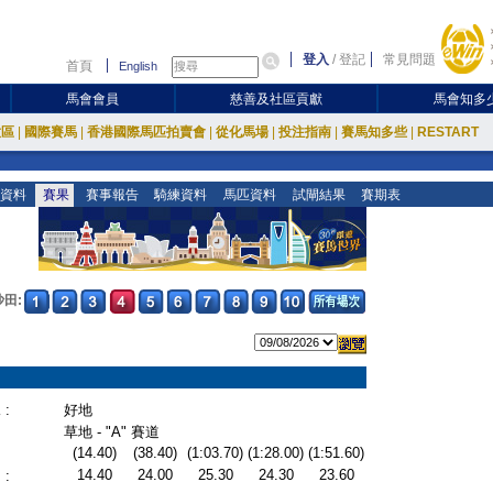
登入
/
登記
常見問題
首頁
English
馬會會員
慈善及社區貢獻
馬會知多
放區
|
國際賽馬
|
香港國際馬匹拍賣會
|
從化馬場
|
投注指南
|
賽馬知多些
|
RESTART
資料
賽果
賽事報告
騎練資料
馬匹資料
試閘結果
賽期表
沙田:
:
好地
草地 - "A" 賽道
(14.40)
(38.40)
(1:03.70)
(1:28.00)
(1:51.60)
14.40
24.00
25.30
24.30
23.60
: