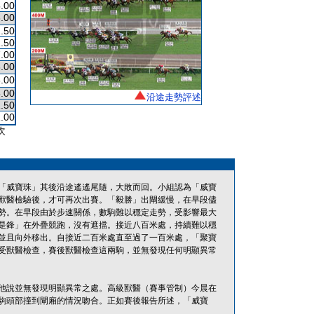
.00
.00
.50
.50
.00
.00
.00
.00
沿途走勢評述
.50
.00
次
「威寶珠」其後沿途遙遙尾隨，大敗而回。小組認為「威寶
獸醫檢驗後，才可再次出賽。「毅勝」出閘緩慢，在早段儘
勢。在早段由於步速關係，數駒難以穩定走勢，受影響最大
是鋒」在外疊競跑，沒有遮擋。接近八百米處，持續難以穩
並且向外移出。自接近二百米處直至過了一百米處，「聚寶
受獸醫檢查，賽後獸醫檢查這兩駒，並無發現任何明顯異常
他說並無發現明顯異常之處。高級獸醫（賽事管制）今晨在
駒頭部撞到閘廂的情況吻合。正如賽後報告所述，「威寶