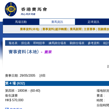
馬場活動
賽馬資訊
足球資訊
賽事資料(本地)
|
賽事資料(越洋轉播)
|
賽馬新聞
|
主要賽事
|
視聽播
報名表
排位表
即時賠率
練馬師分場表
騎師分場表
參考資料
統計
賽事日期: 29/05/2005 沙田
第 4 場 (632)
第四班 - 1800米 - (60-40)
場地狀況 
衞生讓賽
賽道 :
HK$ 570,000
時間 :
分段時間 