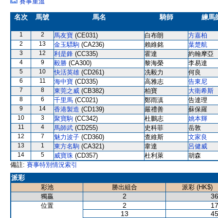
賽事重溫
名次
馬號
馬名
騎師
練馬
1
2
馬友寶
(CE031)
白布朗
方嘉柏
2
13
金玉驃駒
(CA236)
賴維銘
葉楚航
3
12
利是鋒
(CC335)
霍達
約翰摩亞
4
9
毅勝
(CA300)
黎海榮
李易達
5
10
快活英雄
(CD261)
冼毅力
何良
6
11
海中寶
(CD335)
高雅志
告東尼
7
8
東莞之威
(CB382)
柏寶
大衛希斯
8
6
千里馬
(CC021)
鄭雨滇
告達理
9
14
香港製造
(CD139)
嚴禮善
蘇保羅
10
3
聚寶駒
(CC342)
杜鵬志
姚本輝
11
4
馬師武
(CD255)
史科菲
岳敦
12
7
魅力波子
(CD360)
查維斯
文家良
13
1
東方名駒
(CA321)
韋達
呂健威
14
5
威寶珠
(CD357)
杜利萊
胡森
備註:
賽事特別情況索引
派彩
彩池
勝出組合
派彩 (HK$)
2
36
獨贏
2
17
位置
13
45