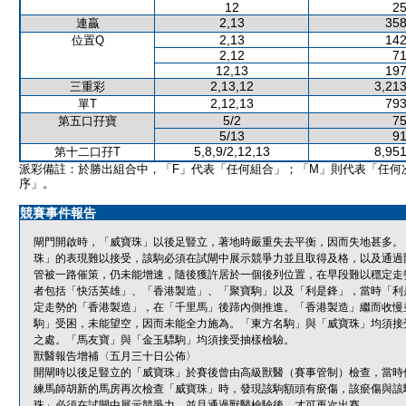
12
25
2,13
358
連贏
2,13
142
位置Q
2,12
71
12,13
197
2,13,12
3,213
三重彩
2,12,13
793
單T
5/2
75
第五口孖寶
5/13
91
5,8,9/2,12,13
8,951
第十二口孖T
派彩備註：於勝出組合中，「F」代表「任何組合」；「M」則代表「任何
序」。
競賽事件報告
閘門開啟時，「威寶珠」以後足豎立，著地時嚴重失去平衡，因而失地甚多。
珠」的表現難以接受，該駒必須在試閘中展示競爭力並且取得及格，以及通過
管被一路催策，仍未能增速，隨後獲許居於一個後列位置，在早段難以穩定走
者包括「快活英雄」、「香港製造」、「聚寶駒」以及「利是鋒」，當時「利
定走勢的「香港製造」，在「千里馬」後蹄內側推進。「香港製造」繼而收慢
駒」受困，未能望空，因而未能全力施為。「東方名駒」與「威寶珠」均須接
之處。「馬友寶」與「金玉驃駒」均須接受抽樣檢驗。
獸醫報告增補〈五月三十日公佈〉
開閘時以後足豎立的「威寶珠」於賽後曾由高級獸醫（賽事管制）檢查，當時
練馬師胡新的馬房再次檢查「威寶珠」時，發現該駒額頭有瘀傷，該瘀傷與該
珠」必須在試閘中展示競爭力，並且通過獸醫檢驗後，才可再次出賽。