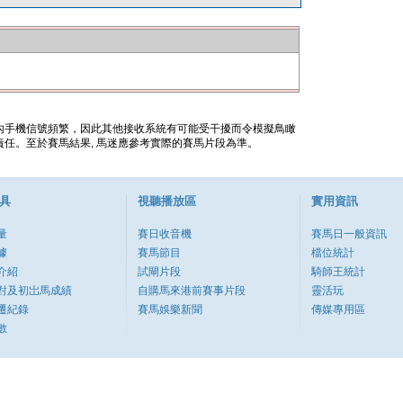
內手機信號頻繁，因此其他接收系統有可能受干擾而令模擬鳥瞰
任。至於賽馬結果, 馬迷應參考實際的賽馬片段為準。
具
視聽播放區
實用資訊
量
賽日收音機
賽馬日一般資訊
據
賽馬節目
檔位統計
介紹
試閘片段
騎師王統計
對及初岀馬成績
自購馬來港前賽事片段
靈活玩
遷紀錄
賽馬娛樂新聞
傳媒專用區
數