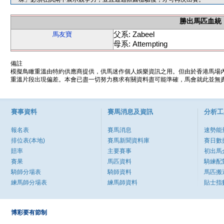
勝出馬匹血統
父系: Zabeel
馬友寶
母系: Attempting
備註
模擬鳥瞰重溫由特約供應商提供，供馬迷作個人娛樂資訊之用。但由於香港馬場
重溫片段出現偏差。本會已盡一切努力務求有關資料盡可能準確，馬會就此並無責
賽事資料
賽馬消息及資訊
分析工
報名表
賽馬消息
速勢能
排位表(本地)
賽馬新聞資料庫
賽日數
賠率
主要賽事
初出馬
賽果
馬匹資料
騎練配
騎師分場表
騎師資料
馬匹搬
練馬師分場表
練馬師資料
貼士指
博彩要有節制