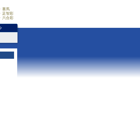
賽馬
足智彩
六合彩
少