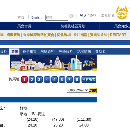
登入
/
登記
常見問題
首頁
English
馬會會員
慈善及社區貢獻
馬會知多
放區
|
國際賽馬
|
香港國際馬匹拍賣會
|
從化馬場
|
投注指南
|
賽馬知多些
|
RESTART
資料
賽果
賽事報告
騎練資料
馬匹資料
試閘結果
賽期表
跑馬地:
 :
好地
草地 - "B" 賽道
(24.10)
(47.30)
(1:11.30)
24.10
23.20
24.00
 :