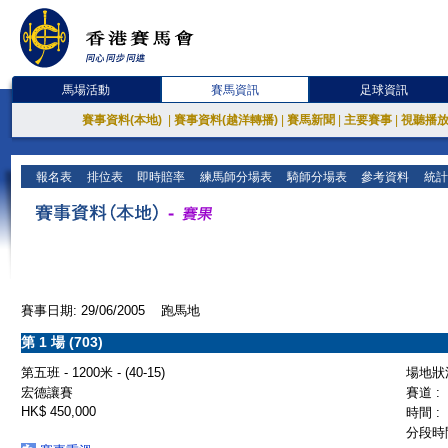
馬場活動
賽馬資訊
足球資訊
賽事資料(本地)
|
賽事資料(越洋轉播)
|
賽馬新聞
|
主要賽事
|
視聽播
報名表
排位表
即時賠率
練馬師分場表
騎師分場表
參考資料
統計
賽事日期: 29/06/2005 跑馬地
第 1 場 (703)
第五班 - 1200米 - (40-15)
場地狀況
宏德讓賽
賽道 :
HK$ 450,000
時間 :
分段時間