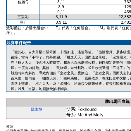
3,11
762
位置Q
3,9
129
9,11
439
3,11,9
22,382
三重彩
3,9,11
2,481
單T
派彩備註：於勝出組合中，「F」代表「任何組合」；「M」則代表「任何
序」。
競賽事件報告
「龍的心」自大外檔出閘笨拙，未能加速，遙遙落後。「盡情發揮」展步緩慢
後蹄，當時「不得了」向外斜跑。「桃之夭夭」因而遙遙落後。「宏彩陽光」
在「桃之夭夭」後面移入時昂首。趨近六百米處彎位時，難以穩定走勢的「嘯
煌」一度向內斜跑。其後，「凱旋煌」向外斜跑，並且收慢避開「不得了」的
競跑時向內斜跑，導致內側的「皇者之風」受擠迫，「皇者之風」因而失去其
百米處，鄭雨滇（「嘯傲天河」）跌掉馬鞭。「風采依然」在末段走勢欠順，
直路上墮退。「桃之夭夭」及「多開心」均須接受獸醫檢查，賽後獸醫檢查這
煌」以及「永福」均須接受抽樣檢驗。
勝出馬匹血統
父系: Foxhound
凱旋煌
母系: Me And Molly
備註