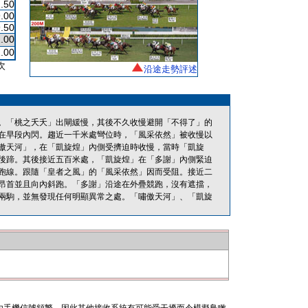
.50
.00
.50
.00
.00
次
沿途走勢評述
。「桃之夭夭」出閘緩慢，其後不久收慢避開「不得了」的
在早段內閃。趨近一千米處彎位時，「風采依然」被收慢以
傲天河」，在「凱旋煌」內側受擠迫時收慢，當時「凱旋
後蹄。其後接近五百米處，「凱旋煌」在「多謝」內側緊迫
跑線。跟隨「皇者之風」的「風采依然」因而受阻。接近二
昂首並且向內斜跑。「多謝」沿途在外疊競跑，沒有遮擋，
兩駒，並無發現任何明顯異常之處。「嘯傲天河」、「凱旋