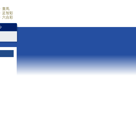
賽馬
足智彩
六合彩
少