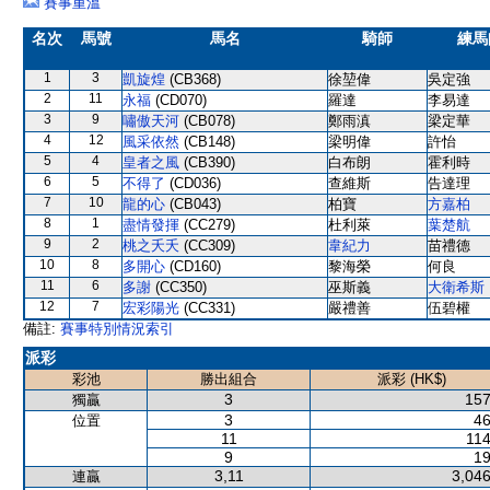
賽事重溫
名次
馬號
馬名
騎師
練馬
1
3
凱旋煌
(CB368)
徐堃偉
吳定強
2
11
永福
(CD070)
羅達
李易達
3
9
嘯傲天河
(CB078)
鄭雨滇
梁定華
4
12
風采依然
(CB148)
梁明偉
許怡
5
4
皇者之風
(CB390)
白布朗
霍利時
6
5
不得了
(CD036)
查維斯
告達理
7
10
龍的心
(CB043)
柏寶
方嘉柏
8
1
盡情發揮
(CC279)
杜利萊
葉楚航
9
2
桃之夭夭
(CC309)
韋紀力
苗禮德
10
8
多開心
(CD160)
黎海榮
何良
11
6
多謝
(CC350)
巫斯義
大衛希斯
12
7
宏彩陽光
(CC331)
嚴禮善
伍碧權
備註:
賽事特別情況索引
派彩
彩池
勝出組合
派彩 (HK$)
3
157
獨贏
3
46
位置
11
114
9
19
3,11
3,046
連贏