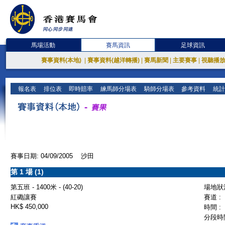
馬場活動
賽馬資訊
足球資訊
賽事資料(本地)
|
賽事資料(越洋轉播)
|
賽馬新聞
|
主要賽事
|
視聽播
報名表
排位表
即時賠率
練馬師分場表
騎師分場表
參考資料
統計
賽事日期: 04/09/2005 沙田
第 1 場 (1)
第五班 - 1400米 - (40-20)
場地狀況
紅磡讓賽
賽道 :
HK$ 450,000
時間 :
分段時間