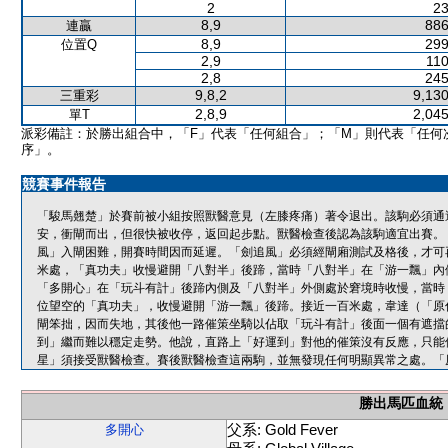
2
23
8,9
886
連贏
8,9
299
位置Q
2,9
110
2,8
245
9,8,2
9,130
三重彩
2,8,9
2,045
單T
派彩備註：於勝出組合中，「F」代表「任何組合」；「M」則代表「任何
序」。
競賽事件報告
「駿馬翹楚」於賽前被小組按照獸醫意見（左膝疼痛）著令退出。該駒必須通
安，衝閘而出，但很快被收停，返回起步點。獸醫檢查後認為該駒適宜出賽。
風」入閘困難，開賽時間因而延遲。「劍追風」必須經閘廂測試及格後，才可
米處，「真功夫」收慢避開「八對半」後蹄，當時「八對半」在「游一飄」內
「多開心」在「玩斗有計」後蹄內側及「八對半」外側處於窘境時收慢，當時
位望空的「真功夫」，收慢避開「游一飄」後蹄。接近一百米處，韋達（「原
閘笨拙，因而失地，其後他一路催策坐騎以佔取「玩斗有計」後面一個有遮擋
到」繼而難以穩定走勢。他說，直路上「好運到」對他的催策沒有反應，只能
星」須接受獸醫檢查。賽後獸醫檢查這兩駒，並無發現任何明顯異常之處。「
勝出馬匹血統
父系: Gold Fever
多開心