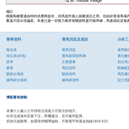
母系: Global Village
備註
模擬鳥瞰重溫由特約供應商提供，供馬迷作個人娛樂資訊之用。但由於香港馬場
重溫片段出現偏差。本會已盡一切努力務求有關資料盡可能準確，馬會就此並無責
賽事資料
賽馬消息及資訊
分析工
報名表
賽馬消息
速勢能
排位表(本地)
賽馬新聞資料庫
賽日數
賠率
主要賽事
初出馬
賽果
馬匹資料
騎練配
騎師分場表
騎師資料
馬匹搬
練馬師分場表
練馬師資料
貼士指
博彩要有節制
未滿十八歲人士不得投注或進入可投注的地方。
向非法或海外莊家下注，即屬違法，且可被判監禁。
切勿沉迷賭博，如需尋求輔導協助，可致電平和基金熱線1834 633。