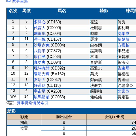
賽事重溫
名次
馬號
馬名
騎師
練馬
1
9
多開心
(CD160)
霍達
何良
2
8
代言人
(CD099)
杜鵬志
霍利時
3
2
劍追風
(CC094)
戴勝
沈集成
4
11
游一飄
(CD167)
羅達
葉楚航
5
7
沙場赤兔
(CE004)
白布朗
方嘉柏
6
4
八對半
(CC372)
巫斯義
李易達
7
5
原住民
(CC284)
韋達
伍碧權
8
3
真功夫
(CE094)
查維斯
黃汝安
9
10
玩斗有計
(CD392)
高雅志
告東尼
10
12
陽明光輝
(BV162)
萬成
苗禮德
11
1
友活力
(CD042)
鄭雨滇
告達理
12
13
好運到
(CE118)
冼毅力
約翰摩亞
13
6
宇宙星
(CA260)
嚴顯強
文家良
WV
14
駿馬翹楚
(CC053)
賴維銘
吳定強
備註:
賽事特別情況索引
派彩
彩池
勝出組合
派彩 (HK$)
9
74
獨贏
9
26
位置
8
56