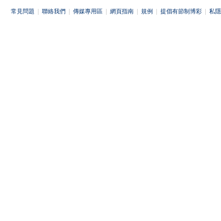
常見問題
|
聯絡我們
|
傳媒專用區
|
網頁指南
|
規例
|
提倡有節制博彩
|
私隱