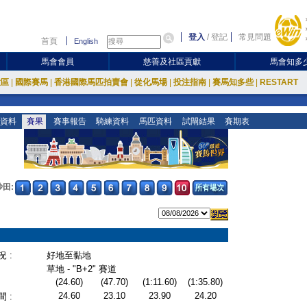
登入
/
登記
常見問題
首頁
English
馬會會員
慈善及社區貢獻
馬會知多
放區
|
國際賽馬
|
香港國際馬匹拍賣會
|
從化馬場
|
投注指南
|
賽馬知多些
|
RESTART
資料
賽果
賽事報告
騎練資料
馬匹資料
試閘結果
賽期表
沙田:
 :
好地至黏地
草地 - "B+2" 賽道
(24.60)
(47.70)
(1:11.60)
(1:35.80)
24.60
23.10
23.90
24.20
 :