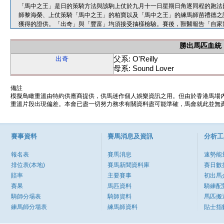
「馬中之王」是日的策騎方法與該駒上仗於九月十一日星期日角逐同程的跑法
師黎海榮、上仗策騎「馬中之王」的柏寶以及「馬中之王」的練馬師苗禮德之
獲得的證供。「出奇」與「豐富」均須接受抽樣檢驗。賽後，獸醫報告「自家
勝出馬匹血統
父系: O'Reilly
出奇
母系: Sound Lover
備註
模擬鳥瞰重溫由特約供應商提供，供馬迷作個人娛樂資訊之用。但由於香港馬場
重溫片段出現偏差。本會已盡一切努力務求有關資料盡可能準確，馬會就此並無責
賽事資料
賽馬消息及資訊
分析工
報名表
賽馬消息
速勢能
排位表(本地)
賽馬新聞資料庫
賽日數
賠率
主要賽事
初出馬
賽果
馬匹資料
騎練配
騎師分場表
騎師資料
馬匹搬
練馬師分場表
練馬師資料
貼士指