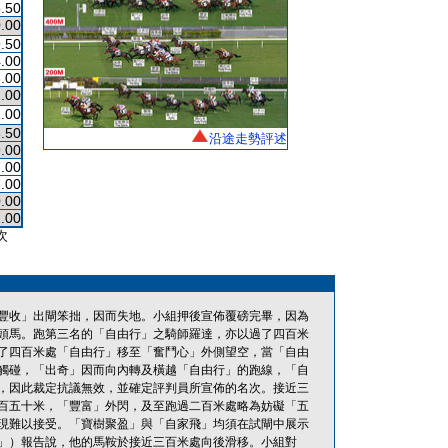
.50
.00
.50
.00
.00
.00
.00
.50
沿途走勢評述
.00
.00
.00
.00
.00
次
豐收」出閘笨拙，因而失地。小組押後宣佈覆磅完畢，因為
頭馬。跑第三名的「自由行」之騎師羅達，亦以過了四百米
了四百米處「自由行」移至「奮鬥心」外側望空，當「自由
觸碰，「出奇」因而向內轉及橫越「自由行」的跑線，「自
，因此裁定抗議無效，並確定評判員所宣佈的名次。接近三
百五十米，「豐富」外閃，及至跑過二百米處略為妨礙「五
現難以接受。「寶樹聚盈」與「自家飛」均須在試閘中展示
」）報告說，他的馬鞍於接近三百米處向後滑移。小組對