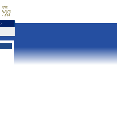
賽馬
足智彩
六合彩
少