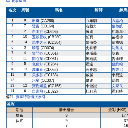
賽事重溫
名次
馬號
馬名
騎師
練馬
1
9
出奇
(CA266)
白布朗
方嘉柏
2
7
豐富
(CD164)
冼毅力
葉楚航
3
2
自由行
(CD296)
羅達
約翰摩亞
4
10
五穀豐收
(CB280)
柏寶
苗禮德
5
14
馬中之王
(CD384)
黎海榮
苗禮德
6
3
驕陽
(CD074)
史科菲
沈集成
7
4
奮鬥心
(CC361)
巫斯義
胡森
8
11
開心菓
(CD061)
鄭雨滇
告達理
9
5
色種好
(CB284)
霍達
蔡約翰
10
13
萬事喜
(CD052)
高雅志
告東尼
11
8
貝多芬
(CC133)
戴勝
李易達
12
1
水星
(CC307)
韋達
岳敦
13
12
寶樹聚盈
(CC158)
余健誠
文家良
14
6
自家飛
(CB322)
杜利萊
霍利時
備註:
賽事特別情況索引
派彩
彩池
勝出組合
派彩 (HK$)
9
177
獨贏
9
37
位置
7
16