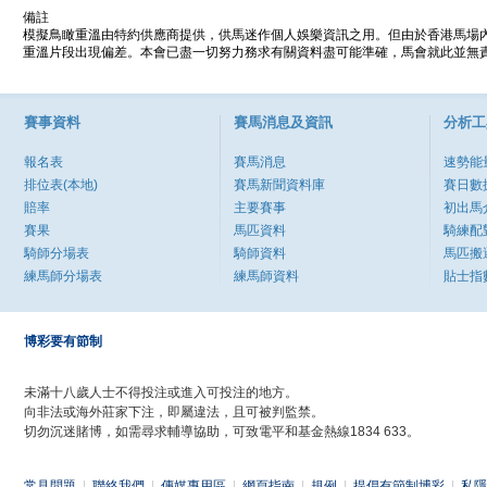
備註
模擬鳥瞰重溫由特約供應商提供，供馬迷作個人娛樂資訊之用。但由於香港馬場
重溫片段出現偏差。本會已盡一切努力務求有關資料盡可能準確，馬會就此並無責
賽事資料
賽馬消息及資訊
分析工
報名表
賽馬消息
速勢能
排位表(本地)
賽馬新聞資料庫
賽日數
賠率
主要賽事
初出馬
賽果
馬匹資料
騎練配
騎師分場表
騎師資料
馬匹搬
練馬師分場表
練馬師資料
貼士指
博彩要有節制
未滿十八歲人士不得投注或進入可投注的地方。
向非法或海外莊家下注，即屬違法，且可被判監禁。
切勿沉迷賭博，如需尋求輔導協助，可致電平和基金熱線1834 633。
常見問題
|
聯絡我們
|
傳媒專用區
|
網頁指南
|
規例
|
提倡有節制博彩
|
私隱