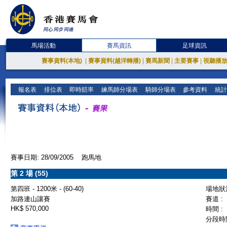
馬場活動
賽馬資訊
足球資訊
賽事資料(本地)
|
賽事資料(越洋轉播)
|
賽馬新聞
|
主要賽事
|
視聽播
報名表
排位表
即時賠率
練馬師分場表
騎師分場表
參考資料
統計
賽事日期: 28/09/2005 跑馬地
第 2 場 (55)
第四班 - 1200米 - (60-40)
場地狀況
加路連山讓賽
賽道 :
HK$ 570,000
時間 :
分段時間