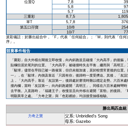
7,8
39
位置Q
5,8
97
5,7
119
8,7,5
1,805
三重彩
5,7,8
376
單T
10/8
254
第五口孖寶
10/7
77
派彩備註：於勝出組合中，「F」代表「任何組合」；「M」則代表「任何
序」。
競賽事件報告
「圍彩」自大外檔出閘後立即收慢，向內斜跑並且碰撞「大內高手」的後軀，
貼欄但居於尾列的位置。「大內高手」被碰撞時失去平衡，繼而與「高明王」
「駿球」儘管在早段已被一路催策，但仍未能加速，居於較慣常更後的位置。
一」，在「駿球」內側及靠近「只因有你」後蹄時一度受擠迫。其後，「友誼
上，「大內高手」靠近「友誼第一」後蹄處於窘境時難以穩定走勢。六百米處
撞內欄，當時「友誼第一」向內斜跑避開「高明王」。同樣在六百米處轉彎時
去平衡。入直路時，「福建王子」收慢並且向外移出避開「富勁」的後蹄。「
明顯異常之處。「力奇之寶」與「色彩繽紛」均須接受抽樣檢驗。
勝出馬匹血統
父系: Unbridled's Song
力奇之寶
母系: Gazebo