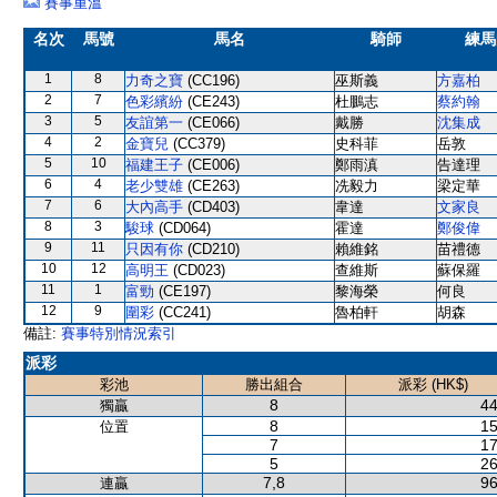
賽事重溫
名次
馬號
馬名
騎師
練馬
1
8
力奇之寶
(CC196)
巫斯義
方嘉柏
2
7
色彩繽紛
(CE243)
杜鵬志
蔡約翰
3
5
友誼第一
(CE066)
戴勝
沈集成
4
2
金寶兒
(CC379)
史科菲
岳敦
5
10
福建王子
(CE006)
鄭雨滇
告達理
6
4
老少雙雄
(CE263)
冼毅力
梁定華
7
6
大內高手
(CD403)
韋達
文家良
8
3
駿球
(CD064)
霍達
鄭俊偉
9
11
只因有你
(CD210)
賴維銘
苗禮德
10
12
高明王
(CD023)
查維斯
蘇保羅
11
1
富勁
(CE197)
黎海榮
何良
12
9
圍彩
(CC241)
魯柏軒
胡森
備註:
賽事特別情況索引
派彩
彩池
勝出組合
派彩 (HK$)
8
44
獨贏
8
15
位置
7
17
5
26
7,8
96
連贏