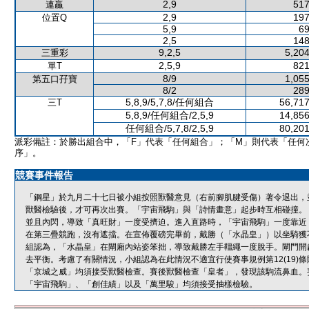
2,9
517
連贏
2,9
197
位置Q
5,9
69
2,5
148
9,2,5
5,204
三重彩
2,5,9
821
單T
8/9
1,055
第五口孖寶
8/2
289
5,8,9/5,7,8/任何組合
56,717
三T
5,8,9/任何組合/2,5,9
14,856
任何組合/5,7,8/2,5,9
80,201
派彩備註：於勝出組合中，「F」代表「任何組合」；「M」則代表「任何
序」。
競賽事件報告
「鋼星」於九月二十七日被小組按照獸醫意見（右前腳肌腱受傷）著令退出，
獸醫檢驗後，才可再次出賽。「宇宙飛駒」與「詩情畫意」起步時互相碰撞。
並且內閃，導致「真旺財」一度受擠迫。進入直路時，「宇宙飛駒」一度靠近
在第三疊競跑，沒有遮擋。在宣佈覆磅完畢前，戴勝（「水晶皇」）以坐騎獲
組認為，「水晶皇」在閘廂內站姿笨拙，導致戴勝左手韁繩一度脫手。閘門開
去平衡。考慮了有關情況，小組認為在此情況不適宜行使賽事規例第12(19
「京城之威」均須接受獸醫檢查。賽後獸醫檢查「皇者」，發現該駒流鼻血。
「宇宙飛駒」、「創佳績」以及「萬里駿」均須接受抽樣檢驗。