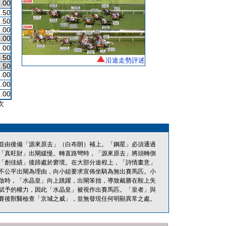
.00
.50
.50
.00
.00
.00
.50
沿途走勢評述
.50
.00
.00
.00
次
並由後備「源來原去」（白布朗）補上。「鋼星」必須通過
「真旺財」出閘緩慢。轉直路彎時，「源來原去」將頭轉側
「創佳績」後蹄處於窘境。在大部分途程上，「詩情畫意」
不公平出閘為理由，向小組要求宣佈坐騎為無出賽馬匹。小
啟時，「水晶皇」向上跳躍，出閘笨拙，導致戴勝在鞍上失
)條賦予的權力，因此「水晶皇」被視作出賽馬匹。「皇者」與
賽後獸醫檢查「京城之威」，並無發現任何明顯異常之處。