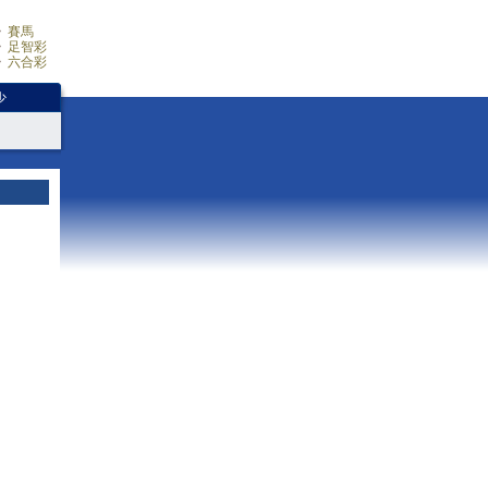
賽馬
足智彩
六合彩
少