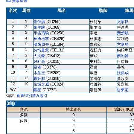
賽事重溫
名次
馬號
馬名
騎師
練馬
1
9
創佳績
(CD250)
杜利萊
文家良
2
2
萬里駿
(CC369)
鄭雨滇
告達理
3
5
宇宙飛駒
(CC250)
韋達
葉楚航
4
4
神勇福將
(CB426)
杜鵬志
霍利時
5
11
源來原去
(CE184)
白布朗
方嘉柏
6
1
詩情畫意
(CE131)
冼毅力
約翰摩亞
7
3
大文豪
(CB413)
萬成
蔡約翰
8
6
好利高
(CC015)
史科菲
伍碧權
9
8
皇者
(CB378)
霍達
岳敦
10
7
水晶皇
(CE209)
戴勝
沈集成
11
12
真旺財
(CB318)
黎海榮
黃汝安
12
10
京城之威
(CC024)
賴維銘
吳定強
WV
鋼星
(CD272)
湯智傑
告東尼
備註:
賽事特別情況索引
派彩
彩池
勝出組合
派彩 (HK$)
9
83
獨贏
9
27
位置
2
41
5
17