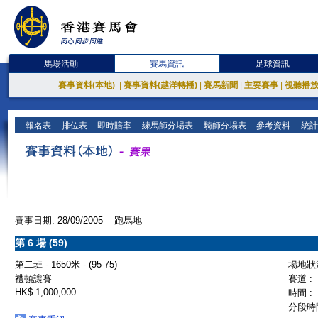
馬場活動
賽馬資訊
足球資訊
賽事資料(本地)
|
賽事資料(越洋轉播)
|
賽馬新聞
|
主要賽事
|
視聽播
報名表
排位表
即時賠率
練馬師分場表
騎師分場表
參考資料
統計
賽事日期: 28/09/2005 跑馬地
第 6 場 (59)
第二班 - 1650米 - (95-75)
場地狀況
禮頓讓賽
賽道 :
HK$ 1,000,000
時間 :
分段時間