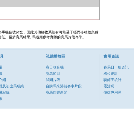
內手機信號頻繁，因此其他接收系統有可能受干擾而令模擬鳥瞰
任。至於賽馬結果, 馬迷應參考實際的賽馬片段為準。
具
視聽播放區
實用資訊
量
賽日收音機
賽馬日一般資訊
據
賽馬節目
檔位統計
介紹
試閘片段
騎師王統計
對及初岀馬成績
自購馬來港前賽事片段
靈活玩
遷紀錄
賽馬娛樂新聞
傳媒專用區
數