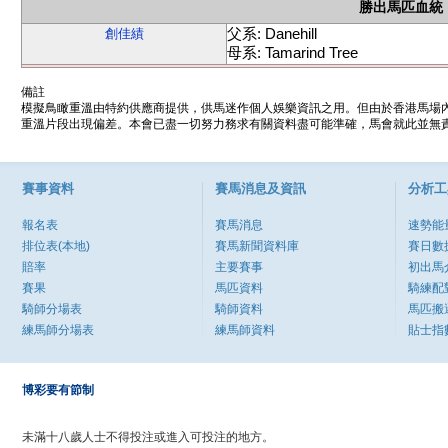
勝出馬匹血統
父系: Danehill
創佳績
母系: Tamarind Tree
備註
模擬鳥瞰重溫由特約供應商提供，供馬迷作個人娛樂資訊之用。但由於香港馬場
重溫片段出現偏差。本會已盡一切努力務求有關資料盡可能準確，馬會就此並無責
賽事資料
賽馬消息及資訊
分析工
報名表
賽馬消息
速勢能
排位表(本地)
賽馬新聞資料庫
賽日數
賠率
主要賽事
初出馬
賽果
馬匹資料
騎練配
騎師分場表
騎師資料
馬匹搬
練馬師分場表
練馬師資料
貼士指
博彩要有節制
未滿十八歲人士不得投注或進入可投注的地方。