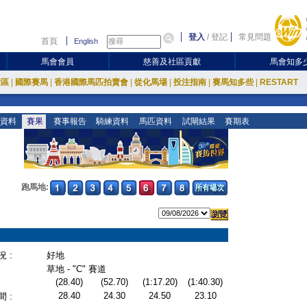
登入
/
登記
常見問題
首頁
English
馬會會員
慈善及社區貢獻
馬會知多
放區
|
國際賽馬
|
香港國際馬匹拍賣會
|
從化馬場
|
投注指南
|
賽馬知多些
|
RESTART
資料
賽果
賽事報告
騎練資料
馬匹資料
試閘結果
賽期表
跑馬地:
 :
好地
草地 - "C" 賽道
(28.40)
(52.70)
(1:17.20)
(1:40.30)
28.40
24.30
24.50
23.10
 :