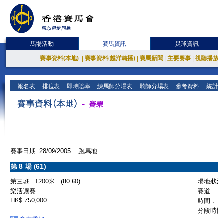
馬場活動
賽馬資訊
足球資訊
賽事資料(本地)
|
賽事資料(越洋轉播)
|
賽馬新聞
|
主要賽事
|
視聽播
報名表
排位表
即時賠率
練馬師分場表
騎師分場表
參考資料
統計
賽事日期: 28/09/2005 跑馬地
第 8 場 (61)
第三班 - 1200米 - (80-60)
場地狀況
樂活讓賽
賽道 :
HK$ 750,000
時間 :
分段時間