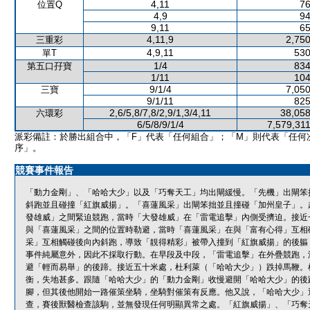
4,11
76
位置Q
4,9
94
9,11
65
4,11,9
2,750
三重彩
4,9,11
530
單T
1/4
834
第五口孖寶
1/11
104
9/1/4
7,050
三寶
9/1/11
825
2,6/5,8/7,8/2,9/1,3/4,11
38,058
六環彩
6/5/8/9/1/4
7,579,31
派彩備註：於勝出組合中，「F」代表「任何組合」；「M」則代表「任何
序」。
競賽事件報告
「動力金剛」、「哈哈大少」以及「巧奪天工」均出閘緩慢。「先機」出閘笨
斜跑並且碰撞「紅旗威揚」。「喜蓮風采」出閘笨拙並且撞碰「加州皇子」。
發雄威」之間緊迫競跑，當時「大發雄威」在「雷電追擊」內側受擠迫。接近
與「喜蓮風采」之間的位置時勒避，當時「喜蓮風采」在與「富有心得」互相
采」互相觸碰後向內斜跑，導致「靚得精彩」被帶入撞到「紅旗威揚」的後軀
事件純屬意外，因此不採取行動。在早段及中段，「雷電追擊」在外疊競跑，
避「輕而易舉」的後蹄。接近五十米處，杜利萊（「哈哈大少」）跌掉馬鞭。
衡，失地甚多。跟隨「哈哈大少」的「動力金剛」收慢避開「哈哈大少」的後
腳，但其後他開始一路催策坐騎，坐騎對催策有反應。他又說，「哈哈大少」
查，賽後獸醫檢查該駒，並無發現任何明顯異常之處。「紅旗威揚」、「巧奪