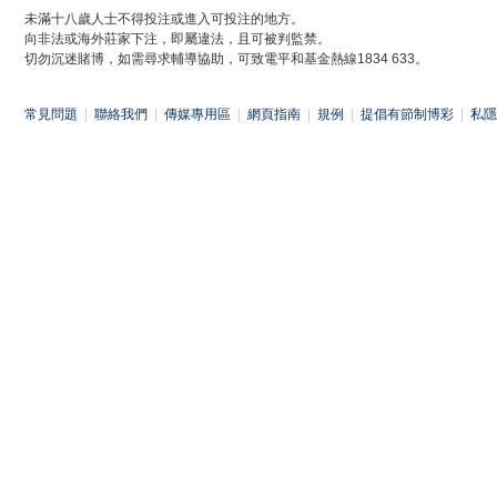
未滿十八歲人士不得投注或進入可投注的地方。
向非法或海外莊家下注，即屬違法，且可被判監禁。
切勿沉迷賭博，如需尋求輔導協助，可致電平和基金熱線1834 633。
常見問題
|
聯絡我們
|
傳媒專用區
|
網頁指南
|
規例
|
提倡有節制博彩
|
私隱