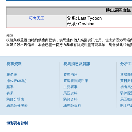
勝出馬匹血統
父系: Last Tycoon
巧奪天工
母系: Orwhina
備註
模擬鳥瞰重溫由特約供應商提供，供馬迷作個人娛樂資訊之用。但由於香港馬場
重溫片段出現偏差。本會已盡一切努力務求有關資料盡可能準確，馬會就此並無責
賽事資料
賽馬消息及資訊
分析工
報名表
賽馬消息
速勢能
排位表(本地)
賽馬新聞資料庫
賽日數
賠率
主要賽事
初出馬
賽果
馬匹資料
騎練配
騎師分場表
騎師資料
馬匹搬
練馬師分場表
練馬師資料
貼士指
博彩要有節制