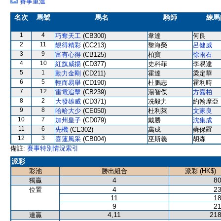
賽事重溫
名次
馬號
馬名
騎師
練馬
1
4
巧奪天工
(CB300)
韋達
何良
2
11
靚得精彩
(CC213)
黎海榮
呂健威
3
9
富有心得
(CB125)
柏寶
徐雨石
4
10
紅旗威揚
(CD377)
史科菲
李易達
5
1
動力金剛
(CD211)
霍達
梁定華
6
5
輕而易舉
(CD190)
杜鵬志
霍利時
7
12
雷電追擊
(CB239)
湯智傑
方嘉柏
8
2
大發雄威
(CD371)
冼毅力
約翰摩亞
9
8
哈哈大少
(CE050)
杜利萊
文家良
10
7
加州皇子
(CD079)
戴勝
沈集成
11
6
先機
(CE302)
萬成
蘇保羅
12
3
喜蓮風采
(CB004)
巫斯義
胡森
備註:
賽事特別情況索引
派彩
彩池
勝出組合
派彩 (HK$)
4
80
獨贏
4
23
位置
11
18
9
21
4,11
218
連贏