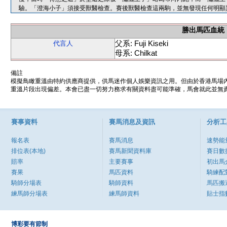
驗。「澄海小子」須接受獸醫檢查。賽後獸醫檢查這兩駒，並無發現任何明顯
勝出馬匹血統
父系: Fuji Kiseki
代言人
母系: Chilkat
備註
模擬鳥瞰重溫由特約供應商提供，供馬迷作個人娛樂資訊之用。但由於香港馬場
重溫片段出現偏差。本會已盡一切努力務求有關資料盡可能準確，馬會就此並無責
賽事資料
賽馬消息及資訊
分析工
報名表
賽馬消息
速勢能
排位表(本地)
賽馬新聞資料庫
賽日數
賠率
主要賽事
初出馬
賽果
馬匹資料
騎練配
騎師分場表
騎師資料
馬匹搬
練馬師分場表
練馬師資料
貼士指
博彩要有節制