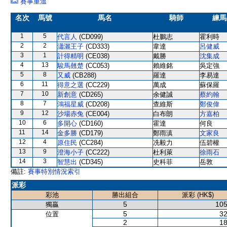
賽事重溫
名次
馬號
馬名
騎師
練馬
1
5
代言人
(CD099)
杜鵬志
霍利時
2
2
瀟灑王子
(CD333)
韋達
呂健威
3
1
計得精明
(CE038)
戴勝
沈集成
4
13
駿馬翹楚
(CC053)
賴維銘
吳定強
5
8
又威
(CB288)
羅達
李易達
6
11
得意之選
(CC229)
萬成
蘇保羅
7
10
新創意
(CD265)
余健誠
蔡約翰
8
7
鴻福星威
(CD208)
查維斯
鄭俊偉
9
12
沙場赤兔
(CE004)
白布朗
方嘉柏
10
6
多開心
(CD160)
霍達
何良
11
14
金多勝
(CD179)
鄭雨滇
文家良
12
4
原住民
(CC284)
冼毅力
伍碧權
13
9
澄海小子
(CC222)
杜利萊
徐雨石
14
3
智慧出
(CD345)
史科菲
岳敦
備註:
賽事特別情況索引
派彩
彩池
勝出組合
派彩 (HK$)
5
105
獨贏
5
32
位置
2
18