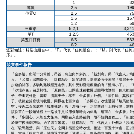
1
32
2,5
199
連贏
2,5
75
位置Q
1,5
157
1,2
59
5,2,1
3,341
三重彩
1,2,5
453
單T
6/5
533
第五口孖寶
6/2
46
派彩備註：於勝出組合中，「F」代表「任何組合」；「M」則代表「任何
序」。
競賽事件報告
「金多勝」出閘十分笨拙，昂首，急促向外斜跑，「新創意」與「代言人」均
入。「又威」出閘緩慢。「計得精明」出閘緩慢，隨即於收慢避開「瀟灑王子
步速的關係，多駒均難以穩定走勢，其中受影響最嚴重的有「澄海小子」、「
「沙場赤兔」留居於後。「原住民」出閘迅速後收慢以圖尋找遮擋，但未能做
子」帶出更外疊，當時「瀟灑王子」移至「金多勝」外側。「原住民」其後在
子」後蹄處於窘境時收慢。同樣在七百米處，「多開心」收慢避開「駿馬翹楚
空，接近二百米處在「駿馬翹楚」與「澄海小子」之間無路可上時收慢，當時
該位置在一段短途程上一路被手足並用催策時向內斜跑，繼而在「金多勝」外
件，「多開心」未能全力施為。同樣在入直路後的一段不短的途程上，「新創
於望空後衝刺強勁。過了四百米處，「計得精明」在「代言人」外側及「沙場
在「駿馬翹楚」與「原住民」之間未能望空時收慢。接近一百五十米處，正以
慢，當時「得意之選」於墮退之際被「瀟灑王子」略為帶向內跑，而「瀟灑王