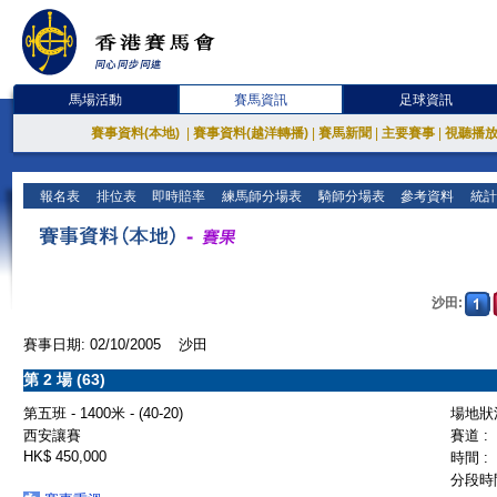
馬場活動
賽馬資訊
足球資訊
賽事資料(本地)
|
賽事資料(越洋轉播)
|
賽馬新聞
|
主要賽事
|
視聽播
報名表
排位表
即時賠率
練馬師分場表
騎師分場表
參考資料
統計
沙田:
賽事日期: 02/10/2005 沙田
第 2 場 (63)
第五班 - 1400米 - (40-20)
場地狀況
西安讓賽
賽道 :
HK$ 450,000
時間 :
分段時間