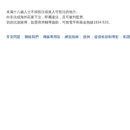
未滿十八歲人士不得投注或進入可投注的地方。
向非法或海外莊家下注，即屬違法，且可被判監禁。
切勿沉迷賭博，如需尋求輔導協助，可致電平和基金熱線1834 633。
常見問題
|
聯絡我們
|
傳媒專用區
|
網頁指南
|
規例
|
提倡有節制博彩
|
私隱