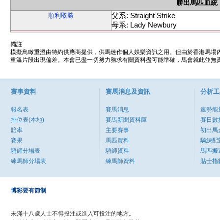
勝出馬匹血統
父系: Straight Strike
順利取勝
母系: Lady Newbury
備註
模擬鳥瞰重溫由特約供應商提供，供馬迷作個人娛樂資訊之用。但由於香港馬場
重溫片段出現偏差。本會已盡一切努力務求有關資料盡可能準確，馬會就此並無責
賽事資料
賽馬消息及資訊
分析工
報名表
賽馬消息
速勢能
排位表(本地)
賽馬新聞資料庫
賽日數
賠率
主要賽事
初出馬
賽果
馬匹資料
騎練配
騎師分場表
騎師資料
馬匹搬
練馬師分場表
練馬師資料
貼士指
博彩要有節制
未滿十八歲人士不得投注或進入可投注的地方。