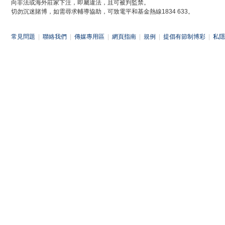
向非法或海外莊家下注，即屬違法，且可被判監禁。
切勿沉迷賭博，如需尋求輔導協助，可致電平和基金熱線1834 633。
常見問題
|
聯絡我們
|
傳媒專用區
|
網頁指南
|
規例
|
提倡有節制博彩
|
私隱