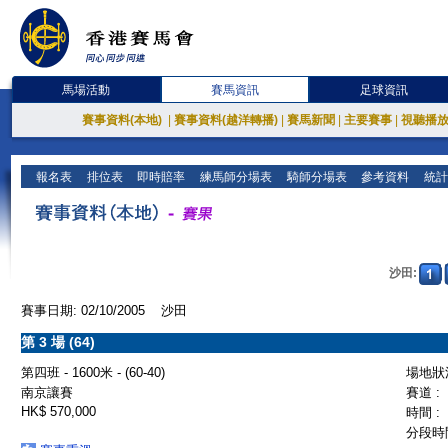
馬場活動
賽馬資訊
足球資訊
賽事資料(本地)
|
賽事資料(越洋轉播)
|
賽馬新聞
|
主要賽事
|
視聽播
報名表
排位表
即時賠率
練馬師分場表
騎師分場表
參考資料
統計
沙田:
賽事日期: 02/10/2005 沙田
第 3 場 (64)
第四班 - 1600米 - (60-40)
場地狀況
南京讓賽
賽道 :
HK$ 570,000
時間 :
分段時間