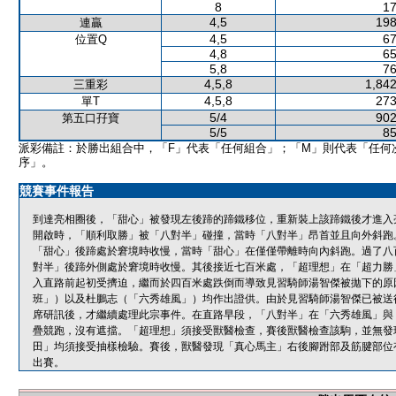
8
17
4,5
198
連贏
4,5
67
位置Q
4,8
65
5,8
76
4,5,8
1,842
三重彩
4,5,8
273
單T
5/4
902
第五口孖寶
5/5
85
派彩備註：於勝出組合中，「F」代表「任何組合」；「M」則代表「任何
序」。
競賽事件報告
到達亮相圈後，「甜心」被發現左後蹄的蹄鐵移位，重新裝上該蹄鐵後才進入
開啟時，「順利取勝」被「八對半」碰撞，當時「八對半」昂首並且向外斜跑
「甜心」後蹄處於窘境時收慢，當時「甜心」在僅僅帶離時向內斜跑。過了八
對半」後蹄外側處於窘境時收慢。其後接近七百米處，「超理想」在「超力勝
入直路前起初受擠迫，繼而於四百米處跌倒而導致見習騎師湯智傑被拋下的原
班」）以及杜鵬志（「六秀雄風」）均作出證供。由於見習騎師湯智傑已被送
席研訊後，才繼續處理此宗事件。在直路早段，「八對半」在「六秀雄風」與
疊競跑，沒有遮擋。「超理想」須接受獸醫檢查，賽後獸醫檢查該駒，並無發
田」均須接受抽樣檢驗。賽後，獸醫發現「真心馬主」右後腳跗部及筋腱部位
出賽。