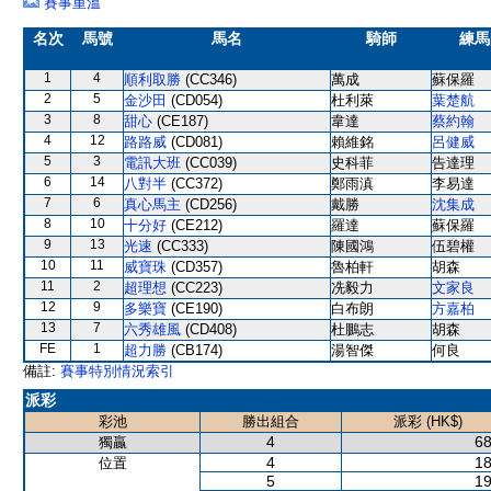
賽事重溫
名次
馬號
馬名
騎師
練馬
1
4
順利取勝
(CC346)
萬成
蘇保羅
2
5
金沙田
(CD054)
杜利萊
葉楚航
3
8
甜心
(CE187)
韋達
蔡約翰
4
12
路路威
(CD081)
賴維銘
呂健威
5
3
電訊大班
(CC039)
史科菲
告達理
6
14
八對半
(CC372)
鄭雨滇
李易達
7
6
真心馬主
(CD256)
戴勝
沈集成
8
10
十分好
(CE212)
羅達
蘇保羅
9
13
光速
(CC333)
陳國鴻
伍碧權
10
11
威寶珠
(CD357)
魯柏軒
胡森
11
2
超理想
(CC223)
冼毅力
文家良
12
9
多樂寶
(CE190)
白布朗
方嘉柏
13
7
六秀雄風
(CD408)
杜鵬志
胡森
FE
1
超力勝
(CB174)
湯智傑
何良
備註:
賽事特別情況索引
派彩
彩池
勝出組合
派彩 (HK$)
4
68
獨贏
4
18
位置
5
19