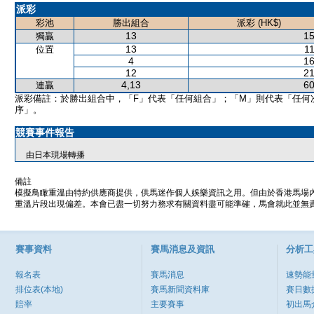
派彩
彩池
勝出組合
派彩 (HK$)
13
15
獨贏
13
11
位置
4
16
12
21
4,13
60
連贏
派彩備註：於勝出組合中，「F」代表「任何組合」；「M」則代表「任何
序」。
競賽事件報告
由日本現場轉播
備註
模擬鳥瞰重溫由特約供應商提供，供馬迷作個人娛樂資訊之用。但由於香港馬場
重溫片段出現偏差。本會已盡一切努力務求有關資料盡可能準確，馬會就此並無責
賽事資料
賽馬消息及資訊
分析工
報名表
賽馬消息
速勢能
排位表(本地)
賽馬新聞資料庫
賽日數
賠率
主要賽事
初出馬