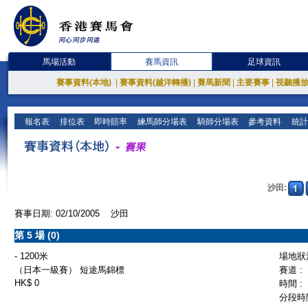
馬場活動
賽馬資訊
足球資訊
賽事資料(本地)
|
賽事資料(越洋轉播)
|
賽馬新聞
|
主要賽事
|
視聽播
報名表
排位表
即時賠率
練馬師分場表
騎師分場表
參考資料
統計
沙田:
賽事日期: 02/10/2005 沙田
第 5 場 (0)
- 1200米
場地狀況
（日本一級賽） 短途馬錦標
賽道 :
HK$ 0
時間 :
分段時間