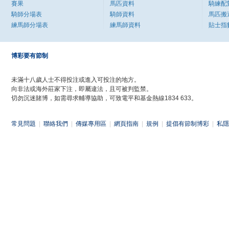
賽果
馬匹資料
騎練配
騎師分場表
騎師資料
馬匹搬
練馬師分場表
練馬師資料
貼士指
博彩要有節制
未滿十八歲人士不得投注或進入可投注的地方。
向非法或海外莊家下注，即屬違法，且可被判監禁。
切勿沉迷賭博，如需尋求輔導協助，可致電平和基金熱線1834 633。
常見問題
|
聯絡我們
|
傳媒專用區
|
網頁指南
|
規例
|
提倡有節制博彩
|
私隱