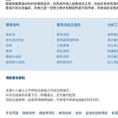
模擬鳥瞰重溫由特約供應商提供，供馬迷作個人娛樂資訊之用。但由於香港馬場
重溫片段出現偏差。本會已盡一切努力務求有關資料盡可能準確，馬會就此並無責
賽事資料
賽馬消息及資訊
分析工
報名表
賽馬消息
速勢能
排位表(本地)
賽馬新聞資料庫
賽日數
賠率
主要賽事
初出馬
賽果
馬匹資料
騎練配
騎師分場表
騎師資料
馬匹搬
練馬師分場表
練馬師資料
貼士指
博彩要有節制
未滿十八歲人士不得投注或進入可投注的地方。
向非法或海外莊家下注，即屬違法，且可被判監禁。
切勿沉迷賭博，如需尋求輔導協助，可致電平和基金熱線1834 633。
常見問題
|
聯絡我們
|
傳媒專用區
|
網頁指南
|
規例
|
提倡有節制博彩
|
私隱