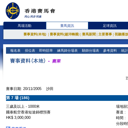
馬場活動
賽馬資訊
足球資訊
賽事資料(本地)
|
賽事資料(越洋轉播)
|
賽馬新聞
|
主要賽事
|
視聽播
報名表
排位表
即時賠率
練馬師分場表
騎師分場表
參考資料
統計
賽事日期: 20/11/2005 沙田
第 7 場 (186)
三歲及以上 - 1000米
場地狀況
國泰航空香港短途錦標預賽
賽道 :
HK$ 3,000,000
時間 :
分段時間