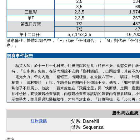
2,5
134
3,5
69
2,3,5
1,974
三重彩
2,3,5
267
單T
7/2
487
第五口孖寶
7/3
47
5,7,14/2,3,5
16,700
第十二口孖T
派彩備註：於勝出組合中，「F」代表「任何組合」；「M」則代表「任何
序」。
競賽事件報告
「精英大師」於十一月十七日被小組按照獸醫意見（精神不振、食慾欠佳）著
時，「步步勇」失蹄。在閘內煩躁不安的「鄉村樂韻」，出閘緩慢，其後不久
「電光火力」帶向內跑。「精蝦王」出閘緩慢。在最後六百米，「騏綵」外閃
柏寶（「鄉村樂韻」）說，坐騎是日在閘內十分煩躁不安。他說，「鄉村樂韻
駒似乎不願展步。他說，一百米處他在「飛躍之星」與「快而勁」之間一度受
抽樣檢驗，賽後獸醫檢查該駒，內窺鏡檢查顯示該駒的氣管內有很多膿痰。小
示競爭力，並且通過獸醫檢驗後，才可再次出賽。「紅旗飛揚」及「步步勇」
勝出馬匹血統
父系: Danehill
紅旗飛揚
母系: Sequenza
備註