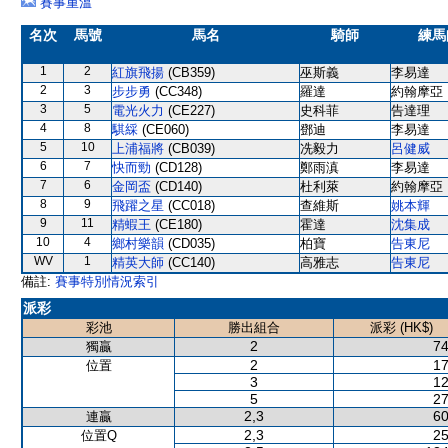
賽事重溫
名次
馬號
馬名
騎師
練馬
1
2
紅旗飛揚
(CB359)
巫斯義
李易達
2
3
步步勇
(CC348)
羅達
約翰摩亞
3
5
電光火力
(CE227)
史科菲
告達理
4
8
騏綵
(CE060)
鄧迪
李易達
5
10
上浦福將
(CB039)
冼毅力
呂健威
6
7
快而勁
(CD128)
鄭雨滇
李易達
7
6
金岡盃
(CD140)
杜利萊
約翰摩亞
8
9
飛躍之星
(CC018)
查維斯
姚本輝
9
11
精蝦王
(CE180)
霍達
沈集成
10
4
鄉村樂韻
(CD035)
柏寶
告東尼
WV
1
精英大師
(CC140)
高雅志
告東尼
備註:
賽事特別情況索引
派彩
彩池
勝出組合
派彩 (HK$)
2
74
獨贏
2
17
位置
3
12
5
27
2,3
60
連贏
2,3
25
位置Q