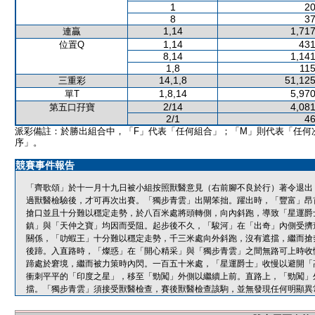
1
20
8
37
1,14
1,717
連贏
1,14
431
位置Q
8,14
1,141
1,8
115
14,1,8
51,125
三重彩
1,8,14
5,970
單T
2/14
4,081
第五口孖寶
2/1
46
派彩備註：於勝出組合中，「F」代表「任何組合」；「M」則代表「任何
序」。
競賽事件報告
「齊歌頌」於十一月十九日被小組按照獸醫意見（右前腳不良於行）著令退出
過獸醫檢驗後，才可再次出賽。「獨步青雲」出閘笨拙。躍出時，「豐富」昂
搶口並且十分難以穩定走勢，於八百米處將頭轉側，向內斜跑，導致「星運爵
鎮」與「天仲之寶」均因而受阻。起步後不久，「駿河」在「出奇」內側受擠
關係，「叻蝦王」十分難以穩定走勢，千三米處向外斜跑，沒有遮擋，繼而搶
後蹄。入直路時，「燦惑」在「開心精采」與「獨步青雲」之間無路可上時收
蹄處於窘境，繼而被力策時內閃。一百五十米處，「星運爵士」收慢以避開「
衝刺平平的「印度之星」，移至「勁闖」外側以繼續上前。直路上，「勁闖」
擋。「獨步青雲」須接受獸醫檢查，賽後獸醫檢查該駒，並無發現任何明顯異