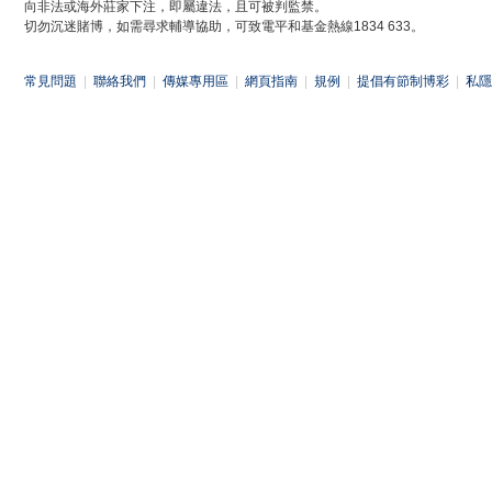
向非法或海外莊家下注，即屬違法，且可被判監禁。
切勿沉迷賭博，如需尋求輔導協助，可致電平和基金熱線1834 633。
常見問題
|
聯絡我們
|
傳媒專用區
|
網頁指南
|
規例
|
提倡有節制博彩
|
私隱