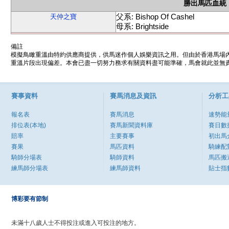
勝出馬匹血統
父系: Bishop Of Cashel
天仲之寶
母系: Brightside
備註
模擬鳥瞰重溫由特約供應商提供，供馬迷作個人娛樂資訊之用。但由於香港馬場
重溫片段出現偏差。本會已盡一切努力務求有關資料盡可能準確，馬會就此並無責
賽事資料
賽馬消息及資訊
分析工
報名表
賽馬消息
速勢能
排位表(本地)
賽馬新聞資料庫
賽日數
賠率
主要賽事
初出馬
賽果
馬匹資料
騎練配
騎師分場表
騎師資料
馬匹搬
練馬師分場表
練馬師資料
貼士指
博彩要有節制
未滿十八歲人士不得投注或進入可投注的地方。