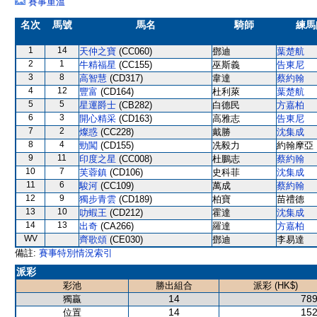
賽事重溫
名次
馬號
馬名
騎師
練馬
1
14
天仲之寶
(CC060)
鄧迪
葉楚航
2
1
牛精福星
(CC155)
巫斯義
告東尼
3
8
高智慧
(CD317)
韋達
蔡約翰
4
12
豐富
(CD164)
杜利萊
葉楚航
5
5
星運爵士
(CB282)
白德民
方嘉柏
6
3
開心精采
(CD163)
高雅志
告東尼
7
2
燦惑
(CC228)
戴勝
沈集成
8
4
勁闖
(CD155)
冼毅力
約翰摩亞
9
11
印度之星
(CC008)
杜鵬志
蔡約翰
10
7
芙蓉鎮
(CD106)
史科菲
沈集成
11
6
駿河
(CC109)
萬成
蔡約翰
12
9
獨步青雲
(CD189)
柏寶
苗禮德
13
10
叻蝦王
(CD212)
霍達
沈集成
14
13
出奇
(CA266)
羅達
方嘉柏
WV
齊歌頌
(CE030)
鄧迪
李易達
備註:
賽事特別情況索引
派彩
彩池
勝出組合
派彩 (HK$)
14
789
獨贏
14
152
位置