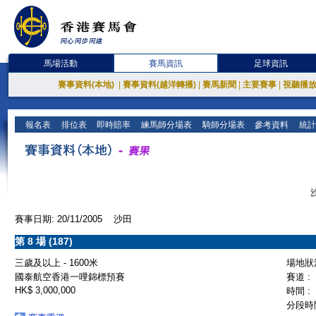
馬場活動
賽馬資訊
足球資訊
賽事資料(本地)
|
賽事資料(越洋轉播)
|
賽馬新聞
|
主要賽事
|
視聽播
報名表
排位表
即時賠率
練馬師分場表
騎師分場表
參考資料
統計
賽事日期: 20/11/2005 沙田
第 8 場 (187)
三歲及以上 - 1600米
場地狀況
國泰航空香港一哩錦標預賽
賽道 :
HK$ 3,000,000
時間 :
分段時間