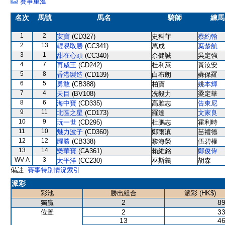
賽事重溫
名次
馬號
馬名
騎師
練馬
1
2
安寶
(CD327)
史科菲
蔡約翰
2
13
輕易取勝
(CC341)
萬成
葉楚航
3
1
甜在心頭
(CC340)
余健誠
吳定強
4
7
再威王
(CD242)
杜利萊
黃汝安
5
8
香港製造
(CD139)
白布朗
蘇保羅
6
5
勇敢
(CB388)
柏寶
姚本輝
7
4
天目
(BV108)
冼毅力
梁定華
8
6
海中寶
(CD335)
高雅志
告東尼
9
11
北區之星
(CD173)
羅達
文家良
10
9
玩一世
(CD295)
杜鵬志
霍利時
11
10
魅力波子
(CD360)
鄭雨滇
苗禮德
12
12
躍勝
(CB338)
黎海榮
伍碧權
13
14
樂華寶
(CA361)
賴維銘
鄭俊偉
WV-A
3
太平洋
(CC230)
巫斯義
胡森
備註:
賽事特別情況索引
派彩
彩池
勝出組合
派彩 (HK$)
2
89
獨贏
2
33
位置
13
46