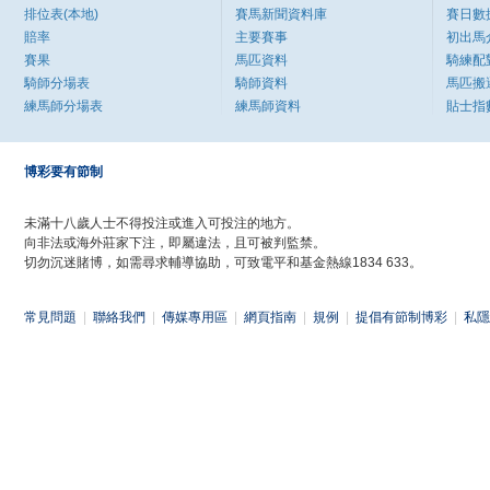
排位表(本地)
賽馬新聞資料庫
賽日數
賠率
主要賽事
初出馬
賽果
馬匹資料
騎練配
騎師分場表
騎師資料
馬匹搬
練馬師分場表
練馬師資料
貼士指
博彩要有節制
未滿十八歲人士不得投注或進入可投注的地方。
向非法或海外莊家下注，即屬違法，且可被判監禁。
切勿沉迷賭博，如需尋求輔導協助，可致電平和基金熱線1834 633。
常見問題
|
聯絡我們
|
傳媒專用區
|
網頁指南
|
規例
|
提倡有節制博彩
|
私隱