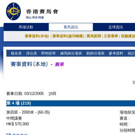
馬場活動
賽馬資訊
足球資訊
賽事資料(本地)
|
賽事資料(越洋轉播)
|
賽馬新聞
|
主要賽事
|
視聽播
報名表
排位表
即時賠率
練馬師分場表
騎師分場表
參考資料
統計
賽事日期: 03/12/2005 沙田
第 4 場 (219)
第四班 - 2000米 - (60-35)
場地狀況 
中間讓賽
賽道 :
HK$ 570,000
時間 :
分段時間 