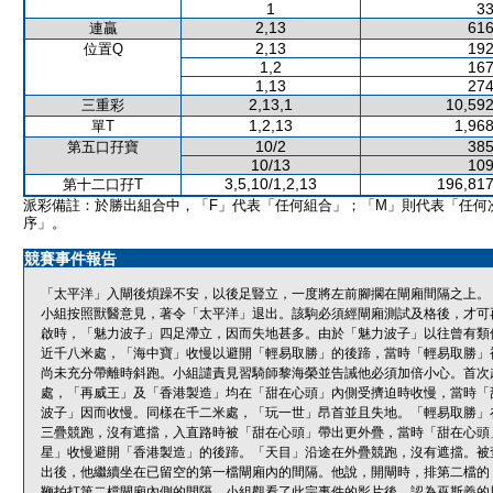
1
33
2,13
616
連贏
2,13
192
位置Q
1,2
167
1,13
274
2,13,1
10,592
三重彩
1,2,13
1,968
單T
10/2
385
第五口孖寶
10/13
109
3,5,10/1,2,13
196,817
第十二口孖T
派彩備註：於勝出組合中，「F」代表「任何組合」；「M」則代表「任何
序」。
競賽事件報告
「太平洋」入閘後煩躁不安，以後足豎立，一度將左前腳擱在閘廂間隔之上。
小組按照獸醫意見，著令「太平洋」退出。該駒必須經閘廂測試及格後，才可
啟時，「魅力波子」四足滯立，因而失地甚多。由於「魅力波子」以往曾有類
近千八米處，「海中寶」收慢以避開「輕易取勝」的後蹄，當時「輕易取勝」
尚未充分帶離時斜跑。小組譴責見習騎師黎海榮並告誡他必須加倍小心。首次
處，「再威王」及「香港製造」均在「甜在心頭」內側受擠迫時收慢，當時「
波子」因而收慢。同樣在千二米處，「玩一世」昂首並且失地。「輕易取勝」
三疊競跑，沒有遮擋，入直路時被「甜在心頭」帶出更外疊，當時「甜在心頭
星」收慢避開「香港製造」的後蹄。「天目」沿途在外疊競跑，沒有遮擋。被
出後，他繼續坐在已留空的第一檔閘廂內的間隔。他說，開閘時，排第二檔的
鞭拍打第二檔閘廂內側的間隔。小組觀看了此宗事件的影片後，認為巫斯義的