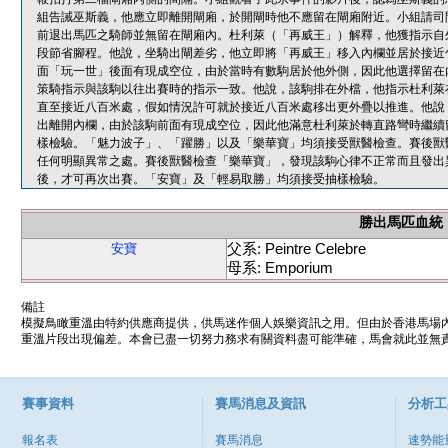
組告誡巫斯義，他應立即離開閘廂，於開閘時他不應留在閘廂附近。小組請司
前退出馬匹之騎師並無留在閘廂內。杜利萊（「再威王」）解釋，他獲指示自
段節省腳程。他說，坐騎出閘差劣，他立即將「再威王」移入內欄並居於接近
面「玩一世」後面有現成空位，由於當時有數駒居於他外側，因此他選擇留在
策騎指示與該駒以往出賽時的指示一致。他說，該駒排在外檔，他指示杜利萊
直至接近八百米處，假如情況許可就於接近八百米處移出更外疊以推進。他說
出離開內欄，由於該駒前面有現成空位，因此他滿意杜利萊於轉直路彎時繼續
樣檢驗。「魅力波子」、「躍勝」以及「樂華寶」均須接受獸醫檢查。賽後獸
任何明顯異常之處。賽後獸醫檢查「樂華寶」，發現該駒心律不正常而且發出
後，才可再次出賽。「安寶」及「輕易取勝」均須接受抽樣檢驗。
勝出馬匹血統
父系: Peintre Celebre
安寶
母系: Emporium
備註
模擬鳥瞰重溫由特約供應商提供，供馬迷作個人娛樂資訊之用。但由於香港馬場
重溫片段出現偏差。本會已盡一切努力務求有關資料盡可能準確，馬會就此並無責
賽事資料
賽馬消息及資訊
分析工
報名表
賽馬消息
速勢能