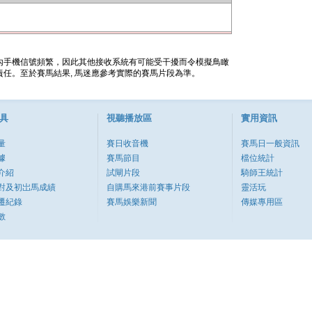
內手機信號頻繁，因此其他接收系統有可能受干擾而令模擬鳥瞰
任。至於賽馬結果, 馬迷應參考實際的賽馬片段為準。
具
視聽播放區
實用資訊
量
賽日收音機
賽馬日一般資訊
據
賽馬節目
檔位統計
介紹
試閘片段
騎師王統計
對及初岀馬成績
自購馬來港前賽事片段
靈活玩
遷紀錄
賽馬娛樂新聞
傳媒專用區
數