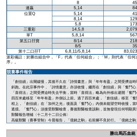
8
45
5,14
84
連贏
5,14
41
位置Q
8,14
129
5,8
173
14,5,8
2,079
三重彩
5,8,14
567
單T
8/14
218
第五口孖寶
8/5
35
6,8,11/5,8,14
83,023
第十二口孖T
派彩備註：於勝出組合中，「F」代表「任何組合」；「M」則代表「任何
序」。
競賽事件報告
「創佳績」出閘緩慢，其後不久在「詩情畫意」與「年年有盈」之間受擠迫時
斜跑。在此宗事件中，「詩情畫意」亦須收慢，繼而在「創佳績」與「奮鬥心
「喜得法」之間受擠迫時失去平衡，當時「喜得法」略為向外移出避開「奮鬥
四百米處移至「年年有盈」外側以上前。過了四百米處，「創佳績」移至「奮
程上，「創佳績」在「加州之光」後面及「奮鬥心」內側未能望空時收慢，當
遮擋。「奮鬥心」須接受獸醫檢查，賽後獸醫檢查該駒，並無發現任何明顯異
獸醫報告增補〈十二月十二日公佈〉
高級獸醫（賽事管制）今晨報告，「億銘之駒」右前腳不良於行。「億銘之駒
勝出馬匹血統