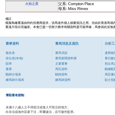
父系: Compton Place
火焰之星
母系: Miss Rimex
備註
模擬鳥瞰重溫由特約供應商提供，供馬迷作個人娛樂資訊之用。但由於香港馬場
重溫片段出現偏差。本會已盡一切努力務求有關資料盡可能準確，馬會就此並無責
賽事資料
賽馬消息及資訊
分析工
報名表
賽馬消息
速勢能
排位表(本地)
賽馬新聞資料庫
賽日數
賠率
主要賽事
初出馬
賽果
馬匹資料
騎練配
騎師分場表
騎師資料
馬匹搬
練馬師分場表
練馬師資料
貼士指
博彩要有節制
未滿十八歲人士不得投注或進入可投注的地方。
向非法或海外莊家下注，即屬違法，且可被判監禁。