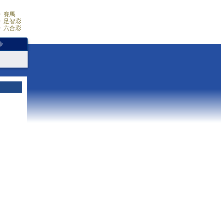
賽馬
足智彩
六合彩
少