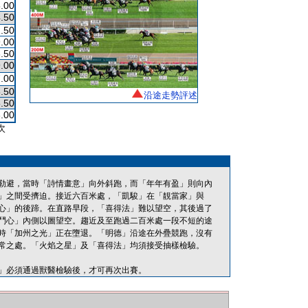
.00
.50
.50
.00
.50
.00
.00
.50
沿途走勢評述
.50
.00
次
勒避，當時「詩情畫意」向外斜跑，而「年年有盈」則向內
」之間受擠迫。接近六百米處，「凱駿」在「靚當家」與
心」的後蹄。在直路早段，「喜得法」難以望空，其後過了
鬥心」內側以圖望空。趨近及至跑過二百米處一段不短的途
時「加州之光」正在墮退。「明德」沿途在外疊競跑，沒有
常之處。「火焰之星」及「喜得法」均須接受抽樣檢驗。
」必須通過獸醫檢驗後，才可再次出賽。