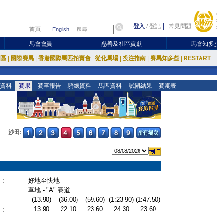
登入
/
登記
常見問題
首頁
English
馬會會員
慈善及社區貢獻
馬會知多
放區
|
國際賽馬
|
香港國際馬匹拍賣會
|
從化馬場
|
投注指南
|
賽馬知多些
|
RESTART
資料
賽果
賽事報告
騎練資料
馬匹資料
試閘結果
賽期表
沙田:
:
好地至快地
草地 - "A" 賽道
(13.90)
(36.00)
(59.60)
(1:23.90)
(1:47.50)
13.90
22.10
23.60
24.30
23.60
: