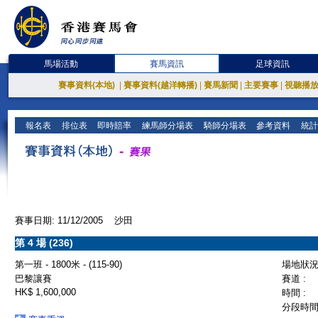
馬場活動
賽馬資訊
足球資訊
賽事資料(本地)
|
賽事資料(越洋轉播)
|
賽馬新聞
|
主要賽事
|
視聽播
報名表
排位表
即時賠率
練馬師分場表
騎師分場表
參考資料
統計
賽事日期: 11/12/2005 沙田
第 4 場 (236)
第一班 - 1800米 - (115-90)
場地狀況 
巴黎讓賽
賽道 :
HK$ 1,600,000
時間 :
分段時間 