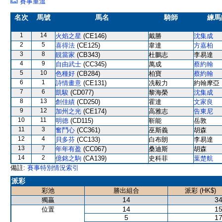
賽事重溫
名次
馬號
馬名
騎師
練馬
1
14
火焰之星
(CE146)
戴勝
沈集成
2
5
喜得法
(CE125)
韋達
方嘉柏
3
8
靚當家
(CB343)
杜鵬志
李易達
4
9
自由武士
(CC345)
萬成
蔡約翰
5
10
色種好
(CB284)
柏寶
蔡約翰
6
1
詩情畫意
(CE131)
冼毅力
約翰摩亞
7
6
凱駿
(CD077)
黎海榮
沈集成
8
13
創佳績
(CD250)
霍達
文家良
9
12
加州之光
(CE174)
高雅志
告東尼
10
11
明德
(CD115)
靳能
岳敦
11
3
奮鬥心
(CC361)
巫斯義
胡森
12
4
貝多芬
(CC133)
白布朗
李易達
13
7
年年有盈
(CC067)
桑迪斯
胡森
14
2
億銘之駒
(CA139)
史科菲
葉楚航
備註:
賽事特別情況索引
派彩
彩池
勝出組合
派彩 (HK$)
14
34
獨贏
14
15
位置
5
17