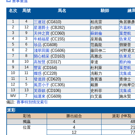
賽事重溫
名次
馬號
馬名
騎師
練
1
4
三連冠
(CG610)
柏兆雷
角居勝彥
2
12
星運爵士
(CB282)
白德民
方嘉柏
3
9
天仲之寶
(CC060)
蘇銘倫
葉楚航
4
3
牛精福星
(CC155)
巫斯義
告東尼
5
6
珍品
(CG608)
范義龍
鄧樂普
6
2
淺草田園
(CG606)
藤田伸二
河野通文
7
8
開心精采
(CD163)
高雅志
告東尼
8
10
高智慧
(CD317)
韋達
蔡約翰
9
14
豐富
(CD164)
杜利萊
葉楚航
10
11
燦惑
(CC228)
冼毅力
沈集成
11
1
發達蹄
(CD620)
魯賓遜
查偉士
12
5
風雲小子
(CC305)
戴勝
約翰摩亞
13
13
芙蓉鎮
(CD106)
史科菲
沈集成
WV
7
福運來
(CG609)
白艾嘉
施永賢
備註:
賽事特別情況索引
派彩
彩池
勝出組合
派彩 (HK$)
4
48
獨贏
4
21
位置
12
77