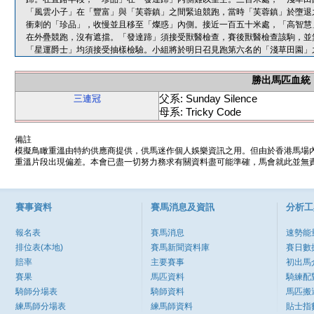
「風雲小子」在「豐富」與「芙蓉鎮」之間緊迫競跑，當時「芙蓉鎮」於墮退
衝刺的「珍品」，收慢並且移至「燦惑」內側。接近一百五十米處，「高智慧
在外疊競跑，沒有遮擋。「發達蹄」須接受獸醫檢查，賽後獸醫檢查該駒，並
「星運爵士」均須接受抽樣檢驗。小組將於明日召見跑第六名的「淺草田園」
勝出馬匹血統
父系: Sunday Silence
三連冠
母系: Tricky Code
備註
模擬鳥瞰重溫由特約供應商提供，供馬迷作個人娛樂資訊之用。但由於香港馬場
重溫片段出現偏差。本會已盡一切努力務求有關資料盡可能準確，馬會就此並無責
賽事資料
賽馬消息及資訊
分析工
報名表
賽馬消息
速勢能
排位表(本地)
賽馬新聞資料庫
賽日數
賠率
主要賽事
初出馬
賽果
馬匹資料
騎練配
騎師分場表
騎師資料
馬匹搬
練馬師分場表
練馬師資料
貼士指