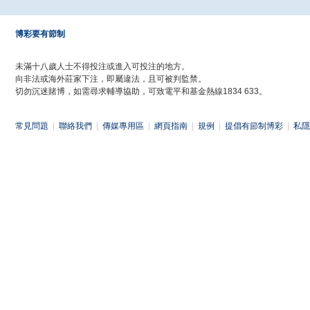
博彩要有節制
未滿十八歲人士不得投注或進入可投注的地方。
向非法或海外莊家下注，即屬違法，且可被判監禁。
切勿沉迷賭博，如需尋求輔導協助，可致電平和基金熱線1834 633。
常見問題
|
聯絡我們
|
傳媒專用區
|
網頁指南
|
規例
|
提倡有節制博彩
|
私隱