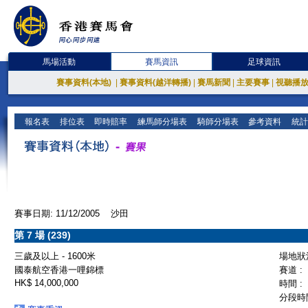
馬場活動
賽馬資訊
足球資訊
賽事資料(本地)
|
賽事資料(越洋轉播)
|
賽馬新聞
|
主要賽事
|
視聽播
報名表
排位表
即時賠率
練馬師分場表
騎師分場表
參考資料
統計
賽事日期: 11/12/2005 沙田
第 7 場 (239)
三歲及以上 - 1600米
場地狀況
國泰航空香港一哩錦標
賽道 :
HK$ 14,000,000
時間 :
分段時間