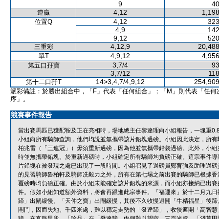
9
40
4,12
1,198
連贏
4,12
323
位置Q
4,9
142
9,12
520
4,12,9
20,488
三重彩
4,9,12
4,956
單T
3,7/4
93
第五口孖寶
3,7/12
118
14>3,4,7/4,9,12
254,909
第十二口孖T
派彩備註：於勝出組合中，「F」代表「任何組合」；「M」則代表「任何
序」。
競賽事件報告
當出賽馬匹已獲配鞍及正在亮相時，場地總主任黎達理向小組報告，一塊重0.
小組向所有騎師查詢，他們均說並無攜帶該片鉛塊過磅。小組因此決定，所有
柏兆雷（「三連冠」）毋須重新過磅，因為他並無攜帶鉛袋過磅。此外，小組
時並無攜帶鉛塊。於重新過磅時，小組確定所有騎師均負磅正確。這宗事件導
片鉛塊在被發現之處已出現了一段時間。小組召見了過磅員鄭育強及助理過磅
的見習騎師魯柏軒及騎師冼毅力之外，所有在第七場之前出賽的騎師已根據香
覆磅時均負磅正確。由於小組未能確定該片鉛塊的來源，而小組亦接納已出賽
件。假如小組知道額外資料，將會再跟進此宗事件。「福運來」於十二月九日
蹄」出閘緩慢。「天仲之寶」出閘緩慢，其後不久收慢避開「牛精福星」後蹄
閘門，因而失地。千四米處，難以穩定走勢的「發達蹄」，收慢避開「高智慧
蹄。在直路早段，「珍品」在「發達蹄」內側難以望空。三百米處，「淺草田