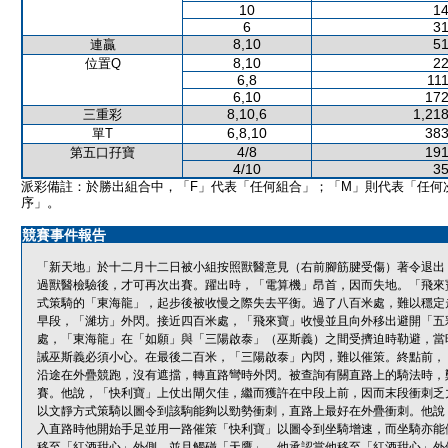
10
14
6
31
8,10
51
連贏
8,10
22
位置Q
6,8
111
6,10
172
8,10,6
1,218
三重彩
6,8,10
383
單T
4/8
191
第五口孖寶
4/10
35
派彩備註：於勝出組合中，「F」代表「任何組合」；「M」則代表「任何
序」。
競賽事件報告
「新天地」於十二月十二日被小組按照獸醫意見（右前腳筋腱受傷）著令退出
過獸醫檢驗後，才可再次出賽。躍出時，「電算機」昂首，因而失地。「飛來
式策騎的「東海龍」，起步後被收慢之際失去平衡。過了八百米處，難以穩定
早段，「濰坊」外閃。接近四百米處，「飛來寶」收慢並且向外移出避開「五
處，「東海龍」在「如願」與「三陽啟泰」（巫斯義）之間受擠迫時勒避，當
誡巫斯義必須小心。在最後二百米，「三陽啟泰」內閃，難以催策。終點前，
沿途在外疊競跑，沒有遮擋，轉直路彎時外閃。被查詢有關直路上的騎法時，
賽。他說，「快利寶」上仗出閘欠佳，繼而獲許在中段上前，因而末段衝刺乏
以文靜方式策騎以圖令到該駒能夠以勁勢衝刺，直路上最好在外疊衝刺。他說
入直路時他開始手足並用一路催策「快利寶」以圖令到坐騎增速，而坐騎亦能
移至「紅酒甜心」外側，並且觸碰「天鷹」。他承認當他移至「紅酒甜心」外