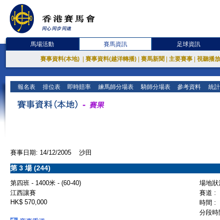
馬場活動
賽馬資訊
足球資訊
賽事資料(本地)
|
賽事資料(越洋轉播)
|
賽馬新聞
|
主要賽事
|
視聽播
報名表
排位表
即時賠率
練馬師分場表
騎師分場表
參考資料
統計
賽事日期: 14/12/2005 沙田
第 3 場 (244)
第四班 - 1400米 - (60-40)
場地狀況
江西讓賽
賽道 :
HK$ 570,000
時間 :
分段時間