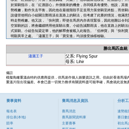
於策騎指示，在「紅酒甜心」外側衝刺的機會，亦同樣具有優勢。他說，其後
勢稚嫩，動作失去平衡，因此他在最後階段手足並用力策坐騎至終點，而坐騎
說儘管他明白小組關注鄭雨滇在直路上的騎法，但考慮了此賽的情況，他滿意
時走勢稚嫩。他又說，「快利寶」即使在馬房內亦表現緊張，因此他難以令到
空策騎的話，將會繼續聘用他策騎出賽。小組告誡鄭雨滇，他在直路上的騎法
式策騎。小組告知梁定華，他的解釋會被載入此報告。「伯神寶」與「快利寶
明顯異常之處。「瀟灑王子」與「寶安進」均須接受抽樣檢驗。
勝出馬匹血統
父系: Flying Spur
瀟灑王子
母系: Lihir
備註
模擬鳥瞰重溫由特約供應商提供，供馬迷作個人娛樂資訊之用。但由於香港馬場
重溫片段出現偏差。本會已盡一切努力務求有關資料盡可能準確，馬會就此並無責
賽事資料
賽馬消息及資訊
分析工
報名表
賽馬消息
速勢能
排位表(本地)
賽馬新聞資料庫
賽日數
賠率
主要賽事
初出馬