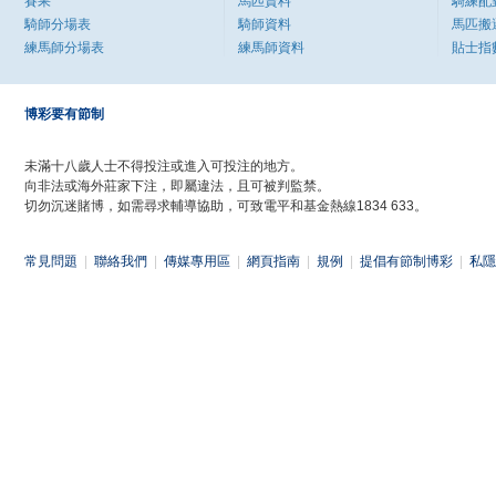
賽果
馬匹資料
騎練配
騎師分場表
騎師資料
馬匹搬
練馬師分場表
練馬師資料
貼士指
博彩要有節制
未滿十八歲人士不得投注或進入可投注的地方。
向非法或海外莊家下注，即屬違法，且可被判監禁。
切勿沉迷賭博，如需尋求輔導協助，可致電平和基金熱線1834 633。
常見問題
|
聯絡我們
|
傳媒專用區
|
網頁指南
|
規例
|
提倡有節制博彩
|
私隱