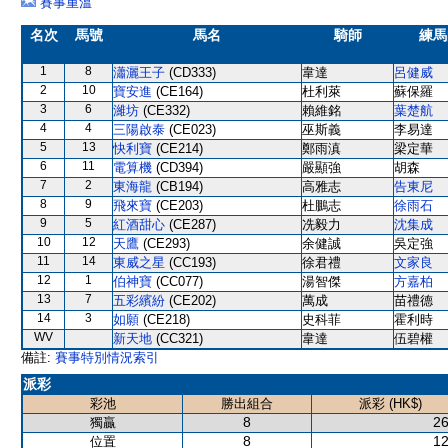
賽事重溫
名次
馬號
馬名
騎師
練馬
1
8
瀟灑王子
(CD333)
韋達
呂健威
2
10
寶安進
(CE164)
杜利萊
蘇保羅
3
6
濰坊
(CE332)
賴維銘
葉楚航
4
4
三陽啟泰
(CE023)
巫斯義
李易達
5
13
快利寶
(CE214)
鄭雨滇
梁定華
6
11
電算機
(CD394)
嚴顯強
胡森
7
2
東海龍
(CB194)
高雅志
告東尼
8
9
飛來寶
(CE203)
杜鵬志
徐雨石
9
5
紅酒甜心
(CE287)
冼毅力
沈集成
10
12
天鷹
(CE293)
余健誠
吳定強
11
14
東威之星
(CC193)
徐君禮
文家良
12
1
伯神寶
(CC077)
湯智傑
方嘉柏
13
7
五彩繽紛
(CE202)
萬成
苗禮德
14
3
如願
(CE218)
史科菲
霍利時
WV
新天地
(CC321)
韋達
伍碧權
備註:
賽事特別情況索引
派彩
彩池
勝出組合
派彩 (HK$)
8
26
獨贏
8
12
位置