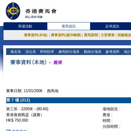
馬場活動
賽馬資訊
足球資訊
賽事資料(本地)
|
賽事資料(越洋轉播)
|
賽馬新聞
|
主要賽事
|
視聽播
報名表
排位表
即時賠率
練馬師分場表
騎師分場表
參考資料
統計
賽事日期: 11/01/2006 跑馬地
第 7 場 (312)
第三班 - 2200米 - (80-60)
場地狀況 :
香港會挑戰盃（讓賽）
賽道 :
HK$ 750,000
時間 :
分段時間 :