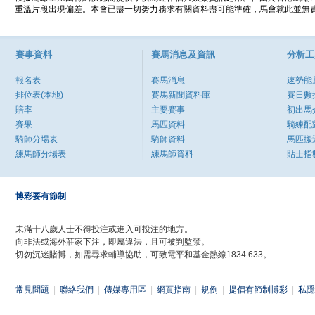
重溫片段出現偏差。本會已盡一切努力務求有關資料盡可能準確，馬會就此並無責
賽事資料
賽馬消息及資訊
分析工
報名表
賽馬消息
速勢能
排位表(本地)
賽馬新聞資料庫
賽日數
賠率
主要賽事
初出馬
賽果
馬匹資料
騎練配
騎師分場表
騎師資料
馬匹搬
練馬師分場表
練馬師資料
貼士指
博彩要有節制
未滿十八歲人士不得投注或進入可投注的地方。
向非法或海外莊家下注，即屬違法，且可被判監禁。
切勿沉迷賭博，如需尋求輔導協助，可致電平和基金熱線1834 633。
常見問題
|
聯絡我們
|
傳媒專用區
|
網頁指南
|
規例
|
提倡有節制博彩
|
私隱