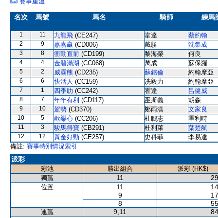
賽事重溫
名次
馬號
馬名
騎師
練馬
1
11
九龍飛
(CE247)
韋達
蔡約翰
2
9
嘉嘉贏
(CD006)
戴勝
沈集成
3
8
衝勁直前
(CD199)
黎海榮
何良
4
4
金碧滿湖
(CC068)
萬成
蘇保羅
5
2
威霸熊
(CD235)
蘇銘倫
約翰摩亞
6
6
快活人
(CC159)
冼毅力
約翰摩亞
7
1
四季叻
(CC242)
霍達
呂健威
8
7
年年有利
(CD117)
巫斯義
胡森
9
10
駕勢
(CD370)
鄭雨滇
文家良
10
5
歡樂心
(CC206)
杜鵬志
霍利時
11
3
駿馬得寶
(CB291)
杜利萊
葉楚航
12
12
黃金好勁
(CE257)
史科菲
李易達
備註:
賽事特別情況索引
派彩
彩池
勝出組合
派彩 (HK$)
11
29
獨贏
11
14
位置
9
17
8
55
9,11
84
連贏