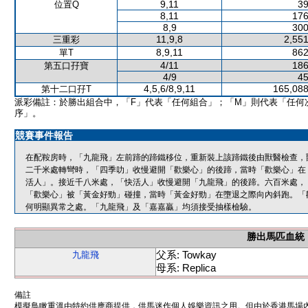
9,11
39
位置Q
8,11
176
8,9
300
11,9,8
2,551
三重彩
8,9,11
862
單T
4/11
186
第五口孖寶
4/9
45
4,5,6/8,9,11
165,088
第十二口孖T
派彩備註：於勝出組合中，「F」代表「任何組合」；「M」則代表「任何
序」。
競賽事件報告
在配鞍房時，「九龍飛」左前蹄的蹄鐵移位，重新裝上該蹄鐵後由獸醫檢查，
二千米處轉彎時，「四季叻」收慢避開「歡樂心」的後蹄，當時「歡樂心」在
活人」。接近千八米處，「快活人」收慢避開「九龍飛」的後蹄。六百米處，
「歡樂心」被「黃金好勁」碰撞，當時「黃金好勁」在墮退之際向內斜跑。「
何明顯異常之處。「九龍飛」及「嘉嘉贏」均須接受抽樣檢驗。
勝出馬匹血統
父系: Towkay
九龍飛
母系: Replica
備註
模擬鳥瞰重溫由特約供應商提供，供馬迷作個人娛樂資訊之用。但由於香港馬場