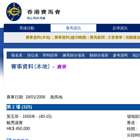
馬場活動
賽馬資訊
足球資訊
賽事資料(本地)
|
賽事資料(越洋轉播)
|
賽馬新聞
|
主要賽事
|
視聽播
報名表
排位表
即時賠率
練馬師分場表
騎師分場表
參考資料
統計
賽事日期: 18/01/2006 跑馬地
第 2 場 (325)
第五班 - 1650米 - (40-15)
場地狀況
毓秀讓賽
賽道 :
HK$ 450,000
時間 :
分段時間