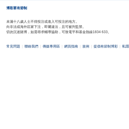
博彩要有節制
未滿十八歲人士不得投注或進入可投注的地方。
向非法或海外莊家下注，即屬違法，且可被判監禁。
切勿沉迷賭博，如需尋求輔導協助，可致電平和基金熱線1834 633。
常見問題
|
聯絡我們
|
傳媒專用區
|
網頁指南
|
規例
|
提倡有節制博彩
|
私隱