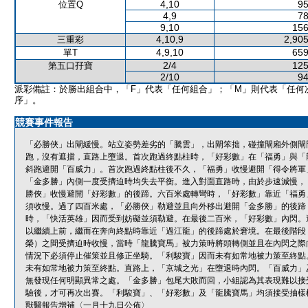
4,10
95
位置Q
4,9
78
9,10
156
4,10,9
2,905
三重彩
4,9,10
659
單T
2/4
125
第五口孖寶
2/10
94
派彩備註：於勝出組合中，「F」代表「任何組合」；「M」則代表「任何
序」。
競賽事件報告
「必勝俠」出閘緩慢。站立姿勢差劣的「騰雲」，出閘笨拙，碰撞閘廂外側閘
跑，沒有遮擋，直路上墮退。首次跑過終點柱時，「好彩數」在「福勇」與「
斜跑避開「百威力」。首次跑過終點柱後不久，「福勇」收慢避開「得令將軍
「金多勝」內側一度受擠迫時均失去平衡。進入對面直路時，由於步速減慢，
勝俠」收慢避開「好彩數」的後蹄。六百米處轉彎時，「好彩數」靠近「福勇
須收慢。過了四百米處，「必勝俠」勒避並且向外移出避開「金多勝」的後蹄
時，「快活英雄」因而受到妨礙並須勒避。在最後二百米，「好彩數」內閃。
以繼續上前，繼而在奔向終點時靠近「過江龍」的後蹄處於窘境。在最後階段
榮）之間受擠迫時收慢，當時「龍騰寶馬」被力策時將頭轉側並且在內閃之際
情況下必須停止催策並且修正坐騎。「利駿寶」因而未有如常地被力策至終點
未有如常地被力策至終點。直路上，「京城之光」在墮退時內閃。「百威力」
無發現任何明顯異常之處。「金多勝」包尾大敗而回，小組認為其表現難以接
驗後，才可再次出賽。「利駿寶」、「好彩數」及「龍騰寶馬」均須接受抽樣
獸醫報告增補〈一月十九日公佈〉