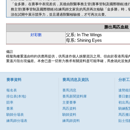
「金多勝」在賽事中表現差劣，其後由獸醫事務主管(賽事管制及國際聯絡)進
務主管(賽事管制及國際聯絡)在練馬師文家良的馬房再次檢驗「金多勝」時，
須在試閘中展示競爭力，並且通過獸醫檢驗後，才可再次出賽。
勝出馬匹血統
父系: In The Wings
好彩數
母系: Shining Eyes
備註
模擬鳥瞰重溫由特約供應商提供，供馬迷作個人娛樂資訊之用。但由於香港馬場
重溫片段出現偏差。本會已盡一切努力務求有關資料盡可能準確，馬會就此並無責
賽事資料
賽馬消息及資訊
分析工
報名表
賽馬消息
速勢能
排位表(本地)
賽馬新聞資料庫
賽日數
賠率
主要賽事
初出馬
賽果
馬匹資料
騎練配
騎師分場表
騎師資料
馬匹搬
練馬師分場表
練馬師資料
貼士指