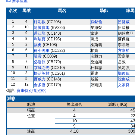
賽事重溫
名次
馬號
馬名
騎師
練馬
1
4
好彩數
(CC205)
蘇銘倫
呂健威
2
10
龍騰寶馬
(BV228)
黎海榮
伍碧權
3
9
過江龍
(CC143)
韋達
約翰摩亞
4
8
利駿寶
(CD195)
萬成
蘇保羅
5
2
福勇
(CE108)
巫斯義
李易達
6
6
得令將軍
(CC322)
柏寶
方嘉柏
7
1
騰雲
(CC089)
冼毅力
梁定華
8
7
必勝俠
(CB279)
桑迪斯
岳敦
9
11
京城之光
(CC310)
杜鵬志
吳定強
10
3
快活英雄
(CD261)
霍達
鄭俊偉
11
5
百威力
(CC148)
戴勝
沈集成
12
12
金多勝
(CD179)
鄭雨滇
文家良
備註:
賽事特別情況索引
派彩
彩池
勝出組合
派彩 (HK$)
4
45
獨贏
4
22
位置
10
43
9
34
4,10
309
連贏