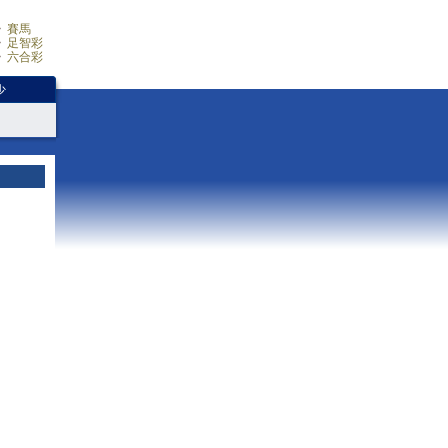
賽馬
足智彩
六合彩
少