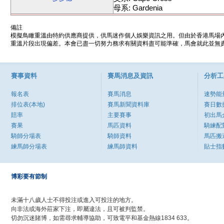
母系: Gardenia
備註
模擬鳥瞰重溫由特約供應商提供，供馬迷作個人娛樂資訊之用。但由於香港馬場
重溫片段出現偏差。本會已盡一切努力務求有關資料盡可能準確，馬會就此並無責
賽事資料
賽馬消息及資訊
分析工
報名表
賽馬消息
速勢能
排位表(本地)
賽馬新聞資料庫
賽日數
賠率
主要賽事
初出馬
賽果
馬匹資料
騎練配
騎師分場表
騎師資料
馬匹搬
練馬師分場表
練馬師資料
貼士指
博彩要有節制
未滿十八歲人士不得投注或進入可投注的地方。
向非法或海外莊家下注，即屬違法，且可被判監禁。
切勿沉迷賭博，如需尋求輔導協助，可致電平和基金熱線1834 633。