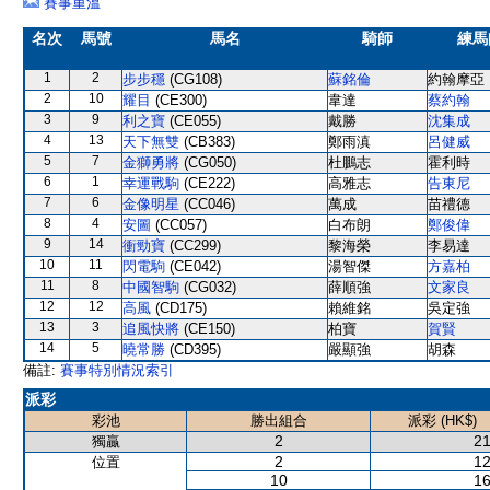
賽事重溫
名次
馬號
馬名
騎師
練馬
1
2
步步穩
(CG108)
蘇銘倫
約翰摩亞
2
10
耀目
(CE300)
韋達
蔡約翰
3
9
利之寶
(CE055)
戴勝
沈集成
4
13
天下無雙
(CB383)
鄭雨滇
呂健威
5
7
金獅勇將
(CG050)
杜鵬志
霍利時
6
1
幸運戰駒
(CE222)
高雅志
告東尼
7
6
金像明星
(CC046)
萬成
苗禮德
8
4
安圖
(CC057)
白布朗
鄭俊偉
9
14
衝勁寶
(CC299)
黎海榮
李易達
10
11
閃電駒
(CE042)
湯智傑
方嘉柏
11
8
中國智駒
(CG032)
薛順強
文家良
12
12
高風
(CD175)
賴維銘
吳定強
13
3
追風快將
(CE150)
柏寶
賀賢
14
5
曉常勝
(CD395)
嚴顯強
胡森
備註:
賽事特別情況索引
派彩
彩池
勝出組合
派彩 (HK$)
2
21
獨贏
2
12
位置
10
16