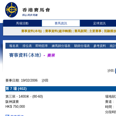
馬場活動
賽馬資訊
足球資訊
賽事資料(本地)
|
賽事資料(越洋轉播)
|
賽馬新聞
|
主要賽事
|
視聽播
報名表
排位表
即時賠率
練馬師分場表
騎師分場表
參考資料
統計
沙田:
賽事日期: 19/02/2006 沙田
第 7 場 (402)
第三班 - 1400米 - (80-60)
場地狀況
阪神讓賽
賽道 :
HK$ 750,000
時間 :
分段時間