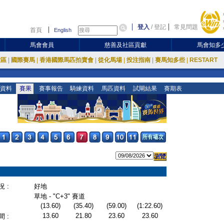
登入
/
登記
常見問題
首頁
English
馬會會員
慈善及社區貢獻
馬會知多
放區
|
國際賽馬
|
香港國際馬匹拍賣會
|
從化馬場
|
投注指南
|
賽馬知多些
|
RESTART
資料
賽果
賽事報告
騎練資料
馬匹資料
試閘結果
賽期表
 :
好地
草地 - "C+3" 賽道
(13.60)
(35.40)
(59.00)
(1:22.60)
13.60
21.80
23.60
23.60
 :