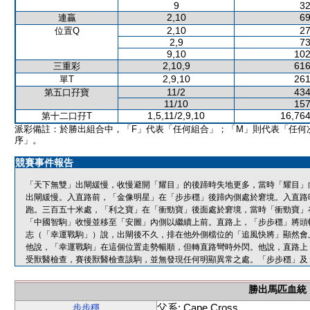
9
32
2,10
69
連贏
2,10
27
位置Q
2,9
73
9,10
102
2,10,9
616
三重彩
2,9,10
261
單T
11/2
434
第五口孖寶
11/10
157
1,5,11/2,9,10
16,764
第十二口孖T
派彩備註：於勝出組合中，「F」代表「任何組合」；「M」則代表「任何
序」。
競賽事件報告
「天下無雙」出閘緩慢，收慢避開「耀目」的後蹄時失地更多，當時「耀目」
出閘緩慢。入直路前，「金像明星」在「步步穩」後蹄內側處於窘境。入直路
跑。三百五十米處，「利之寶」在「衝勁寶」後面處於窘境，當時「衝勁寶」
「中國智駒」收慢並移至「安圖」內側以繼續上前。直路上，「步步穩」將頭
志（「幸運戰駒」）說，出閘後不久，排在他外側檔位的「追風快將」顯然會
他說，「幸運戰駒」在這個位置走勢暢順，但轉直路彎時外閃。他說，直路上
受獸醫檢查，賽後獸醫檢查該駒，並無發現任何明顯異常之處。「步步穩」及
勝出馬匹血統
父系: Cape Cross
步步穩