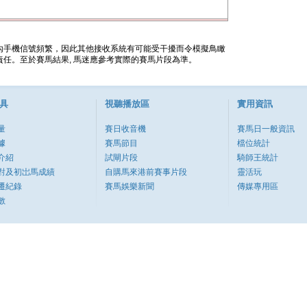
內手機信號頻繁，因此其他接收系統有可能受干擾而令模擬鳥瞰
任。至於賽馬結果, 馬迷應參考實際的賽馬片段為準。
具
視聽播放區
實用資訊
量
賽日收音機
賽馬日一般資訊
據
賽馬節目
檔位統計
介紹
試閘片段
騎師王統計
對及初岀馬成績
自購馬來港前賽事片段
靈活玩
遷紀錄
賽馬娛樂新聞
傳媒專用區
數