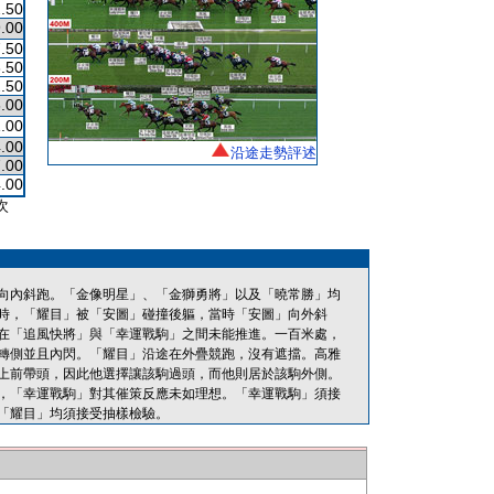
.50
.00
.50
.50
.50
.00
.00
.00
沿途走勢評述
.00
.00
次
向內斜跑。「金像明星」、「金獅勇將」以及「曉常勝」均
時，「耀目」被「安圖」碰撞後軀，當時「安圖」向外斜
在「追風快將」與「幸運戰駒」之間未能推進。一百米處，
轉側並且內閃。「耀目」沿途在外疊競跑，沒有遮擋。高雅
上前帶頭，因此他選擇讓該駒過頭，而他則居於該駒外側。
，「幸運戰駒」對其催策反應未如理想。「幸運戰駒」須接
「耀目」均須接受抽樣檢驗。