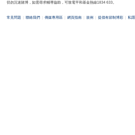
切勿沉迷賭博，如需尋求輔導協助，可致電平和基金熱線1834 633。
常見問題
|
聯絡我們
|
傳媒專用區
|
網頁指南
|
規例
|
提倡有節制博彩
|
私隱