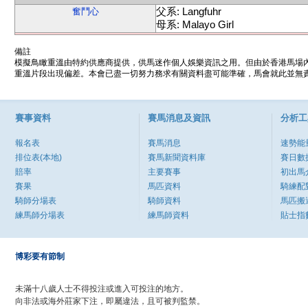
父系: Langfuhr
奮鬥心
母系: Malayo Girl
備註
模擬鳥瞰重溫由特約供應商提供，供馬迷作個人娛樂資訊之用。但由於香港馬場
重溫片段出現偏差。本會已盡一切努力務求有關資料盡可能準確，馬會就此並無責
賽事資料
賽馬消息及資訊
分析工
報名表
賽馬消息
速勢能
排位表(本地)
賽馬新聞資料庫
賽日數
賠率
主要賽事
初出馬
賽果
馬匹資料
騎練配
騎師分場表
騎師資料
馬匹搬
練馬師分場表
練馬師資料
貼士指
博彩要有節制
未滿十八歲人士不得投注或進入可投注的地方。
向非法或海外莊家下注，即屬違法，且可被判監禁。