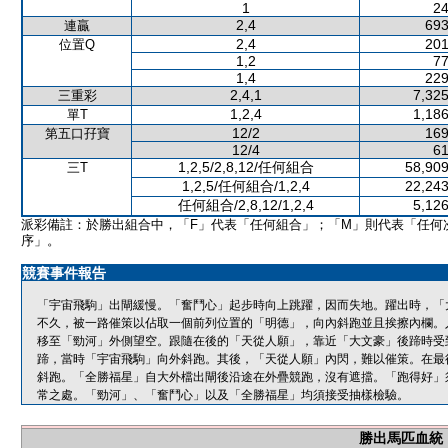
1
24
2,4
693
連贏
2,4
201
位置Q
1,2
77
1,4
229
2,4,1
7,325
三重彩
1,2,4
1,186
單T
12/2
169
第五口孖寶
12/4
61
1,2,5/2,8,12/任何組合
58,909
三T
1,2,5/任何組合/1,2,4
22,243
任何組合/2,8,12/1,2,4
5,126
派彩備註：於勝出組合中，「F」代表「任何組合」；「M」則代表「任何
序」。
競賽事件報告
「宇宙飛駒」出閘緩慢。「奮鬥心」起步時向上跳躍，因而失地。躍出時，「
不久，被一路催策以佔取一個前列位置的「明德」，向內斜跑並且挨擦內欄。
移至「勁河」外側望空。跟隨在後的「天從人願」，靠近「大文豪」後蹄時受
蹄，當時「宇宙飛駒」向外斜跑。其後，「天從人願」內閃，難以催策。在最
斜跑。「全勝福星」自大外檔出閘後沿途在外疊競跑，沒有遮擋。「跑得好」
常之處。「勁河」、「奮鬥心」以及「全勝福星」均須接受抽樣檢驗。
勝出馬匹血統