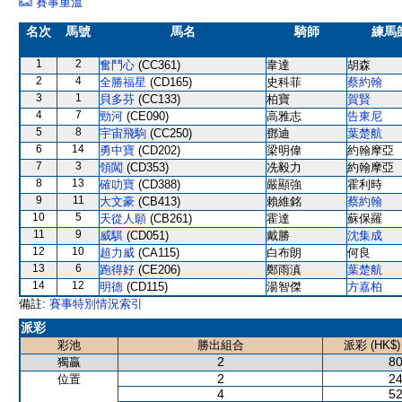
賽事重溫
名次
馬號
馬名
騎師
練馬
1
2
奮鬥心
(CC361)
韋達
胡森
2
4
全勝福星
(CD165)
史科菲
蔡約翰
3
1
貝多芬
(CC133)
柏寶
賀賢
4
7
勁河
(CE090)
高雅志
告東尼
5
8
宇宙飛駒
(CC250)
鄧迪
葉楚航
6
14
勇中寶
(CD202)
梁明偉
約翰摩亞
7
3
領闖
(CD353)
冼毅力
約翰摩亞
8
13
確叻寶
(CD388)
嚴顯強
霍利時
9
11
大文豪
(CB413)
賴維銘
蔡約翰
10
5
天從人願
(CB261)
霍達
蘇保羅
11
9
威騏
(CD051)
戴勝
沈集成
12
10
超力威
(CA115)
白布朗
何良
13
6
跑得好
(CE206)
鄭雨滇
葉楚航
14
12
明德
(CD115)
湯智傑
方嘉柏
備註:
賽事特別情況索引
派彩
彩池
勝出組合
派彩 (HK$)
2
80
獨贏
2
24
位置
4
52