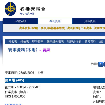
馬場活動
賽馬資訊
足球資訊
賽事資料(本地)
|
賽事資料(越洋轉播)
|
賽馬新聞
|
主要賽事
|
視聽播
報名表
排位表
即時賠率
練馬師分場表
騎師分場表
參考資料
統計
沙田:
賽事日期: 26/03/2006 沙田
第 8 場 (485)
第二班 - 1800米 - (100-80)
場地狀況 
仁孚賽事（讓賽）
賽道 :
HK$ 1,000,000
時間 :
分段時間 