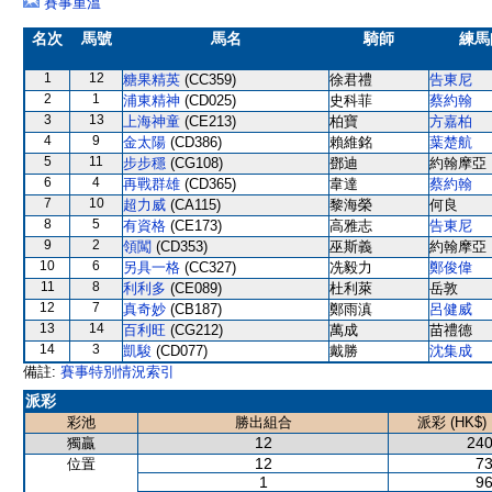
賽事重溫
名次
馬號
馬名
騎師
練馬
1
12
糖果精英
(CC359)
徐君禮
告東尼
2
1
浦東精神
(CD025)
史科菲
蔡約翰
3
13
上海神童
(CE213)
柏寶
方嘉柏
4
9
金太陽
(CD386)
賴維銘
葉楚航
5
11
步步穩
(CG108)
鄧迪
約翰摩亞
6
4
再戰群雄
(CD365)
韋達
蔡約翰
7
10
超力威
(CA115)
黎海榮
何良
8
5
有資格
(CE173)
高雅志
告東尼
9
2
領闖
(CD353)
巫斯義
約翰摩亞
10
6
另具一格
(CC327)
冼毅力
鄭俊偉
11
8
利利多
(CE089)
杜利萊
岳敦
12
7
真奇妙
(CB187)
鄭雨滇
呂健威
13
14
百利旺
(CG212)
萬成
苗禮德
14
3
凱駿
(CD077)
戴勝
沈集成
備註:
賽事特別情況索引
派彩
彩池
勝出組合
派彩 (HK$)
12
240
獨贏
12
73
位置
1
96