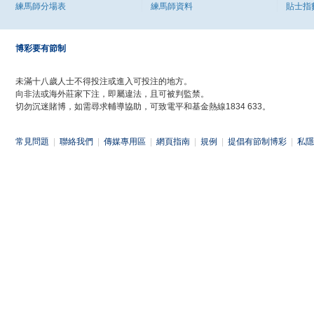
練馬師分場表
練馬師資料
貼士指
博彩要有節制
未滿十八歲人士不得投注或進入可投注的地方。
向非法或海外莊家下注，即屬違法，且可被判監禁。
切勿沉迷賭博，如需尋求輔導協助，可致電平和基金熱線1834 633。
常見問題
|
聯絡我們
|
傳媒專用區
|
網頁指南
|
規例
|
提倡有節制博彩
|
私隱