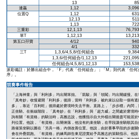
13
85
1,12
3,096
連贏
1,12
631
位置Q
12,13
511
1,13
722
12,1,13
76,793
三重彩
1,12,13
13,213
單T
4/12
940
第五口孖寶
4/1
332
1,3,6/4,5,8/任何組合
9,384
三T
1,3,6/任何組合/1,12,13
221,095
任何組合/4,5,8/1,12,13
153,538
派彩備註：於勝出組合中，「F」代表「任何組合」；「M」則代表「任何
序」。
競賽事件報告
「上海神童」與「利利多」均出閘笨拙。「凱駿」與「領闖」均出閘緩慢。在
「真奇妙」收慢避開「利利多」後蹄，當時「利利多」被約束以佔取一個有遮
多」，靠近「百利旺」後蹄處於窘境時失去平衡。直路上，「步步穩」內閃，
正坐騎。在衝線階段，「真奇妙」在「利利多」與「超力威」之間處於窘境時
詢有關「有資格」的騎法時，高雅志說，他獲指示自大外檔出閘後盡可能居於
列位置。他說，「有資格」出閘俐落，他沒有約束坐騎，在早段讓坐騎順其自
路催策坐騎以圖在「另具一格」內側改善位置。他說，由於賽事早段的步速關
會在外疊競跑。「有資格」的練馬師告東尼證實給予高雅志的策騎指示。他說