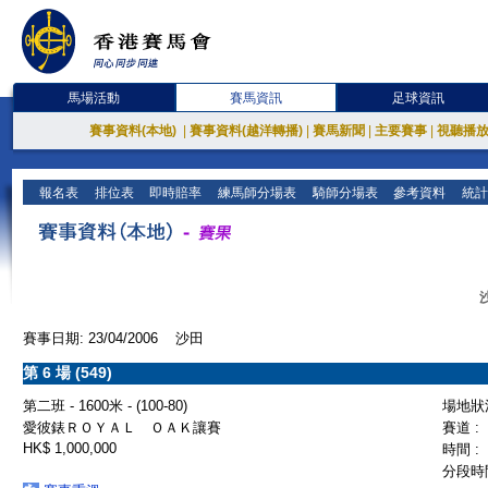
馬場活動
賽馬資訊
足球資訊
賽事資料(本地)
|
賽事資料(越洋轉播)
|
賽馬新聞
|
主要賽事
|
視聽播
報名表
排位表
即時賠率
練馬師分場表
騎師分場表
參考資料
統計
賽事日期: 23/04/2006 沙田
第 6 場 (549)
第二班 - 1600米 - (100-80)
場地狀況
愛彼錶ＲＯＹＡＬ ＯＡＫ讓賽
賽道 :
HK$ 1,000,000
時間 :
分段時間