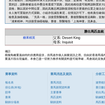
策才能做到，因為該駒本身天生的前速不快。他說，是賽為「有資格」首次抽
置的話，該駒會被迫在外疊沒有遮擋下競跑，因此他相信盡可能將該駒置於大
資格」難以居於中間位置，因此高雅志將該駒留居較指示更後的位置之做法合
令人無可置疑的方式策騎。小組亦告誡告東尼，在情況許可下，他有責任確保
檢查及抽樣檢驗。「另具一格」須接受獸醫檢查。賽後獸醫檢查這兩駒，並無
「浦東精神」均須接受抽樣檢驗。賽後，獸醫報告「上海神童」流鼻血。
勝出馬匹血統
父系: Desert King
糖果精英
母系: Inquisit
備註
模擬鳥瞰重溫由特約供應商提供，供馬迷作個人娛樂資訊之用。但由於香港馬場
重溫片段出現偏差。本會已盡一切努力務求有關資料盡可能準確，馬會就此並無責
賽事資料
賽馬消息及資訊
分析工
報名表
賽馬消息
速勢能
排位表(本地)
賽馬新聞資料庫
賽日數
賠率
主要賽事
初出馬
賽果
馬匹資料
騎練配
騎師分場表
騎師資料
馬匹搬