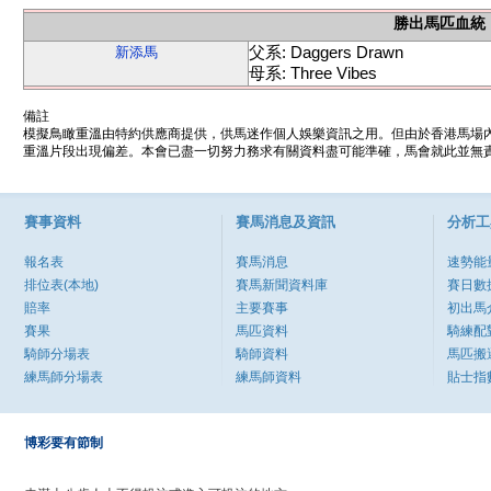
勝出馬匹血統
父系: Daggers Drawn
新添馬
母系: Three Vibes
備註
模擬鳥瞰重溫由特約供應商提供，供馬迷作個人娛樂資訊之用。但由於香港馬場
重溫片段出現偏差。本會已盡一切努力務求有關資料盡可能準確，馬會就此並無責
賽事資料
賽馬消息及資訊
分析工
報名表
賽馬消息
速勢能
排位表(本地)
賽馬新聞資料庫
賽日數
賠率
主要賽事
初出馬
賽果
馬匹資料
騎練配
騎師分場表
騎師資料
馬匹搬
練馬師分場表
練馬師資料
貼士指
博彩要有節制