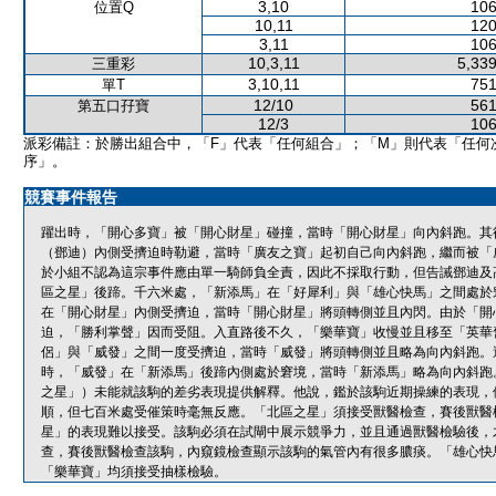
3,10
106
位置Q
10,11
120
3,11
106
10,3,11
5,339
三重彩
3,10,11
751
單T
12/10
561
第五口孖寶
12/3
106
派彩備註：於勝出組合中，「F」代表「任何組合」；「M」則代表「任何
序」。
競賽事件報告
躍出時，「開心多寶」被「開心財星」碰撞，當時「開心財星」向內斜跑。其
（鄧迪）內側受擠迫時勒避，當時「廣友之寶」起初自己向內斜跑，繼而被「
於小組不認為這宗事件應由單一騎師負全責，因此不採取行動，但告誡鄧迪及
區之星」後蹄。千六米處，「新添馬」在「好犀利」與「雄心快馬」之間處於
在「開心財星」內側受擠迫，當時「開心財星」將頭轉側並且內閃。由於「開
迫，「勝利掌聲」因而受阻。入直路後不久，「樂華寶」收慢並且移至「英華
侶」與「威發」之間一度受擠迫，當時「威發」將頭轉側並且略為向內斜跑。
時，「威發」在「新添馬」後蹄內側處於窘境，當時「新添馬」略為向內斜跑
之星」）未能就該駒的差劣表現提供解釋。他說，鑑於該駒近期操練的表現，
順，但七百米處受催策時毫無反應。「北區之星」須接受獸醫檢查，賽後獸醫
星」的表現難以接受。該駒必須在試閘中展示競爭力，並且通過獸醫檢驗後，
查，賽後獸醫檢查該駒，內窺鏡檢查顯示該駒的氣管內有很多膿痰。「雄心快
「樂華寶」均須接受抽樣檢驗。