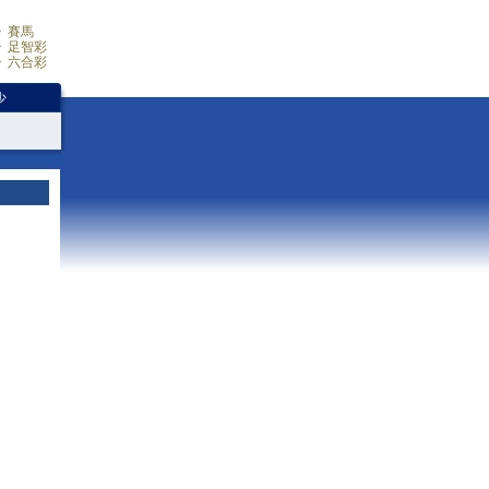
賽馬
足智彩
六合彩
少