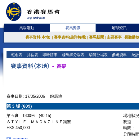
馬場活動
賽馬資訊
足球資訊
賽事資料(本地)
|
賽事資料(越洋轉播)
|
賽馬新聞
|
主要賽事
|
視聽播
報名表
排位表
即時賠率
練馬師分場表
騎師分場表
參考資料
統計
賽事日期: 17/05/2006 跑馬地
第 3 場 (609)
第五班 - 1800米 - (40-15)
場地狀況 
ＳＴＹＬＥ ＭＡＧＡＺＩＮＥ讓賽
賽道 :
HK$ 450,000
時間 :
分段時間 