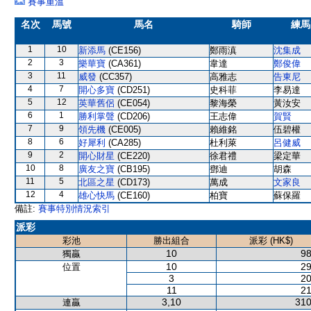
賽事重溫
名次
馬號
馬名
騎師
練馬
1
10
新添馬
(CE156)
鄭雨滇
沈集成
2
3
樂華寶
(CA361)
韋達
鄭俊偉
3
11
威發
(CC357)
高雅志
告東尼
4
7
開心多寶
(CD251)
史科菲
李易達
5
12
英華舊侶
(CE054)
黎海榮
黃汝安
6
1
勝利掌聲
(CD206)
王志偉
賀賢
7
9
領先機
(CE005)
賴維銘
伍碧權
8
6
好犀利
(CA285)
杜利萊
呂健威
9
2
開心財星
(CE220)
徐君禮
梁定華
10
8
廣友之寶
(CB195)
鄧迪
胡森
11
5
北區之星
(CD173)
萬成
文家良
12
4
雄心快馬
(CE160)
柏寶
蘇保羅
備註:
賽事特別情況索引
派彩
彩池
勝出組合
派彩 (HK$)
10
98
獨贏
10
29
位置
3
20
11
21
3,10
310
連贏