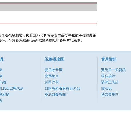
內手機信號頻繁，因此其他接收系統有可能受干擾而令模擬鳥瞰
任。至於賽馬結果, 馬迷應參考實際的賽馬片段為準。
具
視聽播放區
實用資訊
量
賽日收音機
賽馬日一般資訊
據
賽馬節目
檔位統計
介紹
試閘片段
騎師王統計
對及初岀馬成績
自購馬來港前賽事片段
靈活玩
遷紀錄
賽馬娛樂新聞
傳媒專用區
數