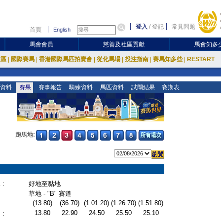
登入
/
登記
常見問題
首頁
English
馬會會員
慈善及社區貢獻
馬會知多
放區
|
國際賽馬
|
香港國際馬匹拍賣會
|
從化馬場
|
投注指南
|
賽馬知多些
|
RESTART
資料
賽果
賽事報告
騎練資料
馬匹資料
試閘結果
賽期表
跑馬地:
:
好地至黏地
草地 - "B" 賽道
(13.80)
(36.70)
(1:01.20)
(1:26.70)
(1:51.80)
13.80
22.90
24.50
25.50
25.10
: