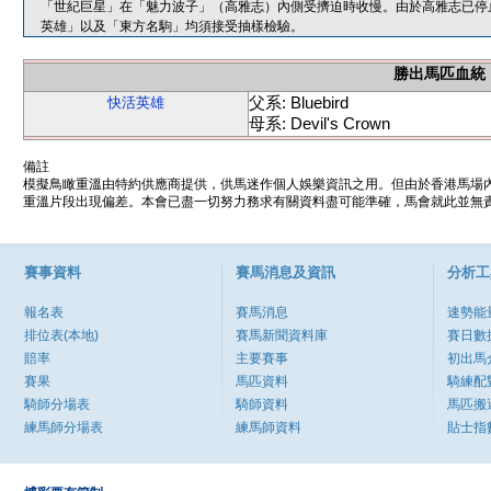
「世紀巨星」在「魅力波子」（高雅志）內側受擠迫時收慢。由於高雅志已停
英雄」以及「東方名駒」均須接受抽樣檢驗。
勝出馬匹血統
父系: Bluebird
快活英雄
母系: Devil's Crown
備註
模擬鳥瞰重溫由特約供應商提供，供馬迷作個人娛樂資訊之用。但由於香港馬場
重溫片段出現偏差。本會已盡一切努力務求有關資料盡可能準確，馬會就此並無責
賽事資料
賽馬消息及資訊
分析工
報名表
賽馬消息
速勢能
排位表(本地)
賽馬新聞資料庫
賽日數
賠率
主要賽事
初出馬
賽果
馬匹資料
騎練配
騎師分場表
騎師資料
馬匹搬
練馬師分場表
練馬師資料
貼士指