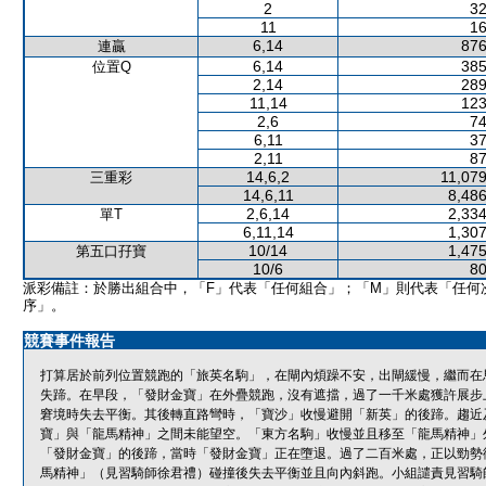
2
32
11
16
6,14
876
連贏
6,14
385
位置Q
2,14
289
11,14
123
2,6
74
6,11
37
2,11
87
14,6,2
11,079
三重彩
14,6,11
8,486
2,6,14
2,334
單T
6,11,14
1,307
10/14
1,475
第五口孖寶
10/6
80
派彩備註：於勝出組合中，「F」代表「任何組合」；「M」則代表「任何
序」。
競賽事件報告
打算居於前列位置競跑的「旅英名駒」，在閘內煩躁不安，出閘緩慢，繼而在
失蹄。在早段，「發財金寶」在外疊競跑，沒有遮擋，過了一千米處獲許展步
窘境時失去平衡。其後轉直路彎時，「寶沙」收慢避開「新英」的後蹄。趨近
寶」與「龍馬精神」之間未能望空。「東方名駒」收慢並且移至「龍馬精神」
「發財金寶」的後蹄，當時「發財金寶」正在墮退。過了二百米處，正以勁勢
馬精神」（見習騎師徐君禮）碰撞後失去平衡並且向內斜跑。小組譴責見習騎