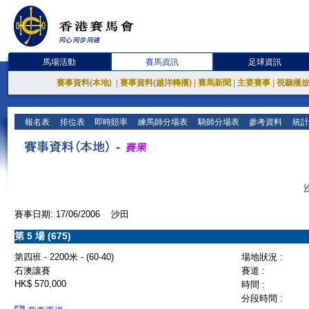
馬場活動
賽馬資訊
足球資訊
賽事資料(本地)
|
賽事資料(越洋轉播)
|
賽馬新聞
|
主要賽事
|
視聽播
報名表
排位表
即時賠率
練馬師分場表
騎師分場表
參考資料
統計
賽事日期: 17/06/2006 沙田
第 5 場 (675)
第四班 - 2200米 - (60-40)
場地狀況 :
石澳讓賽
賽道 :
HK$ 570,000
時間 :
分段時間 :