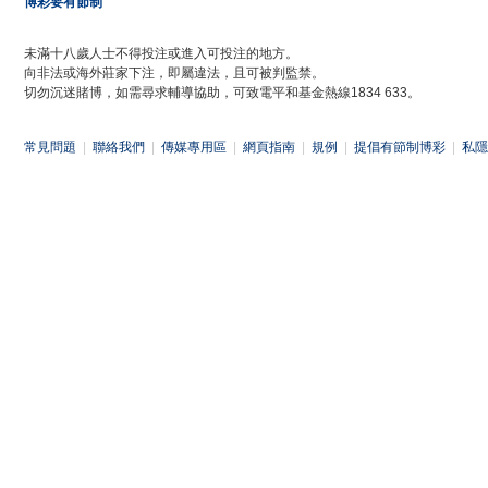
博彩要有節制
未滿十八歲人士不得投注或進入可投注的地方。
向非法或海外莊家下注，即屬違法，且可被判監禁。
切勿沉迷賭博，如需尋求輔導協助，可致電平和基金熱線1834 633。
常見問題
|
聯絡我們
|
傳媒專用區
|
網頁指南
|
規例
|
提倡有節制博彩
|
私隱