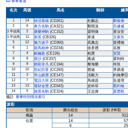
賽事重溫
名次
馬號
馬名
騎師
練
1
14
快活英雄
(CD261)
杜鵬志
鄭俊偉
2
6
東方名駒
(CA321)
鄭雨滇
呂健威
2
3 平頭馬
康樂神駒
(CC152)
梁明偉
黃汝安
11
3 平頭馬
新英
(CB326)
韋達
文家良
5
12
魅力波子
(CD360)
高雅志
苗禮德
6
1
龍馬精神
(CD234)
徐君禮
岳敦
7
4
銀鑰匙
(CE226)
柏寶
賀賢
8
8
寶沙
(CE337)
萬成
霍利時
9
9
精彩非凡
(CC194)
黎海榮
何良
10
10
世紀巨星
(CC293)
鄧迪
李易達
11
3
常山鎮寶
(CE147)
冼毅力
約翰摩亞
12
7
電訊大班
(CC039)
馬偉昌
告達理
13
13
發財金寶
(CD343)
史科菲
蔡約翰
14
5
旅英名駒
(CE324)
王志偉
葉楚航
備註:
賽事特別情況索引
派彩
彩池
勝出組合
派彩 (HK$)
14
311
獨贏
14
57
位置
6
25