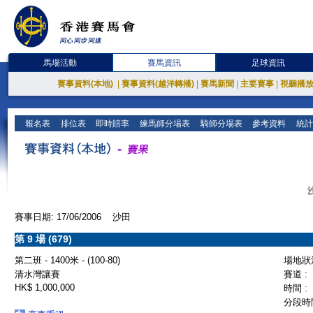
馬場活動
賽馬資訊
足球資訊
賽事資料(本地)
|
賽事資料(越洋轉播)
|
賽馬新聞
|
主要賽事
|
視聽播
報名表
排位表
即時賠率
練馬師分場表
騎師分場表
參考資料
統計
賽事日期: 17/06/2006 沙田
第 9 場 (679)
第二班 - 1400米 - (100-80)
場地狀況
清水灣讓賽
賽道 :
HK$ 1,000,000
時間 :
分段時間