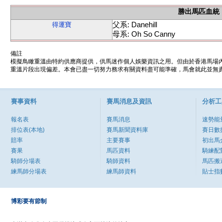
勝出馬匹血統
父系: Danehill
得運寶
母系: Oh So Canny
備註
模擬鳥瞰重溫由特約供應商提供，供馬迷作個人娛樂資訊之用。但由於香港馬場
重溫片段出現偏差。本會已盡一切努力務求有關資料盡可能準確，馬會就此並無責
賽事資料
賽馬消息及資訊
分析工
報名表
賽馬消息
速勢能
排位表(本地)
賽馬新聞資料庫
賽日數
賠率
主要賽事
初出馬
賽果
馬匹資料
騎練配
騎師分場表
騎師資料
馬匹搬
練馬師分場表
練馬師資料
貼士指
博彩要有節制