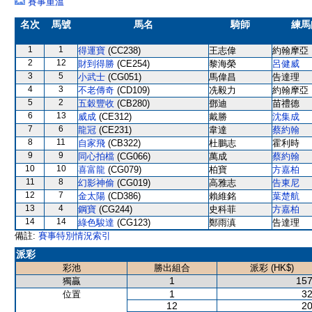
賽事重溫
名次
馬號
馬名
騎師
練馬
1
1
得運寶
(CC238)
王志偉
約翰摩亞
2
12
財到得勝
(CE254)
黎海榮
呂健威
3
5
小武士
(CG051)
馬偉昌
告達理
4
3
不老傳奇
(CD109)
冼毅力
約翰摩亞
5
2
五穀豐收
(CB280)
鄧迪
苗禮德
6
13
威成
(CE312)
戴勝
沈集成
7
6
龍冠
(CE231)
韋達
蔡約翰
8
11
自家飛
(CB322)
杜鵬志
霍利時
9
9
同心拍檔
(CG066)
萬成
蔡約翰
10
10
喜富龍
(CG079)
柏寶
方嘉柏
11
8
幻影神偷
(CG019)
高雅志
告東尼
12
7
金太陽
(CD386)
賴維銘
葉楚航
13
4
鋼寶
(CG244)
史科菲
方嘉柏
14
14
綠色駿達
(CG123)
鄭雨滇
告達理
備註:
賽事特別情況索引
派彩
彩池
勝出組合
派彩 (HK$)
1
157
獨贏
1
32
位置
12
20