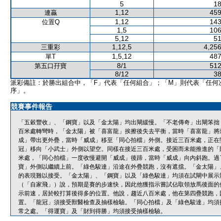
5
18
1,12
459
連贏
1,12
143
位置Q
1,5
106
5,12
51
1,12,5
4,256
三重彩
1,5,12
487
單T
8/1
512
第五口孖寶
8/12
38
派彩備註：於勝出組合中，「F」代表「任何組合」；「M」則代表「任何
序」。
競賽事件報告
「五穀豐收」、「鋼寶」以及「金太陽」均出閘緩慢。「不老傳奇」出閘笨拙
百米處轉彎時，「金太陽」被「喜富龍」挨擦後失去平衡，當時「喜富龍」將
成」帶出更外疊，當時「威成」移至「同心拍檔」外側。接近三百米處，正在
冠」移向「小武士」外側以望空。同樣在接近三百米處，受困而未能推進的「
米處，「同心拍檔」一度收慢避開「威成」後蹄，當時「威成」向內斜跑。過
寶」外側以繼續上前。「綠色駿達」沿途在外疊競跑，沒有遮擋。「金太陽」
的表現難以接受。「金太陽」、「鋼寶」以及「綠色駿達」均須在試閘中展示
（「自家飛」）說，預期是賽的步速快，因此他獲指示嘗試佔取領放馬後面的
示前速，居於較打算後得多的位置。他說，趨近八百米處，他在第四疊競跑，
置。「龍冠」須接受獸醫檢查及抽樣檢驗。「同心拍檔」及「綠色駿達」均須
常之處。「得運寶」及「財到得勝」均須接受抽樣檢驗。