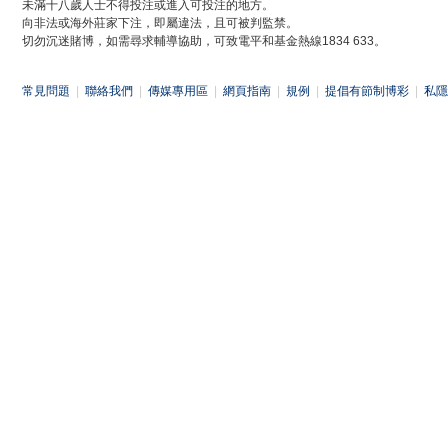
未滿十八歲人士不得投注或進入可投注的地方。
向非法或海外莊家下注，即屬違法，且可被判監禁。
切勿沉迷賭博，如需尋求輔導協助，可致電平和基金熱線1834 633。
常見問題
|
聯絡我們
|
傳媒專用區
|
網頁指南
|
規例
|
提倡有節制博彩
|
私隱