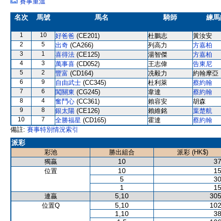
賽事重溫
名次
馬號
馬名
騎師
練馬
1
10
好爸爸
(CE201)
杜鵬志
黃汝安
2
5
出奇
(CA266)
列高力
方嘉柏
3
1
喜得法
(CE125)
湯智傑
方嘉柏
4
3
萬事喜
(CD052)
王志偉
告東尼
5
2
豐富
(CD164)
冼毅力
約翰摩亞
6
9
自由武士
(CC345)
杜利萊
蔡約翰
7
6
闖關東
(CG245)
韋達
蔡約翰
8
4
奮鬥心
(CC361)
賴容安
胡森
9
8
銀太陽
(CE126)
賴維銘
葉楚航
10
7
全勝福星
(CD165)
霍達
蔡約翰
備註:
賽事特別情況索引
派彩
彩池
勝出組合
派彩 (HK$)
10
37
獨贏
10
15
位置
5
30
1
15
5,10
305
連贏
5,10
102
位置Q
1,10
38