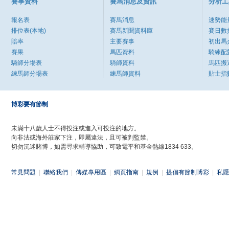
賽事資料
賽馬消息及資訊
分析工
報名表
賽馬消息
速勢能
排位表(本地)
賽馬新聞資料庫
賽日數
賠率
主要賽事
初出馬
賽果
馬匹資料
騎練配
騎師分場表
騎師資料
馬匹搬
練馬師分場表
練馬師資料
貼士指
博彩要有節制
未滿十八歲人士不得投注或進入可投注的地方。
向非法或海外莊家下注，即屬違法，且可被判監禁。
切勿沉迷賭博，如需尋求輔導協助，可致電平和基金熱線1834 633。
常見問題
|
聯絡我們
|
傳媒專用區
|
網頁指南
|
規例
|
提倡有節制博彩
|
私隱