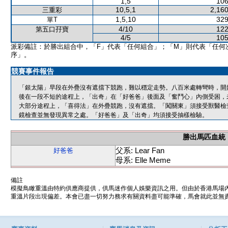
1,5
106
10,5,1
2,160
三重彩
1,5,10
329
單T
4/10
122
第五口孖寶
4/5
105
派彩備註：於勝出組合中，「F」代表「任何組合」；「M」則代表「任何
序」。
競賽事件報告
「銀太陽」早段在外疊沒有遮擋下競跑，難以穩定走勢。八百米處轉彎時，開
後在一段不短的途程上，「出奇」在「好爸爸」後面及「奮鬥心」內側受困，
大部分途程上，「喜得法」在外疊競跑，沒有遮擋。「闖關東」須接受獸醫檢
鏡檢查並無發現異常之處。「好爸爸」及「出奇」均須接受抽樣檢驗。
勝出馬匹血統
父系: Lear Fan
好爸爸
母系: Elle Meme
備註
模擬鳥瞰重溫由特約供應商提供，供馬迷作個人娛樂資訊之用。但由於香港馬場
重溫片段出現偏差。本會已盡一切努力務求有關資料盡可能準確，馬會就此並無責