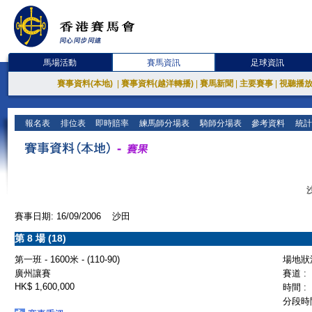
馬場活動
賽馬資訊
足球資訊
賽事資料(本地)
|
賽事資料(越洋轉播)
|
賽馬新聞
|
主要賽事
|
視聽播
報名表
排位表
即時賠率
練馬師分場表
騎師分場表
參考資料
統計
賽事日期: 16/09/2006 沙田
第 8 場 (18)
第一班 - 1600米 - (110-90)
場地狀況
廣州讓賽
賽道 :
HK$ 1,600,000
時間 :
分段時間