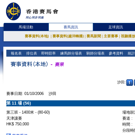
馬場活動
賽馬資訊
足球資訊
賽事資料(本地)
|
賽事資料(越洋轉播)
|
賽馬新聞
|
主要賽事
|
視聽播
報名表
排位表
即時賠率
練馬師分場表
騎師分場表
參考資料
統計
沙田:
賽事日期: 01/10/2006 沙田
第 11 場 (56)
第三班 - 1400米 - (80-60)
場地狀況
天津讓賽
賽道 :
HK$ 750,000
時間 :
分段時間