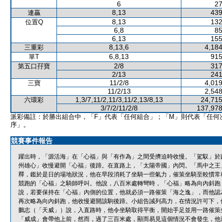
6
27
8,13
439
連贏
8,13
132
位置Q
6,8
85
6,13
155
8,13,6
4,184
三重彩
6,8,13
915
單T
2/8
317
第五口孖寶
2/13
241
11/2/8
4,019
三寶
11/2/13
2,548
1,3/7,11/2,11/3,11/2,13/8,13
24,715
六環彩
3/7/2/11/2/8
137,978
派彩備註：於勝出組合中，「F」代表「任何組合」；「M」則代表「任何
序」。
競賽事件報告
躍出時，「源活海」在「心福」與「有作為」之間受擠迫時收慢。「駕馭」於
州雄心」收慢避開「心福」後蹄。在直路上，「太陽帝國」內閃。「馬中之王
釋，鑑於是日的場地狀況，他在早段消耗了坐騎一些氣力，催策坐騎至較慣常
競跑的「心福」之騎師呼叫。他說，八百米處轉彎時，「心福」略為向內斜跑
說，若要保持在「心福」內側的位置，他就必須一路催策「海之逸」，而他認
再次略為向內斜跑，他收慢避開該駒後蹄。小組告誡列高力，在情況許可下，
鵬志（「天威」）說，入直路時，他令坐騎取得平衡，開始手足並用一路催策
「威成」會帶他上前，然而，過了三百米處，顯而易見這個情況不會發生，他