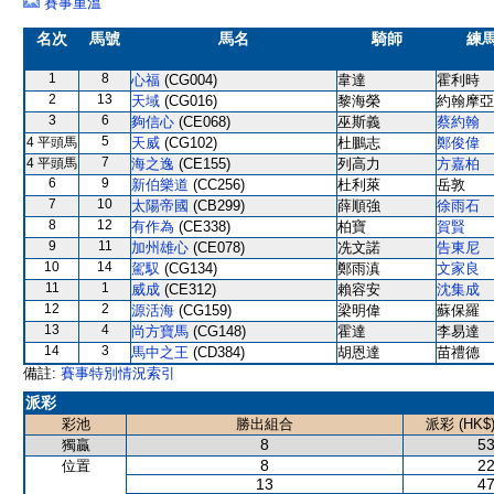
賽事重溫
名次
馬號
馬名
騎師
練
1
8
心福
(CG004)
韋達
霍利時
2
13
天域
(CG016)
黎海榮
約翰摩亞
3
6
夠信心
(CE068)
巫斯義
蔡約翰
5
4 平頭馬
天威
(CG102)
杜鵬志
鄭俊偉
7
4 平頭馬
海之逸
(CE155)
列高力
方嘉柏
6
9
新伯樂道
(CC256)
杜利萊
岳敦
7
10
太陽帝國
(CB299)
薛順強
徐雨石
8
12
有作為
(CE338)
柏寶
賀賢
9
11
加州雄心
(CE078)
冼文諾
告東尼
10
14
駕馭
(CG134)
鄭雨滇
文家良
11
1
威成
(CE312)
賴容安
沈集成
12
2
源活海
(CG159)
梁明偉
蘇保羅
13
4
尚方寶馬
(CG148)
霍達
李易達
14
3
馬中之王
(CD384)
胡恩達
苗禮德
備註:
賽事特別情況索引
派彩
彩池
勝出組合
派彩 (HK$
8
53
獨贏
8
22
位置
13
47