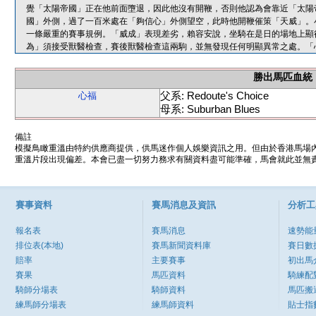
覺「太陽帝國」正在他前面墮退，因此他沒有開鞭，否則他認為會靠近「太陽
國」外側，過了一百米處在「夠信心」外側望空，此時他開鞭催策「天威」。
一條嚴重的賽事規例。「威成」表現差劣，賴容安說，坐騎在是日的場地上顯
為」須接受獸醫檢查，賽後獸醫檢查這兩駒，並無發現任何明顯異常之處。「
勝出馬匹血統
父系: Redoute's Choice
心福
母系: Suburban Blues
備註
模擬鳥瞰重溫由特約供應商提供，供馬迷作個人娛樂資訊之用。但由於香港馬場
重溫片段出現偏差。本會已盡一切努力務求有關資料盡可能準確，馬會就此並無責
賽事資料
賽馬消息及資訊
分析工
報名表
賽馬消息
速勢能
排位表(本地)
賽馬新聞資料庫
賽日數
賠率
主要賽事
初出馬
賽果
馬匹資料
騎練配
騎師分場表
騎師資料
馬匹搬
練馬師分場表
練馬師資料
貼士指