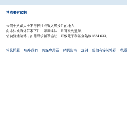
博彩要有節制
未滿十八歲人士不得投注或進入可投注的地方。
向非法或海外莊家下注，即屬違法，且可被判監禁。
切勿沉迷賭博，如需尋求輔導協助，可致電平和基金熱線1834 633。
常見問題
|
聯絡我們
|
傳媒專用區
|
網頁指南
|
規例
|
提倡有節制博彩
|
私隱