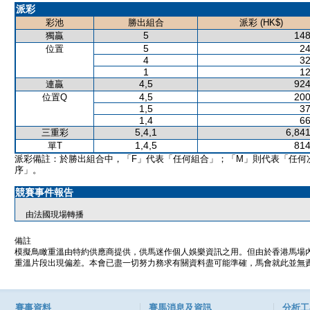
派彩
彩池
勝出組合
派彩 (HK$)
5
148
獨贏
5
24
位置
4
32
1
12
4,5
924
連贏
4,5
200
位置Q
1,5
37
1,4
66
5,4,1
6,841
三重彩
1,4,5
814
單T
派彩備註：於勝出組合中，「F」代表「任何組合」；「M」則代表「任何
序」。
競賽事件報告
由法國現場轉播
備註
模擬鳥瞰重溫由特約供應商提供，供馬迷作個人娛樂資訊之用。但由於香港馬場
重溫片段出現偏差。本會已盡一切努力務求有關資料盡可能準確，馬會就此並無責
賽事資料
賽馬消息及資訊
分析工