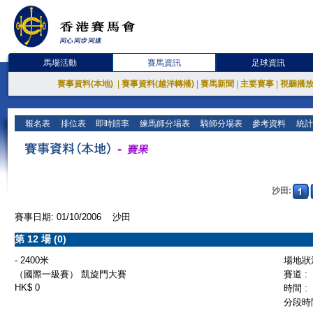
馬場活動
賽馬資訊
足球資訊
賽事資料(本地)
|
賽事資料(越洋轉播)
|
賽馬新聞
|
主要賽事
|
視聽播
報名表
排位表
即時賠率
練馬師分場表
騎師分場表
參考資料
統計
沙田:
賽事日期: 01/10/2006 沙田
第 12 場 (0)
- 2400米
場地狀況
（國際一級賽） 凱旋門大賽
賽道 :
HK$ 0
時間 :
分段時間