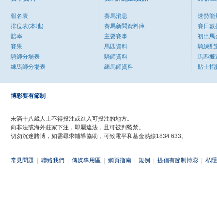
報名表
賽馬消息
速勢能
排位表(本地)
賽馬新聞資料庫
賽日數
賠率
主要賽事
初出馬
賽果
馬匹資料
騎練配
騎師分場表
騎師資料
馬匹搬
練馬師分場表
練馬師資料
貼士指
博彩要有節制
未滿十八歲人士不得投注或進入可投注的地方。
向非法或海外莊家下注，即屬違法，且可被判監禁。
切勿沉迷賭博，如需尋求輔導協助，可致電平和基金熱線1834 633。
常見問題
|
聯絡我們
|
傳媒專用區
|
網頁指南
|
規例
|
提倡有節制博彩
|
私隱