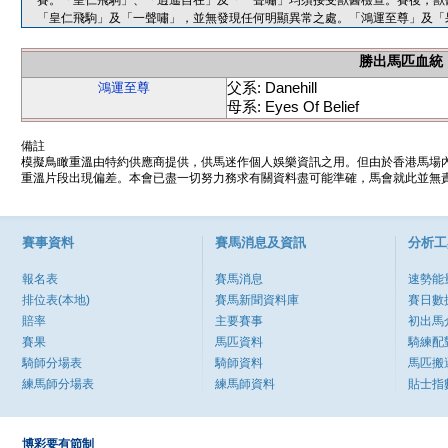
賽。「皇仁飛駒」、「逍遙自在」及「一聲嘯」均須接受獸醫檢查。賽後，獸
「皇仁飛駒」及「一聲嘯」，並無發現任何明顯異常之處。「鴻運至尊」及「
勝出馬匹血統
父系: Danehill
鴻運至尊
母系: Eyes Of Belief
備註
模擬鳥瞰重溫由特約供應商提供，供馬迷作個人娛樂資訊之用。但由於香港馬場
重溫片段出現偏差。本會已盡一切努力務求有關資料盡可能準確，馬會就此並無責
賽事資料
賽馬消息及資訊
分析工
報名表
賽馬消息
速勢能
排位表(本地)
賽馬新聞資料庫
賽日數
賠率
主要賽事
初出馬
賽果
馬匹資料
騎練配
騎師分場表
騎師資料
馬匹搬
練馬師分場表
練馬師資料
貼士指
博彩要有節制