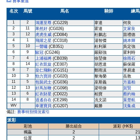
賽事重溫
名次
馬號
馬名
騎師
練馬
1
2
鴻運至尊
(CG229)
韋達
何良
2
11
果然好
(CG026)
霍達
文家良
3
12
虎虎生威
(CD084)
杜鵬志
苗禮德
4
1
飛躍之星
(CC018)
湯智傑
姚本輝
5
10
一聲嘯
(CB351)
杜利萊
吳定強
6
9
駿冠
(CG246)
嚴顯強
霍利時
7
4
上浦福將
(CB039)
徐堃偉
徐雨石
8
14
紅衣凱旋
(CE007)
胡恩達
蘇保羅
9
7
皇仁飛駒
(CG151)
鄭雨滇
李易達
10
3
勁力寶蹄
(CG020)
黎海榮
岳敦
11
5
包裝武士
(CG036)
巫斯義
方嘉柏
12
13
好馬加鞭
(CG098)
梁明偉
賀賢
13
6
紅衣財星
(CD022)
柏寶
蔡約翰
14
8
逍遙自在
(CE299)
冼文諾
葉楚航
WV
幸運寶貝
(CG207)
戴勝
沈集成
備註:
賽事特別情況索引
派彩
彩池
勝出組合
派彩 (HK$)
2
21
獨贏
2
13
位置