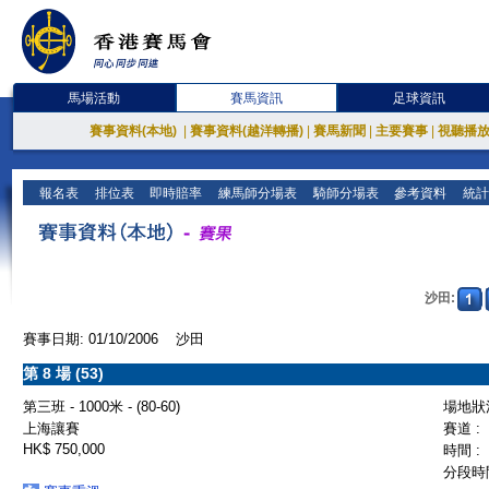
馬場活動
賽馬資訊
足球資訊
賽事資料(本地)
|
賽事資料(越洋轉播)
|
賽馬新聞
|
主要賽事
|
視聽播
報名表
排位表
即時賠率
練馬師分場表
騎師分場表
參考資料
統計
沙田:
賽事日期: 01/10/2006 沙田
第 8 場 (53)
第三班 - 1000米 - (80-60)
場地狀況
上海讓賽
賽道 :
HK$ 750,000
時間 :
分段時間