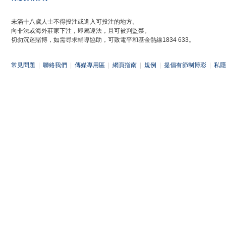
未滿十八歲人士不得投注或進入可投注的地方。
向非法或海外莊家下注，即屬違法，且可被判監禁。
切勿沉迷賭博，如需尋求輔導協助，可致電平和基金熱線1834 633。
常見問題
|
聯絡我們
|
傳媒專用區
|
網頁指南
|
規例
|
提倡有節制博彩
|
私隱