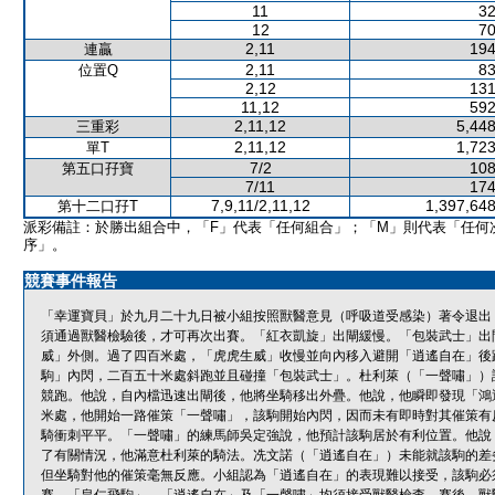
11
32
12
70
2,11
194
連贏
2,11
83
位置Q
2,12
131
11,12
592
2,11,12
5,448
三重彩
2,11,12
1,723
單T
7/2
108
第五口孖寶
7/11
174
7,9,11/2,11,12
1,397,648
第十二口孖T
派彩備註：於勝出組合中，「F」代表「任何組合」；「M」則代表「任何
序」。
競賽事件報告
「幸運寶貝」於九月二十九日被小組按照獸醫意見（呼吸道受感染）著令退出
須通過獸醫檢驗後，才可再次出賽。「紅衣凱旋」出閘緩慢。「包裝武士」出
威」外側。過了四百米處，「虎虎生威」收慢並向內移入避開「逍遙自在」後
駒」內閃，二百五十米處斜跑並且碰撞「包裝武士」。杜利萊（「一聲嘯」）
競跑。他說，自內檔迅速出閘後，他將坐騎移出外疊。他說，他瞬即發現「鴻
米處，他開始一路催策「一聲嘯」，該駒開始內閃，因而未有即時對其催策有
騎衝刺平平。「一聲嘯」的練馬師吳定強說，他預計該駒居於有利位置。他說
了有關情況，他滿意杜利萊的騎法。冼文諾（「逍遙自在」）未能就該駒的差
但坐騎對他的催策毫無反應。小組認為「逍遙自在」的表現難以接受，該駒必