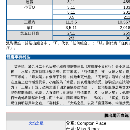
3,11
489
連贏
3,11
133
位置Q
5,11
231
3,5
211
11,3,5
10,557
三重彩
3,5,11
2,018
單T
2/11
259
第五口孖寶
2/3
36
派彩備註：於勝出組合中，「F」代表「任何組合」；「M」則代表「任何
序」。
競賽事件報告
「芙蓉鎮」於九月二十八日被小組按照獸醫意見（左前腳不良於行）著令退出
後，「水星」需重新綁上繫舌帶。四百米處，「詩情畫意」被「火焰之星」碰
三百米處，「銀太陽」在催策下外閃，斜跑出更外疊。「高智慧」沿途在外疊
在直路上動作感覺異常。小組認為「水星」的表現難以接受。該駒必須在試閘
力（「土星」）說，坐騎角逐千四米在快步速情況下，一如預期般墮居馬群之
能夠展開衝刺。他說，入直路時，他跟隨「詩情畫意」及「火焰之星」，他覺
百米處他逐漸移出外疊，而「土星」隨即衝刺甚佳。「勁闖」、「富盈」以及
現任何明顯異常之處。「喜利多」、「火焰之星」以及「喜蓮戰略」均須接受
勝出馬匹血統
父系: Compton Place
火焰之星
母系: Miss Rimex