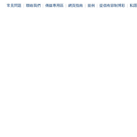
常見問題
|
聯絡我們
|
傳媒專用區
|
網頁指南
|
規例
|
提倡有節制博彩
|
私隱