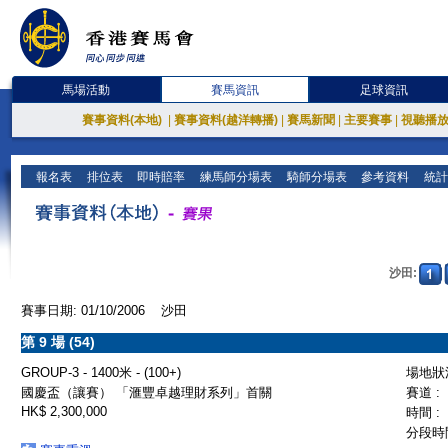
馬場活動
賽馬資訊
足球資訊
賽事資料(本地)
|
賽事資料(越洋轉播)
|
賽馬新聞
|
主要賽事
|
視聽播
報名表
排位表
即時賠率
練馬師分場表
騎師分場表
參考資料
統計
沙田:
賽事日期: 01/10/2006 沙田
第 9 場 (54)
GROUP-3 - 1400米 - (100+)
場地狀況
國慶盃（讓賽） 「滙豐卓越理財系列」首關
賽道 :
HK$ 2,300,000
時間 :
分段時間