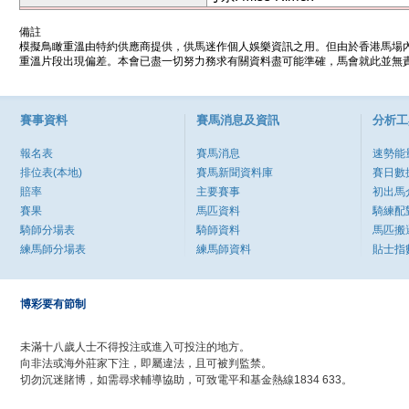
備註
模擬鳥瞰重溫由特約供應商提供，供馬迷作個人娛樂資訊之用。但由於香港馬場
重溫片段出現偏差。本會已盡一切努力務求有關資料盡可能準確，馬會就此並無責
賽事資料
賽馬消息及資訊
分析工
報名表
賽馬消息
速勢能
排位表(本地)
賽馬新聞資料庫
賽日數
賠率
主要賽事
初出馬
賽果
馬匹資料
騎練配
騎師分場表
騎師資料
馬匹搬
練馬師分場表
練馬師資料
貼士指
博彩要有節制
未滿十八歲人士不得投注或進入可投注的地方。
向非法或海外莊家下注，即屬違法，且可被判監禁。
切勿沉迷賭博，如需尋求輔導協助，可致電平和基金熱線1834 633。