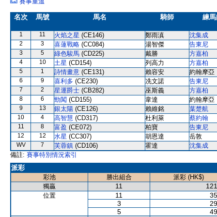
賽事重溫
名次
馬號
馬名
騎師
練馬
1
11
火焰之星
(CE146)
鄭雨滇
沈集成
2
3
喜蓮戰略
(CC084)
湯智傑
告東尼
3
5
綠色駿馬
(CD225)
戴勝
方嘉柏
4
10
土星
(CD154)
列高力
方嘉柏
5
1
詩情畫意
(CE131)
賴容安
約翰摩亞
6
9
喜利多
(CE230)
冼文諾
告東尼
7
2
星運爵士
(CB282)
巫斯義
方嘉柏
8
6
勁闖
(CD155)
韋達
約翰摩亞
9
13
銀太陽
(CE126)
賴維銘
葉楚航
10
4
高智慧
(CD317)
杜利萊
蔡約翰
11
8
富盈
(CE072)
柏寶
告東尼
12
12
水星
(CC307)
胡恩達
岳敦
WV
7
芙蓉鎮
(CD106)
霍達
沈集成
備註:
賽事特別情況索引
派彩
彩池
勝出組合
派彩 (HK$)
11
121
獨贏
11
35
位置
3
29
5
49