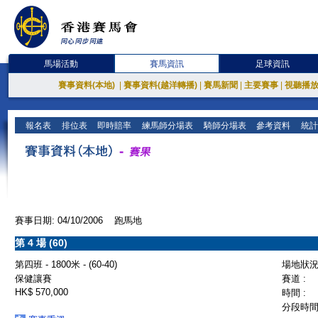
馬場活動
賽馬資訊
足球資訊
賽事資料(本地)
|
賽事資料(越洋轉播)
|
賽馬新聞
|
主要賽事
|
視聽播
報名表
排位表
即時賠率
練馬師分場表
騎師分場表
參考資料
統計
賽事日期: 04/10/2006 跑馬地
第 4 場 (60)
第四班 - 1800米 - (60-40)
場地狀況 
保健讓賽
賽道 :
HK$ 570,000
時間 :
分段時間 