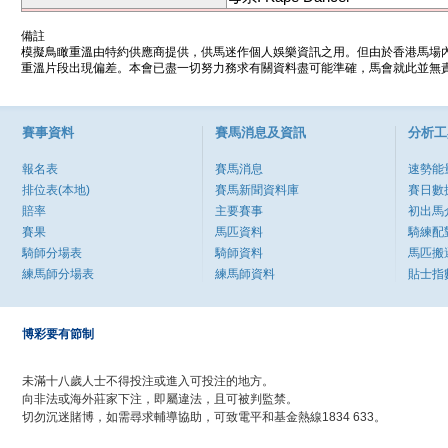
備註
模擬鳥瞰重溫由特約供應商提供，供馬迷作個人娛樂資訊之用。但由於香港馬場
重溫片段出現偏差。本會已盡一切努力務求有關資料盡可能準確，馬會就此並無責
賽事資料
賽馬消息及資訊
分析工
報名表
賽馬消息
速勢能
排位表(本地)
賽馬新聞資料庫
賽日數
賠率
主要賽事
初出馬
賽果
馬匹資料
騎練配
騎師分場表
騎師資料
馬匹搬
練馬師分場表
練馬師資料
貼士指
博彩要有節制
未滿十八歲人士不得投注或進入可投注的地方。
向非法或海外莊家下注，即屬違法，且可被判監禁。
切勿沉迷賭博，如需尋求輔導協助，可致電平和基金熱線1834 633。