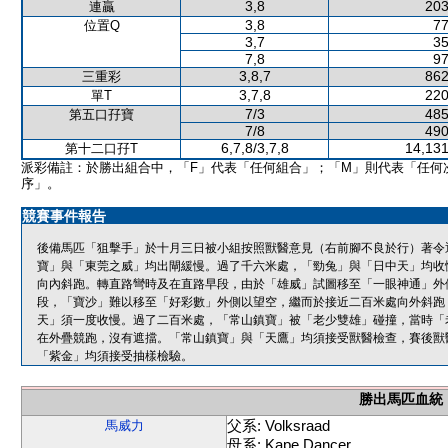
3,8
203
連贏
3,8
77
位置Q
3,7
35
7,8
97
3,8,7
862
三重彩
3,7,8
220
單T
7/3
485
第五口孖寶
7/8
490
6,7,8/3,7,8
14,131
第十二口孖T
派彩備註：於勝出組合中，「F」代表「任何組合」；「M」則代表「任何
序」。
競賽事件報告
後備馬匹「狙擊手」於十月三日被小組按照獸醫意見（右前腳不良於行）著令
寶」與「東莞之威」均出閘緩慢。過了千六米處，「勁兔」與「日中天」均收
向內斜跑。轉直路彎時及在直路早段，由於「雄威」試圖移至「一眼神通」外
段，「寶沙」難以移至「好彩數」外側以望空，繼而於接近二百米處向外斜跑
天」須一度收慢。過了二百米處，「常山鎮寶」被「老少雙雄」碰撞，當時「
在外疊競跑，沒有遮擋。「常山鎮寶」與「天鷹」均須接受獸醫檢查，賽後獸
「紫金」均須接受抽樣檢驗。
勝出馬匹血統
父系: Volksraad
馬威力
母系: Kape Dancer