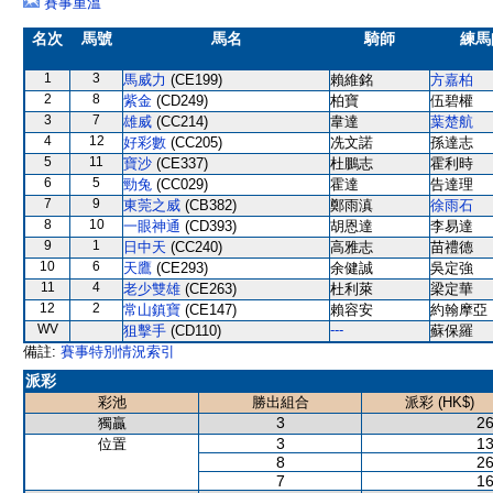
賽事重溫
名次
馬號
馬名
騎師
練馬
1
3
馬威力
(CE199)
賴維銘
方嘉柏
2
8
紫金
(CD249)
柏寶
伍碧權
3
7
雄威
(CC214)
韋達
葉楚航
4
12
好彩數
(CC205)
冼文諾
孫達志
5
11
寶沙
(CE337)
杜鵬志
霍利時
6
5
勁兔
(CC029)
霍達
告達理
7
9
東莞之威
(CB382)
鄭雨滇
徐雨石
8
10
一眼神通
(CD393)
胡恩達
李易達
9
1
日中天
(CC240)
高雅志
苗禮德
10
6
天鷹
(CE293)
余健誠
吳定強
11
4
老少雙雄
(CE263)
杜利萊
梁定華
12
2
常山鎮寶
(CE147)
賴容安
約翰摩亞
WV
---
狙擊手
(CD110)
蘇保羅
備註:
賽事特別情況索引
派彩
彩池
勝出組合
派彩 (HK$)
3
26
獨贏
3
13
位置
8
26
7
16