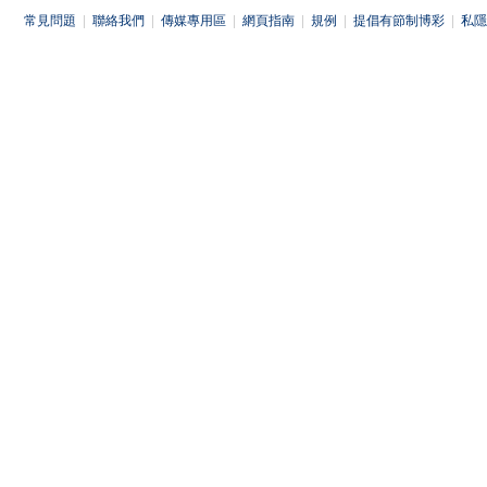
常見問題
|
聯絡我們
|
傳媒專用區
|
網頁指南
|
規例
|
提倡有節制博彩
|
私隱