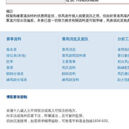
備註
模擬鳥瞰重溫由特約供應商提供，供馬迷作個人娛樂資訊之用。但由於香港馬場
重溫片段出現偏差。本會已盡一切努力務求有關資料盡可能準確，馬會就此並無責
賽事資料
賽馬消息及資訊
分析工
報名表
賽馬消息
速勢能
排位表(本地)
賽馬新聞資料庫
賽日數
賠率
主要賽事
初出馬
賽果
馬匹資料
騎練配
騎師分場表
騎師資料
馬匹搬
練馬師分場表
練馬師資料
貼士指
博彩要有節制
未滿十八歲人士不得投注或進入可投注的地方。
向非法或海外莊家下注，即屬違法，且可被判監禁。
切勿沉迷賭博，如需尋求輔導協助，可致電平和基金熱線1834 633。