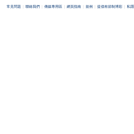
常見問題
|
聯絡我們
|
傳媒專用區
|
網頁指南
|
規例
|
提倡有節制博彩
|
私隱