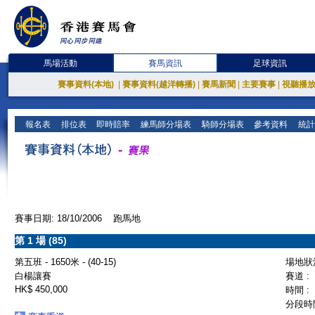
馬場活動
賽馬資訊
足球資訊
賽事資料(本地)
|
賽事資料(越洋轉播)
|
賽馬新聞
|
主要賽事
|
視聽播
報名表
排位表
即時賠率
練馬師分場表
騎師分場表
參考資料
統計
賽事日期: 18/10/2006 跑馬地
第 1 場 (85)
第五班 - 1650米 - (40-15)
場地狀況
白楊讓賽
賽道 :
HK$ 450,000
時間 :
分段時間