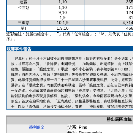
1,10
365
連贏
1,10
171
位置Q
9,10
124
1,9
31
10,1,9
4,714
三重彩
1,9,10
466
單T
派彩備註：於勝出組合中，「F」代表「任何組合」；「M」則代表「任何
序」。
競賽事件報告
「好犀利」於十月十六日被小組按照獸醫意見（氣管內有很多血）著令退出，
後，才可再次出賽。「香港夢」出閘緩慢。「加瑪錢駿」出閘笨拙，向上跳躍
碰撞。嚴顯強（「眼鏡之寶」）承認一項不小心策騎〔賽事規例第100(1)
統帥」時向內移入，導致「陽明統帥」失去應有的跑線及勒避。小組判罰嚴顯強
賽。此項停賽罰則押後至十月二十一日星期六沙田賽事後執行。此外，嚴顯強
港夢」在「眼鏡之寶」內側受擠迫時勒避，當時「眼鏡之寶」起初自己向內斜
一度斜跑。小組嚴厲譴責嚴顯強起初導致「香港夢」受擠迫。「北區之星」沿
能就該駒的進步表現提供解釋。他說，「榮利俱全」今季兩戰表現均令人失望
俱全」首次在跑馬地出賽。「五彩繽紛」須接受獸醫檢查，賽後獸醫檢查該駒
全」以及「真係贏」均須接受抽樣檢驗。賽後，「神龍奏凱」被發現失去左前
勝出馬匹血統
父系: Pins
榮利俱全
母系: Reasonable