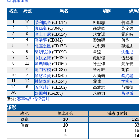
賽事重溫
名次
馬號
馬名
騎師
練馬
1
10
榮利俱全
(CE014)
杜鵬志
告達理
2
1
真係贏
(CA040)
賴維銘
吳定強
3
9
查士丁尼
(CB324)
冼文諾
霍利時
4
4
香港夢
(CD342)
黎海榮
何良
5
7
北區之星
(CD173)
杜利萊
孫達志
6
6
陽明統帥
(CE096)
韋達
沈集成
7
5
眼鏡之寶
(CE139)
嚴顯強
伍碧權
8
11
加瑪錢駿
(CD169)
徐堃偉
黃汝安
9
2
龍門客棧
(CE327)
魯柏軒
胡森
10
3
發財金寶
(CD343)
巫斯義
蔡約翰
11
12
神龍奏凱
(CC329)
霍達
文家良
12
8
五彩繽紛
(CE202)
高雅志
苗禮德
WV
好犀利
(CA285)
冼毅力
呂健威
備註:
賽事特別情況索引
派彩
彩池
勝出組合
派彩 (HK$)
10
126
獨贏
10
33
位置
1
16
9
14