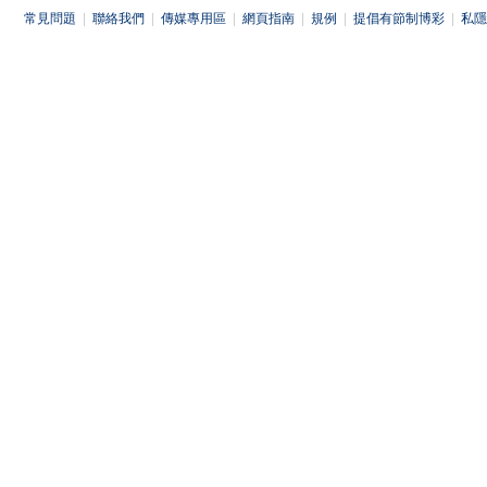
常見問題
|
聯絡我們
|
傳媒專用區
|
網頁指南
|
規例
|
提倡有節制博彩
|
私隱