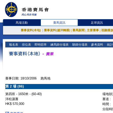
馬場活動
賽馬資訊
足球資訊
賽事資料(本地)
|
賽事資料(越洋轉播)
|
賽馬新聞
|
主要賽事
|
視聽播
報名表
排位表
即時賠率
練馬師分場表
騎師分場表
參考資料
統計
賽事日期: 18/10/2006 跑馬地
第 2 場 (86)
第四班 - 1650米 - (60-40)
場地狀況
洋松讓賽
賽道 :
HK$ 570,000
時間 :
分段時間