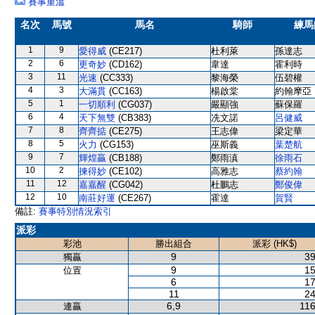
賽事重溫
名次
馬號
馬名
騎師
練馬
1
9
愛得威
(CE217)
杜利萊
孫達志
2
6
更奇妙
(CD162)
韋達
霍利時
3
11
光速
(CC333)
黎海榮
伍碧權
4
3
大滿貫
(CC163)
楊啟棠
約翰摩亞
5
1
一切順利
(CG037)
嚴顯強
蘇保羅
6
4
天下無雙
(CB383)
冼文諾
呂健威
7
8
齊齊掂
(CE275)
王志偉
梁定華
8
5
火力
(CG153)
巫斯義
葉楚航
9
7
輝煌贏
(CB188)
鄭雨滇
徐雨石
10
2
揀得妙
(CE102)
高雅志
蔡約翰
11
12
嘉嘉醒
(CG042)
杜鵬志
鄭俊偉
12
10
南莊好運
(CE267)
霍達
賀賢
備註:
賽事特別情況索引
派彩
彩池
勝出組合
派彩 (HK$)
9
39
獨贏
9
15
位置
6
17
11
24
6,9
116
連贏