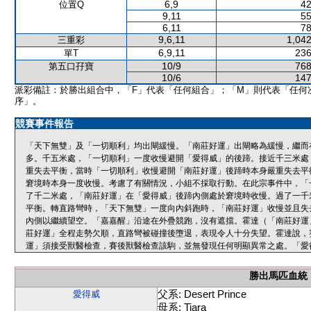
6,9
42
位置Q
9,11
55
6,11
78
9,6,11
1,042
三重彩
6,9,11
236
單T
10/9
768
第五口孖寶
10/6
147
派彩備註：於勝出組合中，「F」代表「任何組合」；「M」則代表「任何
序」。
競賽事件報告
「天下無雙」及「一切順利」均出閘緩慢。「南莊好運」出閘略為緩慢，繼而
多。千五米處，「一切順利」一度收慢避開「愛得威」的後蹄。接近千三米處
重失去平衡，當時「一切順利」收慢避開「南莊好運」後蹄時本身嚴重失去平
窘境時本身一度收慢。考慮了有關情況，小組不採取行動。在此宗事件中，「
了千二米處，「南莊好運」在「愛得威」後蹄內側處於窘境時收慢。過了一千
平衡。轉直路彎時，「天下無雙」一度向內斜跑時，「南莊好運」收慢並且失
內側以繼續望空。「嘉嘉醒」沿途在外疊競跑，沒有遮擋。霍達（「南莊好運
莊好運」全程走勢欠順，直路彎被碰撞後墮退，表現令人十分失望。霍達說，
運」須接受獸醫檢查，賽後獸醫檢查該駒，並無發現任何明顯異常之處。「愛
勝出馬匹血統
父系: Desert Prince
愛得威
母系: Tiara