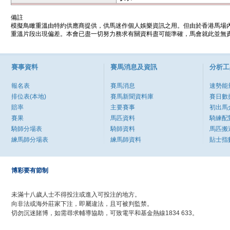
備註
模擬鳥瞰重溫由特約供應商提供，供馬迷作個人娛樂資訊之用。但由於香港馬場
重溫片段出現偏差。本會已盡一切努力務求有關資料盡可能準確，馬會就此並無責
賽事資料
賽馬消息及資訊
分析工
報名表
賽馬消息
速勢能
排位表(本地)
賽馬新聞資料庫
賽日數
賠率
主要賽事
初出馬
賽果
馬匹資料
騎練配
騎師分場表
騎師資料
馬匹搬
練馬師分場表
練馬師資料
貼士指
博彩要有節制
未滿十八歲人士不得投注或進入可投注的地方。
向非法或海外莊家下注，即屬違法，且可被判監禁。
切勿沉迷賭博，如需尋求輔導協助，可致電平和基金熱線1834 633。