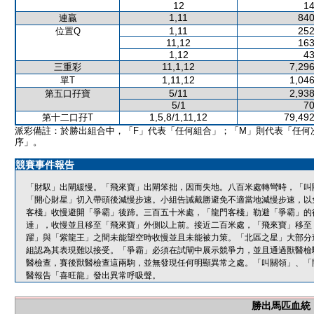
12
14
1,11
840
連贏
1,11
252
位置Q
11,12
163
1,12
43
11,1,12
7,296
三重彩
1,11,12
1,046
單T
5/11
2,938
第五口孖寶
5/1
70
1,5,8/1,11,12
79,492
第十二口孖T
派彩備註：於勝出組合中，「F」代表「任何組合」；「M」則代表「任何
序」。
競賽事件報告
「財馭」出閘緩慢。「飛來寶」出閘笨拙，因而失地。八百米處轉彎時，「叫
「開心財星」切入帶頭後減慢步速。小組告誡戴勝避免不適當地減慢步速，以
客棧」收慢避開「爭霸」後蹄。三百五十米處，「龍門客棧」勒避「爭霸」的
達」，收慢並且移至「飛來寶」外側以上前。接近二百米處，「飛來寶」移至
躍」與「紫龍王」之間未能望空時收慢並且未能被力策。「北區之星」大部分
組認為其表現難以接受。「爭霸」必須在試閘中展示競爭力，並且通過獸醫檢
醫檢查，賽後獸醫檢查這兩駒，並無發現任何明顯異常之處。「叫關領」、「
醫報告「喜旺龍」發出異常呼吸聲。
勝出馬匹血統