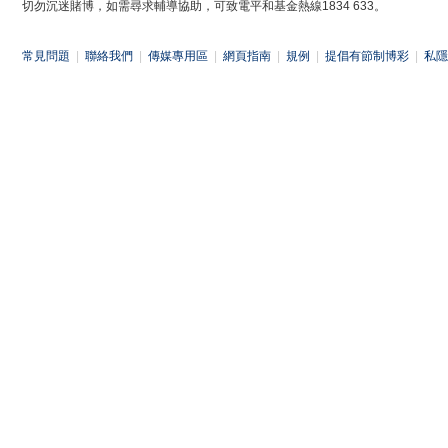
切勿沉迷賭博，如需尋求輔導協助，可致電平和基金熱線1834 633。
常見問題
|
聯絡我們
|
傳媒專用區
|
網頁指南
|
規例
|
提倡有節制博彩
|
私隱