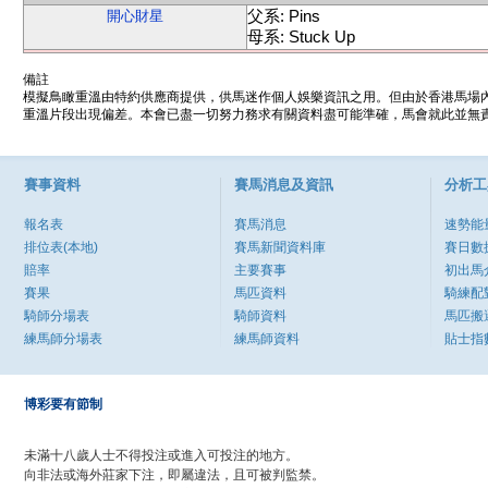
父系: Pins
開心財星
母系: Stuck Up
備註
模擬鳥瞰重溫由特約供應商提供，供馬迷作個人娛樂資訊之用。但由於香港馬場
重溫片段出現偏差。本會已盡一切努力務求有關資料盡可能準確，馬會就此並無責
賽事資料
賽馬消息及資訊
分析工
報名表
賽馬消息
速勢能
排位表(本地)
賽馬新聞資料庫
賽日數
賠率
主要賽事
初出馬
賽果
馬匹資料
騎練配
騎師分場表
騎師資料
馬匹搬
練馬師分場表
練馬師資料
貼士指
博彩要有節制
未滿十八歲人士不得投注或進入可投注的地方。
向非法或海外莊家下注，即屬違法，且可被判監禁。