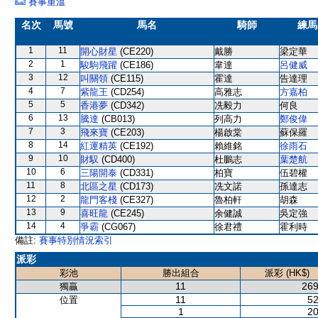
賽事重溫
名次
馬號
馬名
騎師
練馬
1
11
開心財星
(CE220)
戴勝
梁定華
2
1
駿駒飛躍
(CE186)
韋達
呂健威
3
12
叫關領
(CE115)
霍達
告達理
4
7
紫龍王
(CD254)
高雅志
方嘉柏
5
5
香港夢
(CD342)
冼毅力
何良
6
13
騰達
(CB013)
列高力
鄭俊偉
7
3
飛來寶
(CE203)
楊啟棠
蘇保羅
8
14
紅運精英
(CE192)
賴維銘
徐雨石
9
10
財馭
(CD400)
杜鵬志
葉楚航
10
6
三陽開泰
(CD331)
柏寶
伍碧權
11
8
北區之星
(CD173)
冼文諾
孫達志
12
2
龍門客棧
(CE327)
魯柏軒
胡森
13
9
喜旺龍
(CE245)
余健誠
吳定強
14
4
爭霸
(CG067)
徐君禮
霍利時
備註:
賽事特別情況索引
派彩
彩池
勝出組合
派彩 (HK$)
11
269
獨贏
11
52
位置
1
20