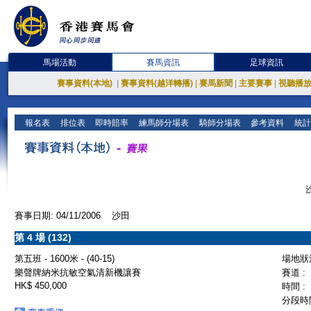
馬場活動
賽馬資訊
足球資訊
賽事資料(本地)
|
賽事資料(越洋轉播)
|
賽馬新聞
|
主要賽事
|
視聽播
報名表
排位表
即時賠率
練馬師分場表
騎師分場表
參考資料
統計
賽事日期: 04/11/2006 沙田
第 4 場 (132)
第五班 - 1600米 - (40-15)
場地狀況
樂聲牌納米抗敏空氣清新機讓賽
賽道 :
HK$ 450,000
時間 :
分段時間