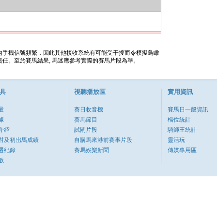
內手機信號頻繁，因此其他接收系統有可能受干擾而令模擬鳥瞰
任。至於賽馬結果, 馬迷應參考實際的賽馬片段為準。
具
視聽播放區
實用資訊
量
賽日收音機
賽馬日一般資訊
據
賽馬節目
檔位統計
介紹
試閘片段
騎師王統計
對及初岀馬成績
自購馬來港前賽事片段
靈活玩
遷紀錄
賽馬娛樂新聞
傳媒專用區
數