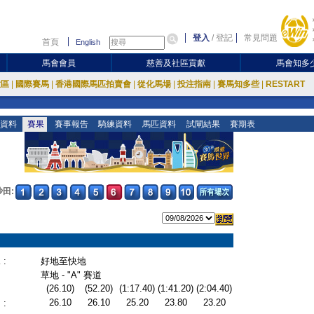
登入
/
登記
常見問題
首頁
English
馬會會員
慈善及社區貢獻
馬會知多
放區
|
國際賽馬
|
香港國際馬匹拍賣會
|
從化馬場
|
投注指南
|
賽馬知多些
|
RESTART
資料
賽果
賽事報告
騎練資料
馬匹資料
試閘結果
賽期表
沙田:
:
好地至快地
草地 - "A" 賽道
(26.10)
(52.20)
(1:17.40)
(1:41.20)
(2:04.40)
26.10
26.10
25.20
23.80
23.20
: