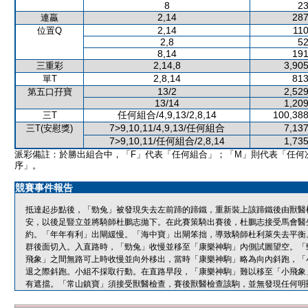
8
23
2,14
287
連贏
2,14
110
位置Q
2,8
52
8,14
191
2,14,8
3,905
三重彩
2,8,14
813
單T
13/2
2,529
第五口孖寶
13/14
1,209
任何組合/4,9,13/2,8,14
100,388
三T
7>9,10,11/4,9,13/任何組合
7,137
三T(安慰獎)
7>9,10,11/任何組合/2,8,14
1,735
派彩備註：於勝出組合中，「F」代表「任何組合」；「M」則代表「任何
序」。
競賽事件報告
抵達起步點後，「勁兔」被發現失去左前蹄的蹄鐵，重新裝上該蹄鐵後由獸醫
安，以後足豎立並將騎師杜鵬志拋下。在此賽策騎出賽後，杜鵬志接受馬會醫
約。「年年有利」出閘緩慢。「海中寶」出閘笨拙，導致騎師杜利萊失去平衡
群後面切入。入直路時，「勁兔」收慢並移至「康樂神駒」內側試圖望空。「
飛象」之間無路可上時收慢並向外移出，當時「康樂神駒」略為向內斜跑，「
退之際斜跑。小組不採取行動。在直路早段，「康樂神駒」難以移至「小飛象
有遮擋。「常山鎮寶」須接受獸醫檢查，賽後獸醫檢查該駒，並無發現任何明