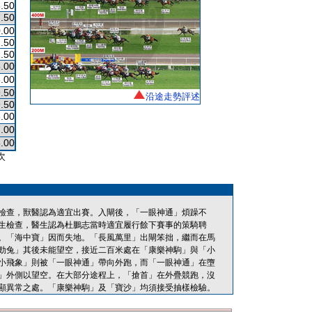
.50
.50
.00
.50
.50
.00
.00
.50
沿途走勢評述
.50
.00
.00
.00
次
檢查，獸醫認為適宜出賽。入閘後，「一眼神通」煩躁不
生檢查，醫生認為杜鵬志當時適宜履行餘下賽事的策騎聘
。「海中寶」因而失地。「長風萬里」出閘笨拙，繼而在馬
勁兔」其後未能望空，接近二百米處在「康樂神駒」與「小
小飛象」則被「一眼神通」帶向外跑，而「一眼神通」在墮
」外側以望空。在大部分途程上，「搶首」在外疊競跑，沒
顯異常之處。「康樂神駒」及「寶沙」均須接受抽樣檢驗。