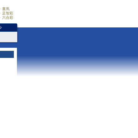
賽馬
足智彩
六合彩
少