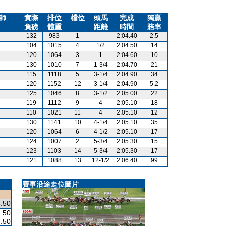
師
實際
排位
檔位
頭馬
完成
獨贏
負磅
體重
距離
時間
賠率
132
983
1
---
2:04.40
2.5
104
1015
4
1/2
2:04.50
14
120
1064
3
1
2:04.60
10
130
1010
7
1-3/4
2:04.70
21
115
1118
5
3-1/4
2:04.90
34
120
1152
12
3-1/4
2:04.90
5.2
125
1046
8
3-1/2
2:05.00
22
119
1112
9
4
2:05.10
18
110
1021
11
4
2:05.10
12
130
1141
10
4-1/4
2:05.10
35
120
1064
6
4-1/2
2:05.10
17
124
1007
2
5-3/4
2:05.30
15
123
1103
14
5-3/4
2:05.30
17
121
1088
13
12-1/2
2:06.40
99
賽事沿途走位圖片
.50
.50
.50