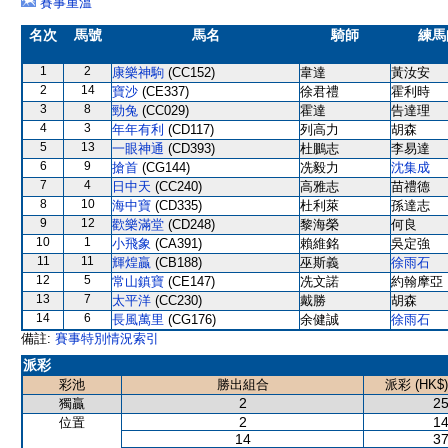
賽事重溫
名次
馬號
馬名
騎師
練馬
1
2
康樂神駒
(CC152)
韋達
黃汝安
2
14
寶沙
(CE337)
徐君禮
霍利時
3
8
勁兔
(CC029)
霍達
告達理
4
3
年年有利
(CD117)
列高力
胡森
5
13
一眼神通
(CD393)
杜鵬志
李易達
6
9
搶首
(CG144)
冼毅力
沈集成
7
4
日中天
(CC240)
高雅志
苗禮德
8
10
海中寶
(CD335)
杜利萊
孫達志
9
12
歡樂滿堂
(CD248)
黎海榮
何良
10
1
小飛象
(CA391)
賴維銘
吳定強
11
11
輝煌贏
(CB188)
巫斯義
徐雨石
12
5
常山鎮寶
(CE147)
冼文諾
約翰摩亞
13
7
太平洋
(CC230)
戴勝
胡森
14
6
長風萬里
(CG176)
余健誠
徐雨石
備註:
賽事特別情況索引
派彩
彩池
勝出組合
派彩 (HK$)
2
25
獨贏
2
14
位置
14
37