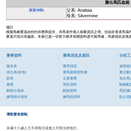
勝出馬匹血統
父系: Anabaa
康樂神駒
母系: Silvermine
備註
模擬鳥瞰重溫由特約供應商提供，供馬迷作個人娛樂資訊之用。但由於香港馬場
重溫片段出現偏差。本會已盡一切努力務求有關資料盡可能準確，馬會就此並無責
賽事資料
賽馬消息及資訊
分析工
報名表
賽馬消息
速勢能
排位表(本地)
賽馬新聞資料庫
賽日數
賠率
主要賽事
初出馬
賽果
馬匹資料
騎練配
騎師分場表
騎師資料
馬匹搬
練馬師分場表
練馬師資料
貼士指
博彩要有節制
未滿十八歲人士不得投注或進入可投注的地方。